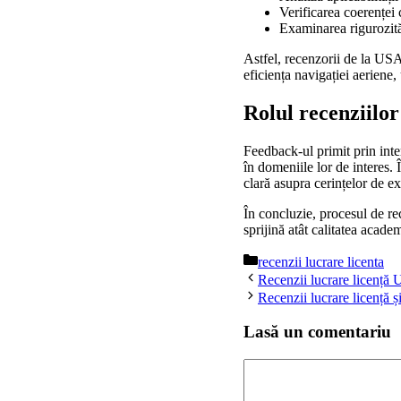
Verificarea coerenței
Examinarea rigurozită
Astfel, recenzorii de la US
eficiența navigației aeriene
Rolul recenziilor
Feedback-ul primit prin inter
în domeniile lor de interes. 
clară asupra cerințelor de e
În concluzie, procesul de r
sprijină atât calitatea acade
Categorii
recenzii lucrare licenta
Recenzii lucrare licență
Recenzii lucrare licență 
Lasă un comentariu
Comentariu