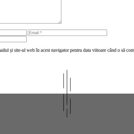
Email
Site
web
lul și site-ul web în acest navigator pentru data viitoare când o să co