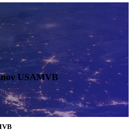
 Roznov USAMVB
O
AMVB