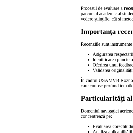
Procesul de evaluare a
rece
parcursul academic al studen
vedere științific, cât și meto
Importanța recenz
Recenziile sunt instrumente 
Asigurarea respectări
Identificarea punctelo
Oferirea unui feedback
Validarea originalități
În cadrul USAMVB Roznov,
care cunosc profund tematic
Particularități a
Domeniul navigației aeriene p
concentrează pe:
Evaluarea corectitudin
Analiza aplicabilității