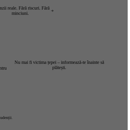
zii reale. Fără riscuri. Fără
minciuni.
Nu mai fi victima țepei – informează-te înainte să
plătești.
ntru
udenții.