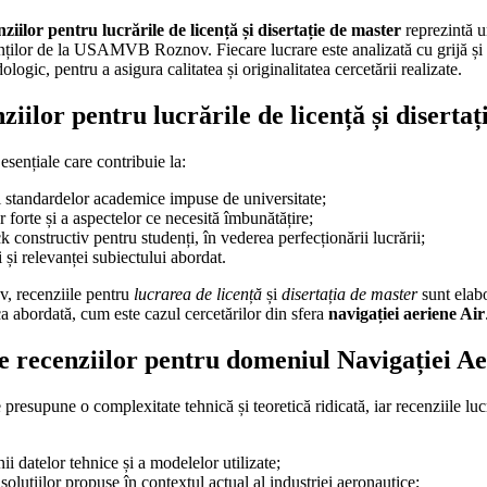
nziilor pentru lucrările de licență și disertație de master
reprezintă u
ților de la USAMVB Roznov. Fiecare lucrare este analizată cu grijă și a
dologic, pentru a asigura calitatea și originalitatea cercetării realizate.
iilor pentru lucrările de licență și disertaț
esențiale care contribuie la:
i standardelor academice impuse de universitate;
r forte și a aspectelor ce necesită îmbunătățire;
 constructiv pentru studenți, în vederea perfecționării lucrării;
i și relevanței subiectului abordat.
 recenziile pentru
lucrarea de licență
și
disertația de master
sunt elabo
a abordată, cum este cazul cercetărilor din sfera
navigației aeriene Air
le recenziilor pentru domeniul Navigației A
resupune o complexitate tehnică și teoretică ridicată, iar recenziile lucr
ii datelor tehnice și a modelelor utilizate;
 soluțiilor propuse în contextul actual al industriei aeronautice;