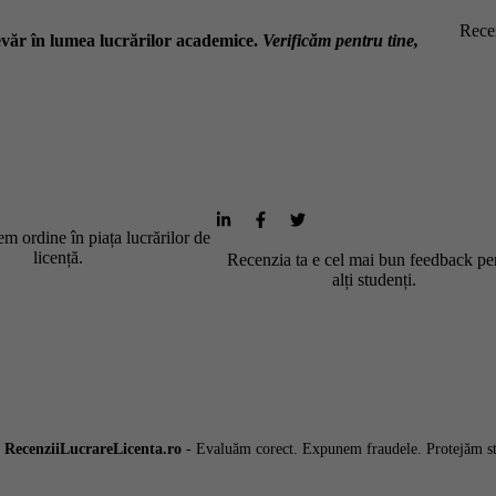
Recen
văr în lumea lucrărilor academice.
Verificăm pentru tine,
m ordine în piața lucrărilor de
licență.
Recenzia ta e cel mai bun feedback pe
alți studenți.
6
RecenziiLucrareLicenta.ro
- Evaluăm corect. Expunem fraudele. Protejăm st