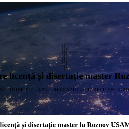
are licență și disertație master
OCTOMBRIE 7, 2025
- RECENZIILUCRARELICENTA.R
 licență și disertație master la Roznov US