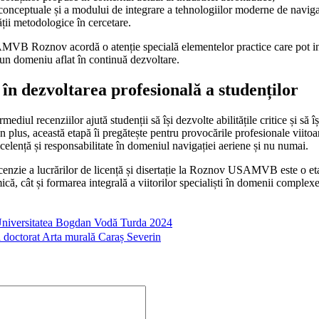
 conceptuale și a modului de integrare a tehnologiilor moderne de naviga
ții metodologice în cercetare.
AMVB Roznov acordă o atenție specială elementelor practice care pot in
, un domeniu aflat în continuă dezvoltare.
 în dezvoltarea profesională a studenților
mediul recenziilor ajută studenții să își dezvolte abilitățile critice și să
În plus, această etapă îi pregătește pentru provocările profesionale viitoa
xcelență și responsabilitate în domeniul navigației aeriene și nu numai.
ecenzie a lucrărilor de licență și disertație la Roznov USAMVB este o e
mică, cât și formarea integrală a viitorilor specialiști în domenii comple
 Universitatea Bogdan Vodă Turda 2024
și doctorat Arta murală Caraș Severin