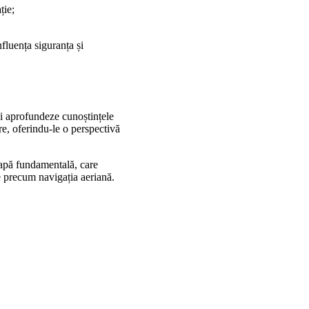
ție;
fluența siguranța și
 își aprofundeze cunoștințele
re, oferindu-le o perspectivă
tapă fundamentală, care
xe precum navigația aeriană.