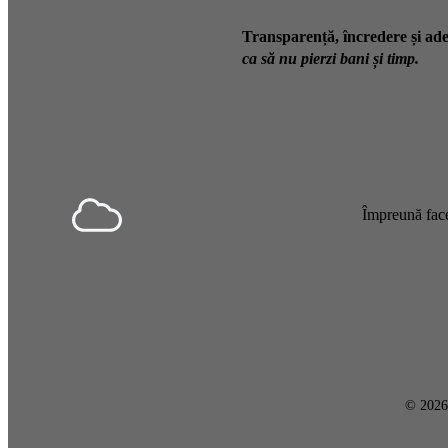
Transparență, încredere și ade
ca să nu pierzi bani și timp.
Împreună face
© 202