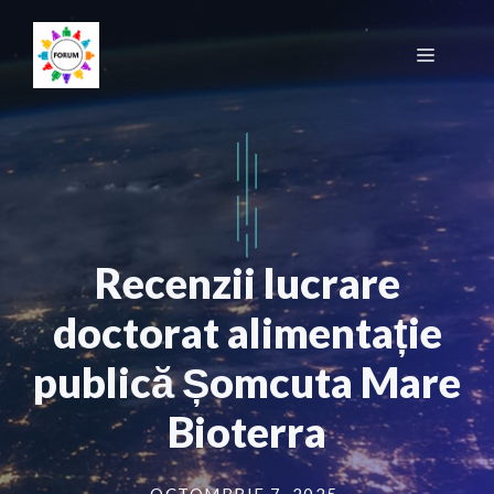
Sari
la
Meniu
conținut
Recenzii lucrare
doctorat alimentație
publică Șomcuta Mare
Bioterra