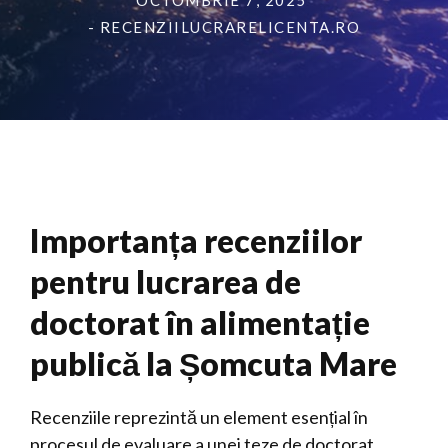
OCTOMBRIE 7, 2025
- RECENZIILUCRARELICENTA.RO
Importanța recenziilor
pentru lucrarea de
doctorat în alimentație
publică la Șomcuta Mare
Recenziile reprezintă un element esențial în
procesul de evaluare a unei teze de doctorat,