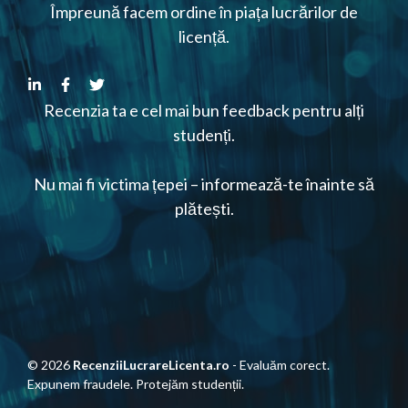
Împreună facem ordine în piața lucrărilor de
licență.
Recenzia ta e cel mai bun feedback pentru alți
studenți.
Nu mai fi victima țepei – informează-te înainte să
plătești.
© 2026
RecenziiLucrareLicenta.ro
- Evaluăm corect.
Expunem fraudele. Protejăm studenții.