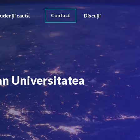
Contact
udenții caută
Discuții
an Universitatea
O