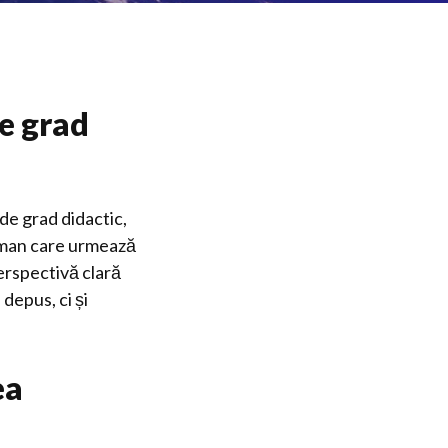
e grad
de grad didactic,
orman care urmează
erspectivă clară
 depus, ci și
ea