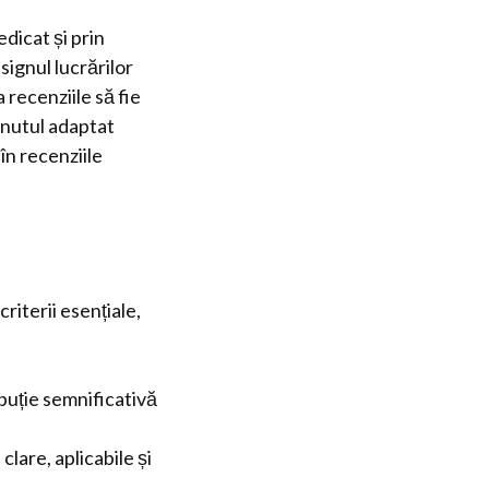
dicat și prin
signul lucrărilor
 recenziile să fie
inutul adaptat
în recenziile
riterii esențiale,
buție semnificativă
lare, aplicabile și