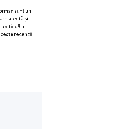
eorman sunt un
uare atentă și
a continuă a
aceste recenzii