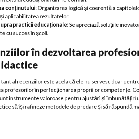
a conținutului:
Organizarea logică și coerentă a capitolelo
și aplicabilitatea rezultatelor.
upra practicii educaționale:
Se apreciază soluțiile inovato
e cu succes în școli.
nziilor în dezvoltarea profesio
didactice
tant al recenziilor este acela că ele nu servesc doar pentru 
ea profesorilor în perfecționarea propriilor competențe. Co
sunt instrumente valoroase pentru ajustări și îmbunătățiri 
ctice să își rafineze metodele de predare și să răspundă ma