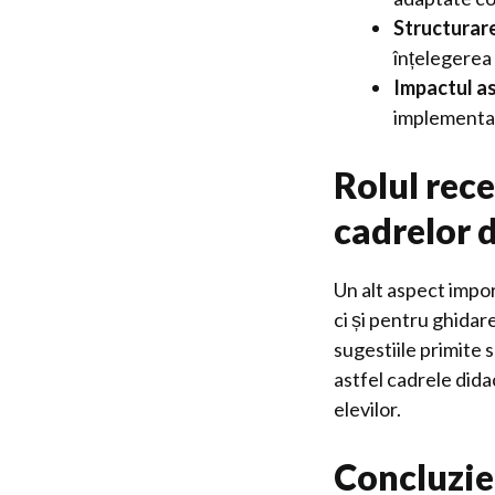
Structurare
înțelegerea 
Impactul as
implementat
Rolul rece
cadrelor 
Un alt aspect impor
ci și pentru ghidar
sugestiile primite 
astfel cadrele dida
elevilor.
Concluzie