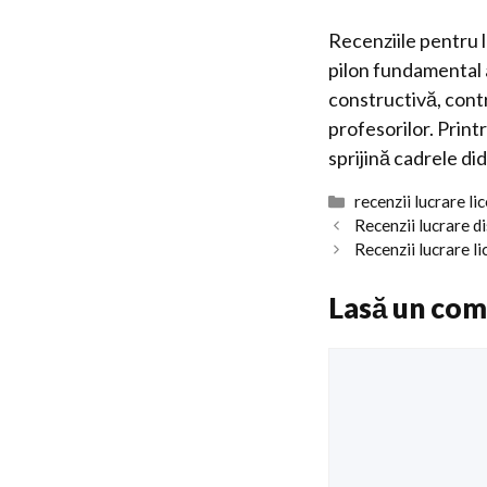
Recenziile pentru 
pilon fundamental a
constructivă, contr
profesorilor. Print
sprijină cadrele did
Categorii
recenzii lucrare li
Recenzii lucrare
Recenzii lucrare l
Lasă un com
Comentariu