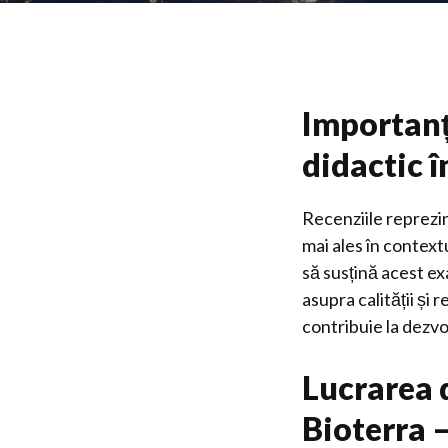
Importanț
didactic 
Recenziile reprezin
mai ales în contex
să susțină acest e
asupra calității și 
contribuie la dezvo
Lucrarea 
Bioterra 