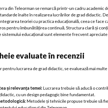
erra din Teleorman se remarcă printr-un cadru academic de
ndarde înalte în realizarea lucrărilor de grad didactic. De
integrarea teoriei cu practica educațională, ceea ce face ca
ros pentru îmbunătățirea continuă. Structura clară și conț
e sistemului educațional sunt elemente frecvent apreciate 
heie evaluate în recenzii
or pentru lucrarea de grad didactic, se evaluează mai multe c
tea și relevanța temei:
Lucrarea trebuie să aducă o contri
didactic, cu un design pedagogic bine fundamentat.
metodologică:
Metodele și tehnicile propuse trebuie să fie c
ntextului educațional din Teleorman.