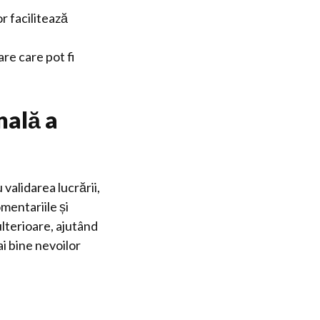
r facilitează
are care pot fi
nală a
validarea lucrării,
mentariile și
ulterioare, ajutând
i bine nevoilor