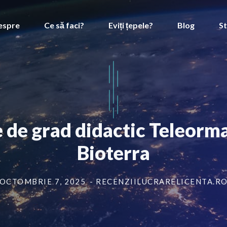
espre
Ce să faci?
Eviți țepele?
Blog
St
e de grad didactic Teleorm
Bioterra
OCTOMBRIE 7, 2025
- RECENZIILUCRARELICENTA.R