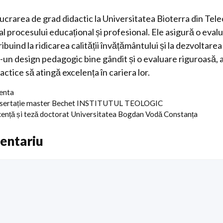
lucrarea de grad didactic la Universitatea Bioterra din Tel
l procesului educațional și profesional. Ele asigură o eval
ibuind la ridicarea calității învățământului și la dezvoltare
r-un design pedagogic bine gândit și o evaluare riguroasă, 
actice să atingă excelența în cariera lor.
centa
 disertație master Bechet INSTITUTUL TEOLOGIC
icență și teză doctorat Universitatea Bogdan Vodă Constanța
entariu