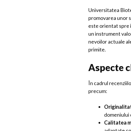
Universitatea Biot
promovarea unor sta
este orientat spre 
un instrument valo
nevoilor actuale al
primite.
Aspecte c
În cadrul recenziil
precum:
Originalita
domeniului 
Calitatea 
adaptate co