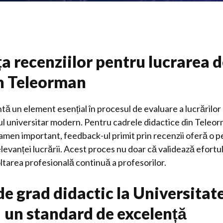
a recenziilor pentru lucrarea d
în Teleorman
tă un element esențial în procesul de evaluare a lucrărilor 
tul universitar modern. Pentru cadrele didactice din Tele
xamen important, feedback-ul primit prin recenzii oferă o p
relevanței lucrării. Acest proces nu doar că validează efortul
ltarea profesională continuă a profesorilor.
de grad didactic la Universitat
– un standard de excelență