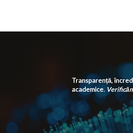
Transparență, încrede
academice.
Verificăm 