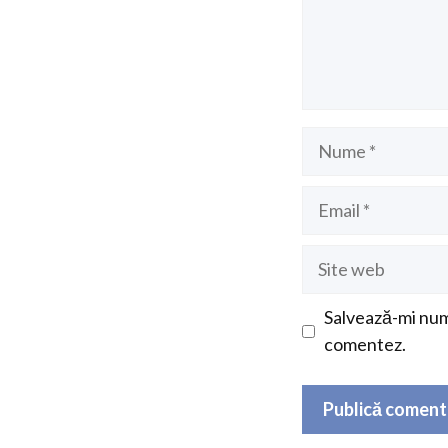
Nume
Email
Site
web
Salvează-mi nume
comentez.