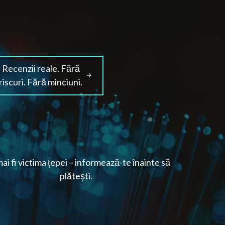
Recenzii reale. Fără
riscuri. Fără minciuni.
ai fi victima țepei – informează-te înainte să
plătești.