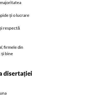
r majoritatea
pide și o lucrare
 și respectă
al
, firmele din
 și bine
 disertației
 una