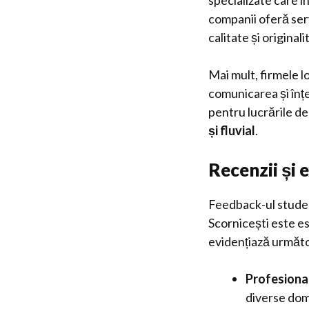
specializate care î
companii oferă serv
calitate și originali
Mai mult, firmele l
comunicarea și înțe
pentru lucrările d
și fluvial
.
Recenzii și 
Feedback-ul studenț
Scornicești este es
evidențiază următo
Profesional
diverse dome