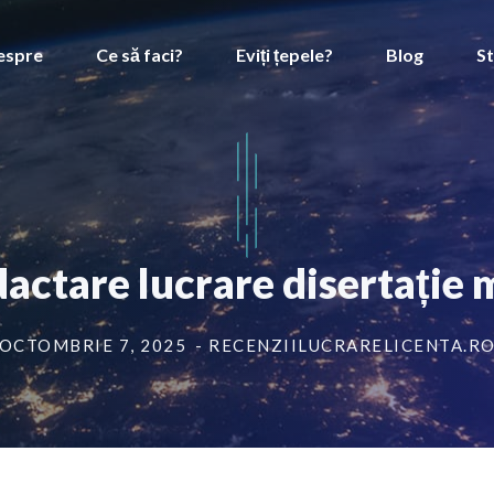
espre
Ce să faci?
Eviți țepele?
Blog
St
dactare lucrare disertație 
OCTOMBRIE 7, 2025
- RECENZIILUCRARELICENTA.R