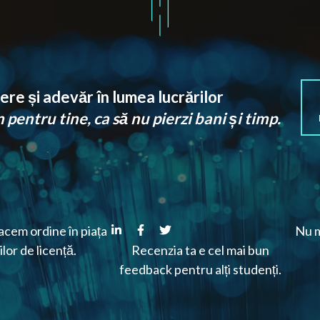
re și adevăr în lumea lucrărilor
pentru tine, ca să nu pierzi bani și timp.
cem ordine în piața
Nu m
ilor de licență.
Recenzia ta e cel mai bun
feedback pentru alți studenți.