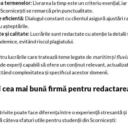
a termenelor:
Livrarea la timp este un criteriu esențial, ia
 Scornicești se remarcă prin punctualitate.
 eficientă:
Dialogul constant cu clientul asigură ajustări ra
 așteptările.
e și calitate:
Lucrările sunt redactate cu atenție la detalii
emice, evitând riscul plagiatului.
ntru lucrările care tratează teme legate de
maritim și fluvi
de experți capabili să ofere un conținut relevant, actualizat
tând complexitatea și specificul acestor domenii.
 cea mai bună firmă pentru redactarea
rivite poate face diferența între o experiență stresantă și
ă câteva sfaturi utile pentru studenții din Scornicești: