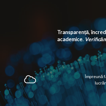
Transparență, încrede
academice.
Verificăm 
Împreună fa
lucrăr