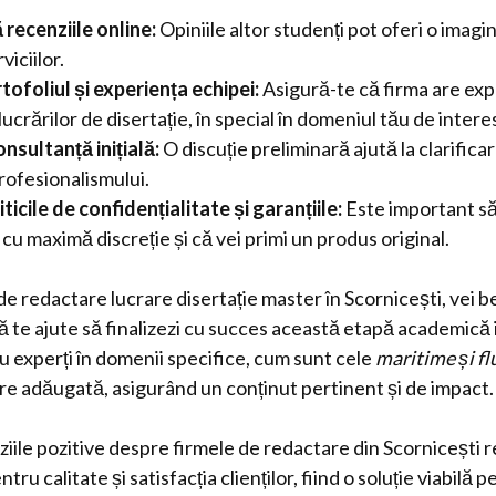
recenziile online:
Opiniile altor studenți pot oferi o imagi
viciilor.
tofoliul și experiența echipei:
Asigură-te că firma are exp
ucrărilor de disertație, în special în domeniul tău de intere
onsultanță inițială:
O discuție preliminară ajută la clarificar
rofesionalismului.
iticile de confidențialitate și garanțiile:
Este important să 
ă cu maximă discreție și că vei primi un produs original.
de redactare lucrare disertație master în Scornicești, vei be
ă te ajute să finalizezi cu succes această etapă academică
u experți în domenii specifice, cum sunt cele
maritime și fl
oare adăugată, asigurând un conținut pertinent și de impact.
ziile pozitive despre firmele de redactare din Scornicești 
ru calitate și satisfacția clienților, fiind o soluție viabilă 