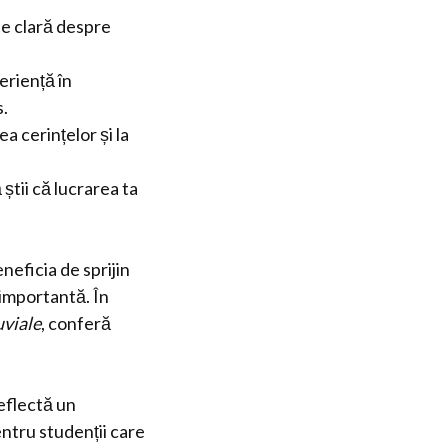
ne clară despre
eriență în
s.
ea cerințelor și la
știi că lucrarea ta
neficia de sprijin
 importantă. În
uviale
, conferă
reflectă un
pentru studenții care