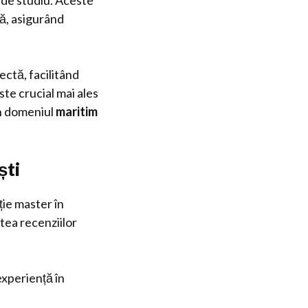
r de studiu. Aceste
lă, asigurând
ectă, facilitând
ste crucial mai ales
in domeniul
maritim
ști
ție master în
atea recenziilor
experiență în