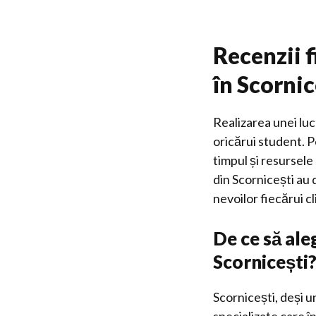
Recenzii f
în Scornic
Realizarea unei luc
oricărui student. P
timpul și resursele
din Scornicești au 
nevoilor fiecărui cl
De ce să ale
Scornicești
Scornicești, deși u