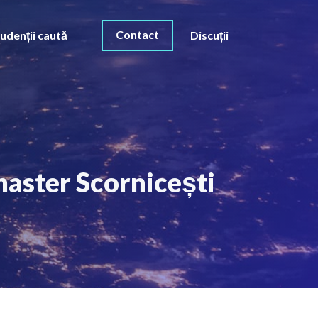
Contact
udenții caută
Discuții
master Scornicești
O