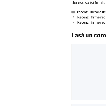
doresc să își finali
Categorii
recenzii lucrare li
Recenzii firme red
Recenzii firme red
Lasă un com
Comentariu