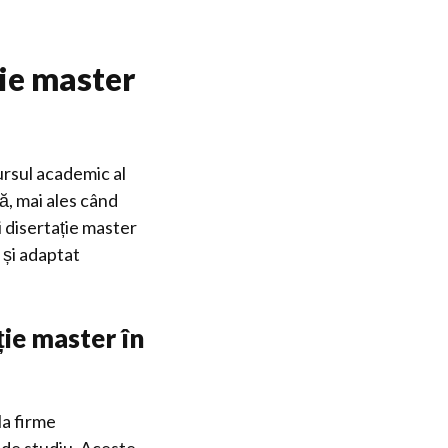
ție master
ursul academic al
ă, mai ales când
i disertație master
 și adaptat
ție master în
la firme