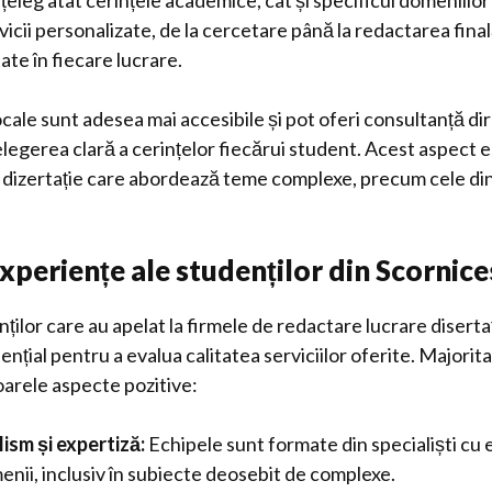
nțeleg atât cerințele academice, cât și specificul domeniilo
icii personalizate, de la cercetare până la redactarea fina
tate în fiecare lucrare.
ocale sunt adesea mai accesibile și pot oferi consultanță dir
legerea clară a cerințelor fiecărui student. Acest aspect e
e dizertație care abordează teme complexe, precum cele d
experiențe ale studenților din Scornice
ilor care au apelat la firmele de redactare lucrare diserta
ențial pentru a evalua calitatea serviciilor oferite. Majorit
arele aspecte pozitive:
ism și expertiză:
Echipele sunt formate din specialiști cu 
nii, inclusiv în subiecte deosebit de complexe.