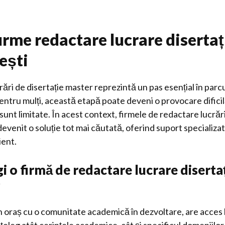
irme redactare lucrare diserta
ești
rări de disertație master reprezintă un pas esențial în parc
entru mulți, această etapă poate deveni o provocare dificil
 sunt limitate. În acest context, firmele de redactare lucrăr
devenit o soluție tot mai căutată, oferind suport specializat
ient.
gi o firmă de redactare lucrare diserta
?
n oraș cu o comunitate academică în dezvoltare, are acces 