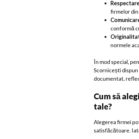
Respectare
firmelor din
Comunicare
conformă cu
Originalitat
normele acad
În mod special, pe
Scornicești dispun 
documentat, reflec
Cum să alegi
tale?
Alegerea firmei pot
satisfăcătoare. Iat