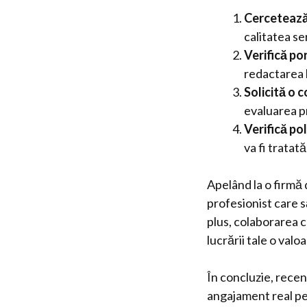
Cercetează 
calitatea ser
Verifică por
redactarea l
Solicită o c
evaluarea p
Verifică pol
va fi tratat
Apelând la o firmă 
profesionist care s
plus, colaborarea c
lucrării tale o val
În concluzie, recen
angajament real pent