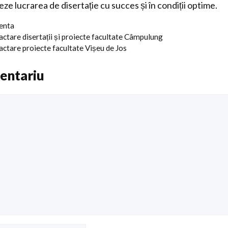
zeze lucrarea de disertație cu succes și în condiții optime.
centa
actare disertații și proiecte facultate Câmpulung
actare proiecte facultate Vișeu de Jos
entariu