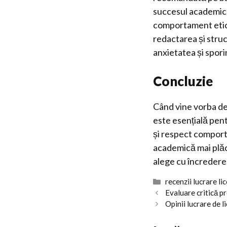
succesul academic.
comportament etic 
redactarea și stru
anxietatea și spori
Concluzie
Când vine vorba de 
este esențială pen
și respect comporta
academică mai plăcu
alege cu încredere 
Categorii
recenzii lucrare li
Evaluare critică pr
Opinii lucrare de 