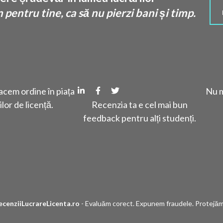
pentru tine, ca să nu pierzi bani și timp.
cem ordine în piața
Nu m
ilor de licență.
Recenzia ta e cel mai bun
feedback pentru alți studenți.
ecenziiLucrareLicenta.ro
- Evaluăm corect. Expunem fraudele. Protejăm 