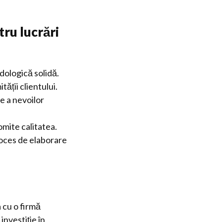
tru lucrări
dologică solidă.
tății clientului.
e a nevoilor
omite calitatea.
oces de elaborare
 cu o firmă
investiție în