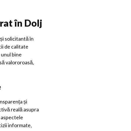
rat în Dolj
i solicitantă în
ii de calitate
 unul bine
să valororoasă,
e
ansparența și
ctivă reală asupra
e aspectele
cizii informate,