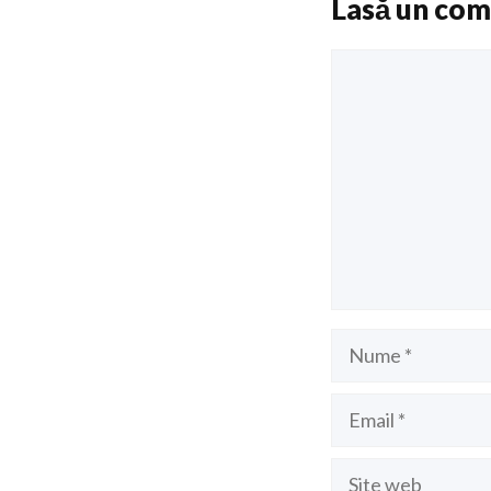
Lasă un com
Comentariu
Nume
Email
Site