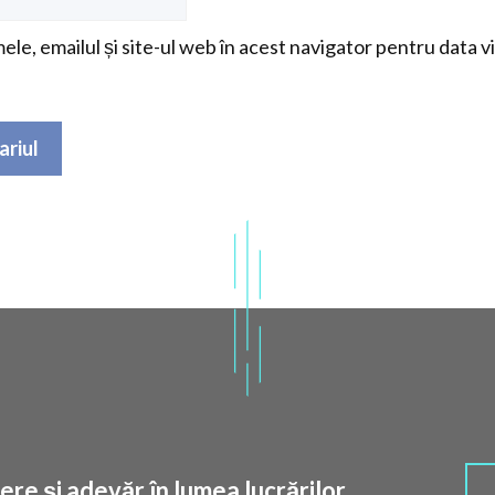
le, emailul și site-ul web în acest navigator pentru data v
re și adevăr în lumea lucrărilor