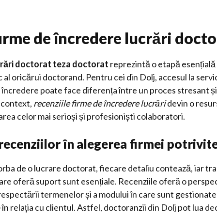
irme de încredere lucrări docto
crări doctorat teza doctorat
reprezintă o etapă esențială ș
al oricărui doctorand. Pentru cei din Dolj, accesul la servic
 încredere poate face diferența între un proces stresant și
 context,
recenziile firme de încredere lucrări
devin o resur
area celor mai serioși și profesioniști colaboratori.
ecenziilor în alegerea firmei potrivit
rba de o lucrare doctorat, fiecare detaliu contează, iar tr
are oferă suport sunt esențiale. Recenziile oferă o perspe
or, respectării termenelor și a modului în care sunt gestionat
e
în relația cu clientul. Astfel, doctoranzii din Dolj pot lua de