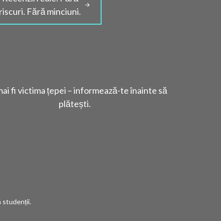
riscuri. Fără minciuni.
ai fi victima țepei – informează-te înainte să
plătești.
studenții.