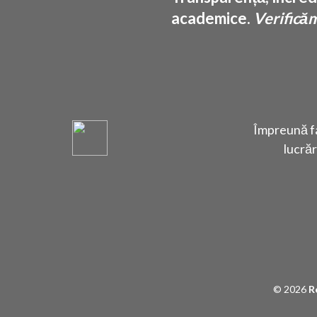
academice.
Verificăm 
Împreună fa
lucrăr
© 2026
R