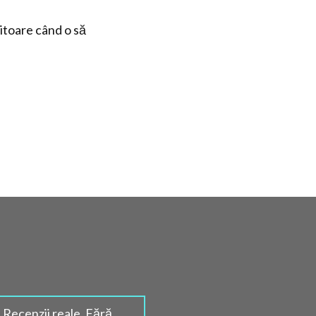
iitoare când o să
Recenzii reale. Fără