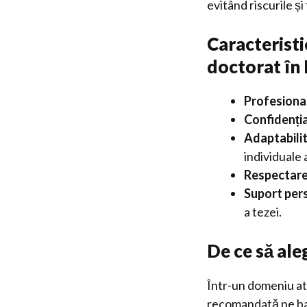
evitând riscurile și 
Caracteristi
doctorat în 
Profesiona
Confidenția
Adaptabili
individuale 
Respectare
Suport pers
a tezei.
De ce să aleg
Într-un domeniu atâ
recomandată pe baza