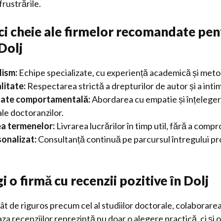
frustrările.
ci cheie ale firmelor recomandate pen
Dolj
lism:
Echipe specializate, cu experiență academică și meto
litate:
Respectarea strictă a drepturilor de autor și a intimi
tate comportamentală:
Abordarea cu empatie și înțeleger
ale doctoranzilor.
a termenelor:
Livrarea lucrărilor în timp util, fără a compr
onalizat:
Consultanță continuă pe parcursul întregului pr
i o firmă cu recenzii pozitive în Dolj
t de riguros precum cel al studiilor doctorale, colaborarea
 recenziilor reprezintă nu doar o alegere practică, ci și o 