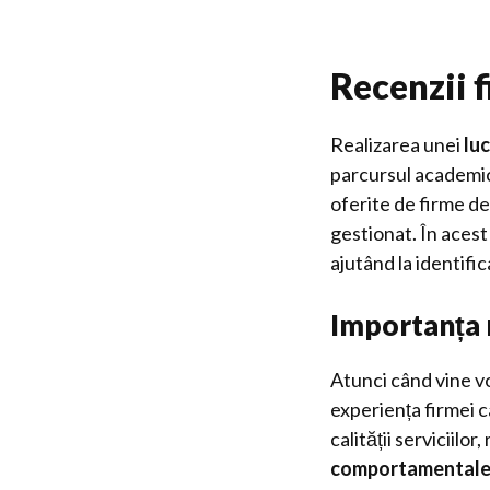
Recenzii f
Realizarea unei
lu
parcursul academic 
oferite de firme de
gestionat. În acest
ajutând la identific
Importanța r
Atunci când vine vo
experiența firmei c
calității serviciil
comportamental