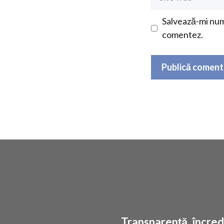
web
Salvează-mi nume
comentez.
Transparență, încrede