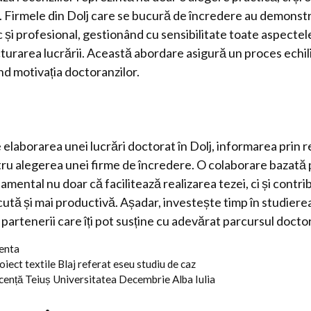
 Firmele din Dolj care se bucură de încredere au demonst
și profesional, gestionând cu sensibilitate toate aspectel
cturarea lucrării. Această abordare asigură un proces echi
nd motivația doctoranzilor.
elaborarea unei lucrări doctorat în Dolj, informarea prin r
tru alegerea unei firme de încredere. O colaborare bazată
mental nu doar că facilitează realizarea tezei, ci și contri
tă și mai productivă. Așadar, investește timp în studierea 
partenerii care îți pot susține cu adevărat parcursul doctor
centa
oiect textile Blaj referat eseu studiu de caz
licență Teiuș Universitatea Decembrie Alba Iulia