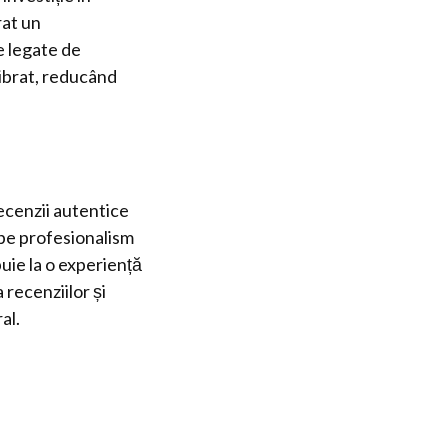
rat un
e legate de
librat, reducând
ecenzii autentice
 pe profesionalism
buie la o experiență
recenziilor și
al.