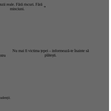
zii reale. Fără riscuri. Fără
minciuni.
Nu mai fi victima țepei – informează-te înainte să
plătești.
ntru
udenții.