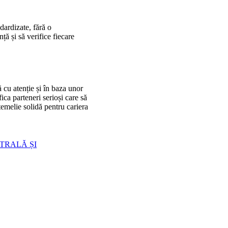
dardizate, fără o
ă și să verifice fiecare
ă cu atenție și în baza unor
ica parteneri serioși care să
temelie solidă pentru cariera
EATRALĂ ȘI