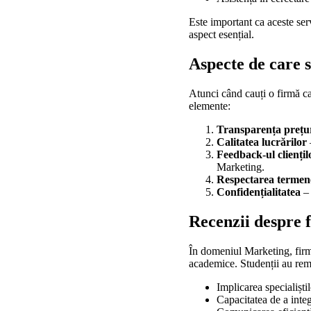
Este important ca aceste serv
aspect esențial.
Aspecte de care s
Atunci când cauți o firmă car
elemente:
Transparența prețur
Calitatea lucrărilor
Feedback-ul cliențil
Marketing.
Respectarea termen
Confidențialitatea
– 
Recenzii despre f
În domeniul Marketing, firme
academice. Studenții au rem
Implicarea specialiștil
Capacitatea de a integ