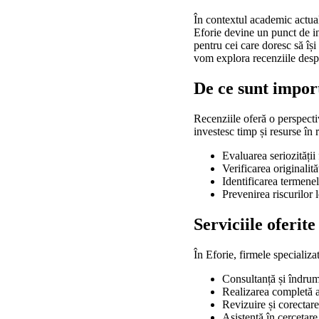
În contextul academic actual,
Eforie devine un punct de int
pentru cei care doresc să își 
vom explora recenziile despr
De ce sunt import
Recenziile oferă o perspectivă
investesc timp și resurse în 
Evaluarea seriozității
Verificarea originalită
Identificarea termene
Prevenirea riscurilor l
Serviciile oferit
În Eforie, firmele specializa
Consultanță și îndruma
Realizarea completă a 
Revizuire și corectare
Asistență în cercetare 