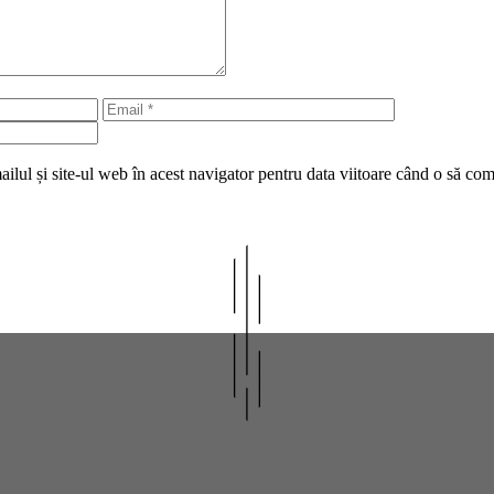
Email
Site
web
lul și site-ul web în acest navigator pentru data viitoare când o să co