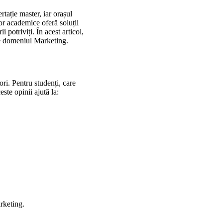
rtație master, iar orașul
lor academice oferă soluții
i potriviți. În acest articol,
 pe domeniul Marketing.
iori. Pentru studenți, care
este opinii ajută la:
arketing.