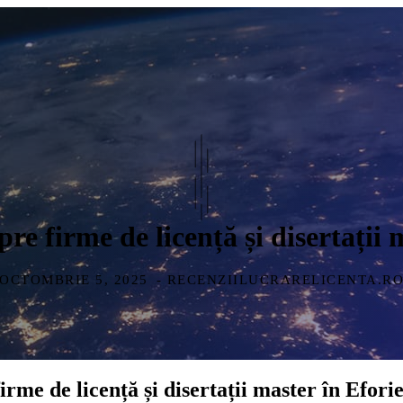
pre firme de licență și disertații 
OCTOMBRIE 5, 2025
- RECENZIILUCRARELICENTA.R
irme de licență și disertații master în Efori