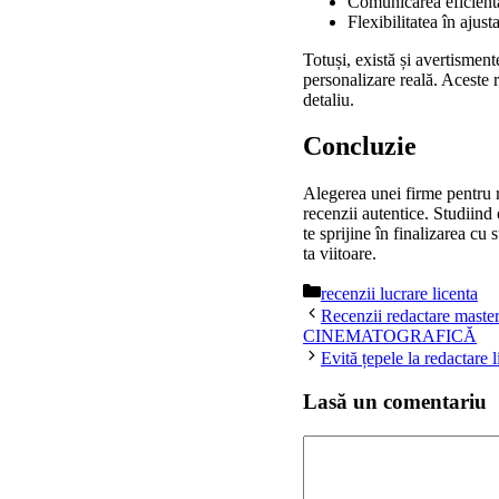
Comunicarea eficientă 
Flexibilitatea în ajus
Totuși, există și avertisment
personalizare reală. Aceste 
detaliu.
Concluzie
Alegerea unei firme pentru re
recenzii autentice. Studiind 
te sprijine în finalizarea cu
ta viitoare.
Categorii
recenzii lucrare licenta
Recenzii redactare m
CINEMATOGRAFICĂ
Evită țepele la redactare
Lasă un comentariu
Comentariu