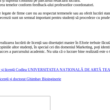
și suportul continuu pe parcursul redactării lucrării.
tarea temelor conform feedback-ului profesorilor coordonatori.
e legate de firme care nu au respectat termenele sau au oferit lucrări stan
recenzii sunt un semnal important pentru studenți să procedeze cu prudenț
alizarea lucrării de licență sau disertației master în Eforie trebuie făcut
opiniile altor studenți, în special cei din domeniul Marketing, poți identif
 succes a parcursului academic. Nu uita că o lucrare bine realizată este o 
aster și licență Codlea UNIVERSITATEA NAȚIONALĂ DE ARTĂ T
 licență și doctorat Ghimbav Bioinginerie