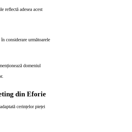
ile reflectă adesea acest
ei în considerare următoarele
re menționează domeniul
r.
eting din Eforie
daptată cerințelor pieței