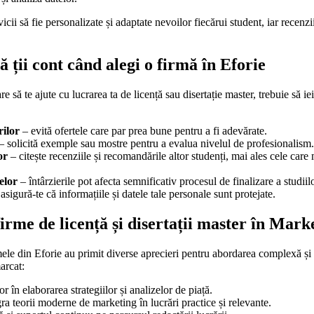
icii să fie personalizate și adaptate nevoilor fiecărui student, iar recenzi
ă ții cont când alegi o firmă în Eforie
e să te ajute cu lucrarea ta de licență sau disertație master, trebuie să i
ilor
– evită ofertele care par prea bune pentru a fi adevărate.
– solicită exemple sau mostre pentru a evalua nivelul de profesionalism.
or
– citește recenziile și recomandările altor studenți, mai ales cele ca
elor
– întârzierile pot afecta semnificativ procesul de finalizare a studiilo
asigură-te că informațiile și datele tale personale sunt protejate.
irme de licență și disertații master în Mark
le din Eforie au primit diverse aprecieri pentru abordarea complexă și a
arcat:
or în elaborarea strategiilor și analizelor de piață.
ra teorii moderne de marketing în lucrări practice și relevante.