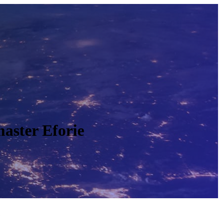
master Eforie
O
e