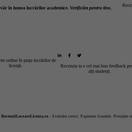
Recen
văr în lumea lucrărilor academice.
Verificăm pentru tine,
m ordine în piața lucrărilor de
licență.
Recenzia ta e cel mai bun feedback pe
alți studenți.
6
RecenziiLucrareLicenta.ro
- Evaluăm corect. Expunem fraudele. Protejăm st