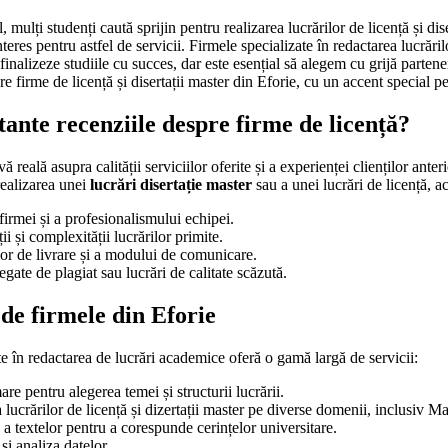
 mulți studenți caută sprijin pentru realizarea lucrărilor de licență și dise
eres pentru astfel de servicii. Firmele specializate în redactarea lucrări
finalizeze studiile cu succes, dar este esențial să alegem cu grijă parteneri
e firme de licență și disertații master din Eforie, cu un accent special
ante recenziile despre firme de licență?
 reală asupra calității serviciilor oferite și a experienței clienților anter
realizarea unei
lucrări disertație master
sau a unei lucrări de licență, ac
 firmei și a profesionalismului echipei.
ții și complexității lucrărilor primite.
lor de livrare și a modului de comunicare.
egate de plagiat sau lucrări de calitate scăzută.
e de firmele din Eforie
te în redactarea de lucrări academice oferă o gamă largă de servicii:
re pentru alegerea temei și structurii lucrării.
lucrărilor de licență și dizertații master pe diverse domenii, inclusiv M
 a textelor pentru a corespunde cerințelor universitare.
și analiza datelor.