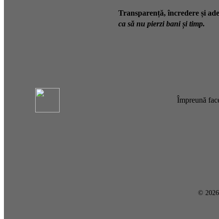
Transparență, încredere și ade
ca să nu pierzi bani și timp.
Împreună face
© 202