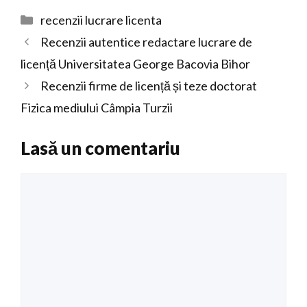
Categorii
recenzii lucrare licenta
Recenzii autentice redactare lucrare de
licență Universitatea George Bacovia Bihor
Recenzii firme de licență și teze doctorat
Fizica mediului Câmpia Turzii
Lasă un comentariu
Comentariu