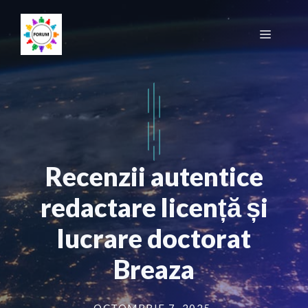
Sari
la
Meniu
conținut
Recenzii autentice
redactare licență și
lucrare doctorat
Breaza