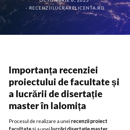
OCTOMBRIE 6, 2025
- RECENZIILUCRARELICENTA.RO
Importanța recenziei
proiectului de facultate și
a lucrării de disertație
master în Ialomița
Procesul de realizare a unei
recenzii proiect
facultate
și a unei
lucrări disertație master