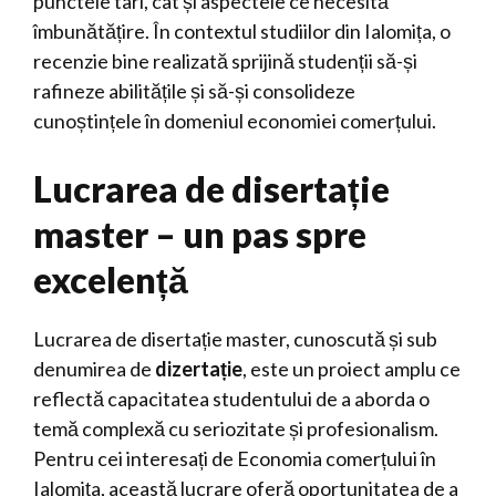
punctele tari, cât și aspectele ce necesită
îmbunătățire. În contextul studiilor din Ialomița, o
recenzie bine realizată sprijină studenții să-și
rafineze abilitățile și să-și consolideze
cunoștințele în domeniul economiei comerțului.
Lucrarea de disertație
master – un pas spre
excelență
Lucrarea de disertație master, cunoscută și sub
denumirea de
dizertație
, este un proiect amplu ce
reflectă capacitatea studentului de a aborda o
temă complexă cu seriozitate și profesionalism.
Pentru cei interesați de Economia comerțului în
Ialomița, această lucrare oferă oportunitatea de a