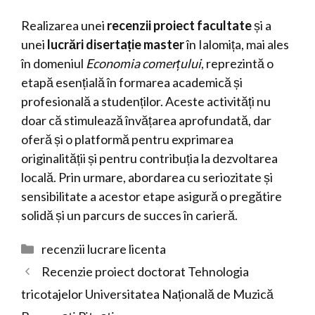
Realizarea unei
recenzii proiect facultate
și a
unei
lucrări disertație master
în Ialomița, mai ales
în domeniul
Economia comerțului
, reprezintă o
etapă esențială în formarea academică și
profesională a studenților. Aceste activități nu
doar că stimulează învățarea aprofundată, dar
oferă și o platformă pentru exprimarea
originalității și pentru contribuția la dezvoltarea
locală. Prin urmare, abordarea cu seriozitate și
sensibilitate a acestor etape asigură o pregătire
solidă și un parcurs de succes în carieră.
Categorii
recenzii lucrare licenta
Recenzie proiect doctorat Tehnologia
tricotajelor Universitatea Națională de Muzică