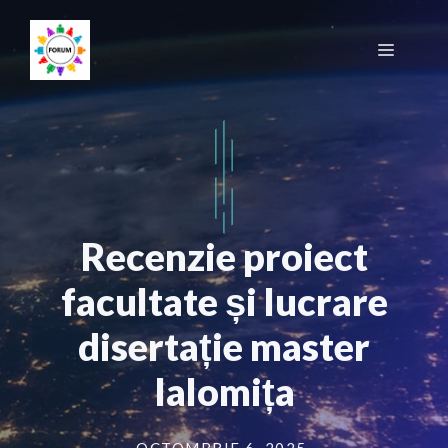
Sari
la
Meniu
conținut
Recenzie proiect
facultate și lucrare
disertație master
Ialomița