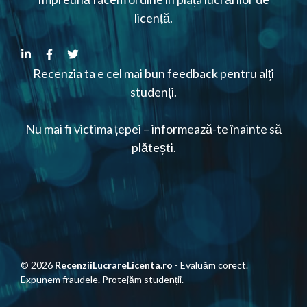
licență.
Recenzia ta e cel mai bun feedback pentru alți
studenți.
Nu mai fi victima țepei – informează-te înainte să
plătești.
© 2026
RecenziiLucrareLicenta.ro
- Evaluăm corect.
Expunem fraudele. Protejăm studenții.