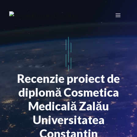
Sari
la
Meniu
conținut
Recenzie proiect de
diplomă Cosmetica
Medicală Zalău
Universitatea
Constantin