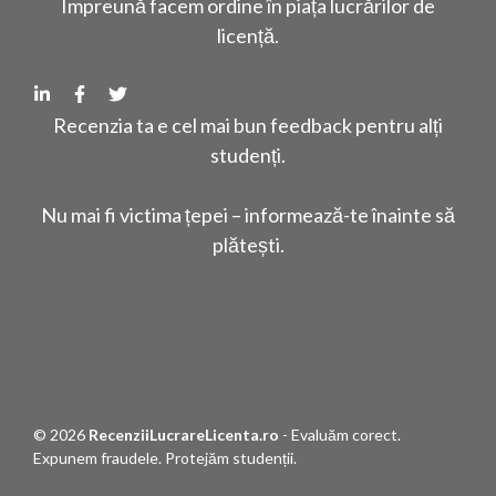
Împreună facem ordine în piața lucrărilor de
licență.
Recenzia ta e cel mai bun feedback pentru alți
studenți.
Nu mai fi victima țepei – informează-te înainte să
plătești.
© 2026
RecenziiLucrareLicenta.ro
- Evaluăm corect.
Expunem fraudele. Protejăm studenții.