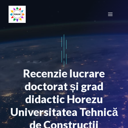
Sari
la
Meniu
conținut
Recenzie lucrare
doctorat și grad
didactic Horezu
Universitatea Tehnică
de Construcții