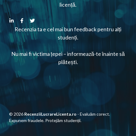
licență.
Recenzia ta e cel mai bun feedback pentru alți
studenți.
Nu mai fi victima țepei – informează-te înainte să
plătești.
© 2026
RecenziiLucrareLicenta.ro
- Evaluăm corect.
Expunem fraudele. Protejăm studenții.