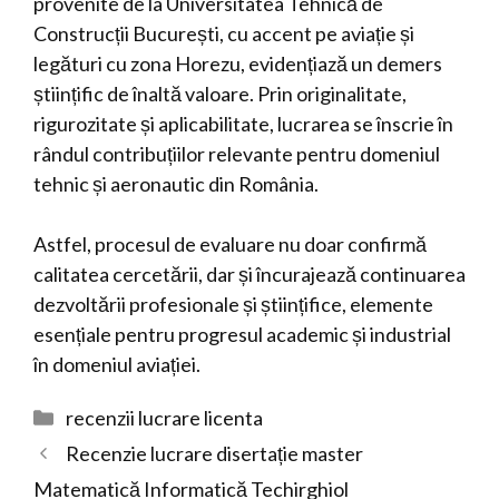
provenite de la Universitatea Tehnică de
Construcții București, cu accent pe aviație și
legături cu zona Horezu, evidențiază un demers
științific de înaltă valoare. Prin originalitate,
rigurozitate și aplicabilitate, lucrarea se înscrie în
rândul contribuțiilor relevante pentru domeniul
tehnic și aeronautic din România.
Astfel, procesul de evaluare nu doar confirmă
calitatea cercetării, dar și încurajează continuarea
dezvoltării profesionale și științifice, elemente
esențiale pentru progresul academic și industrial
în domeniul aviației.
Categorii
recenzii lucrare licenta
Recenzie lucrare disertație master
Matematică Informatică Techirghiol