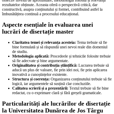
obiectiv nivelul de aprofundare, metodologia folosită și relevanța
rezultatelor obținute. Aceasta oferă o perspectivă critică, dar
constructivă, asupra conținutului și formei, contribuind astfel la
îmbunătățirea continuă a procesului educațional.
Aspecte esențiale în evaluarea unei
lucrări de disertație master
Claritatea temei și relevanța acesteia:
Tema trebuie să fie
bine formulată și să răspundă unei nevoi reale din domeniul
de studiu.
Metodologia aplicată:
Procedeele și tehnicile folosite trebuie
să fie adecvate și bine argumentate.
Originalitatea și contribuția științifică:
Lucrarea trebuie să
aducă un plus de valoare, fie prin idei noi, fie prin aplicarea
inovativă a cunoștințelor existente.
Structura și coerența:
Organizarea conținutului trebuie să fie
logică, iar argumentele să susțină clar concluziile.
Calitatea scrierii și a prezentării:
Textul trebuie să fie bine
redactat, cu o exprimare clară și fără greșeli gramaticale.
Particularități ale lucrărilor de disertație
la Universitatea Dunărea de Jos Târgu