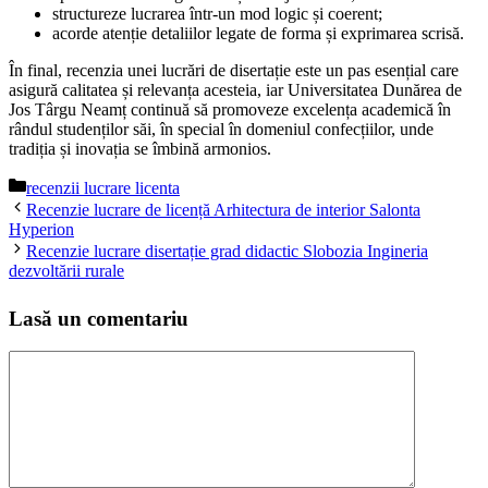
structureze lucrarea într-un mod logic și coerent;
acorde atenție detaliilor legate de forma și exprimarea scrisă.
În final, recenzia unei lucrări de disertație este un pas esențial care
asigură calitatea și relevanța acesteia, iar Universitatea Dunărea de
Jos Târgu Neamț continuă să promoveze excelența academică în
rândul studenților săi, în special în domeniul confecțiilor, unde
tradiția și inovația se îmbină armonios.
Categorii
recenzii lucrare licenta
Recenzie lucrare de licență Arhitectura de interior Salonta
Hyperion
Recenzie lucrare disertație grad didactic Slobozia Ingineria
dezvoltării rurale
Lasă un comentariu
Comentariu