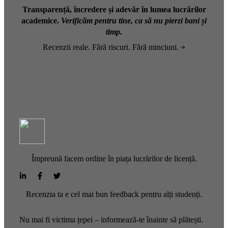
Transparență, încredere și adevăr în lumea lucrărilor
academice.
Verificăm pentru tine, ca să nu pierzi bani și
timp.
Recenzii reale. Fără riscuri. Fără minciuni.
Împreună facem ordine în piața lucrărilor de licență.
Recenzia ta e cel mai bun feedback pentru alți studenți.
Nu mai fi victima țepei – informează-te înainte să plătești.