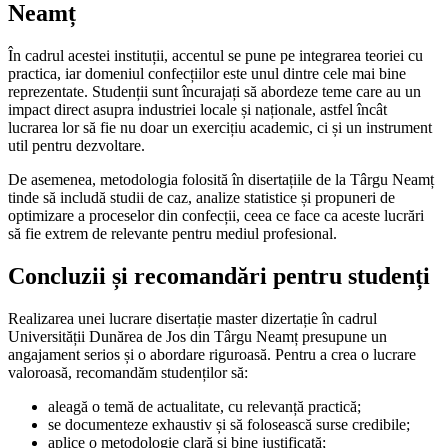
Neamț
În cadrul acestei instituții, accentul se pune pe integrarea teoriei cu
practica, iar domeniul confecțiilor este unul dintre cele mai bine
reprezentate. Studenții sunt încurajați să abordeze teme care au un
impact direct asupra industriei locale și naționale, astfel încât
lucrarea lor să fie nu doar un exercițiu academic, ci și un instrument
util pentru dezvoltare.
De asemenea, metodologia folosită în disertațiile de la Târgu Neamț
tinde să includă studii de caz, analize statistice și propuneri de
optimizare a proceselor din confecții, ceea ce face ca aceste lucrări
să fie extrem de relevante pentru mediul profesional.
Concluzii și recomandări pentru studenți
Realizarea unei lucrare disertație master dizertație în cadrul
Universității Dunărea de Jos din Târgu Neamț presupune un
angajament serios și o abordare riguroasă. Pentru a crea o lucrare
valoroasă, recomandăm studenților să:
aleagă o temă de actualitate, cu relevanță practică;
se documenteze exhaustiv și să folosească surse credibile;
aplice o metodologie clară și bine justificată;