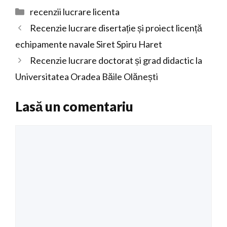
Categorii
recenzii lucrare licenta
Recenzie lucrare disertație și proiect licență
echipamente navale Siret Spiru Haret
Recenzie lucrare doctorat și grad didactic la
Universitatea Oradea Băile Olănești
Lasă un comentariu
Comentariu