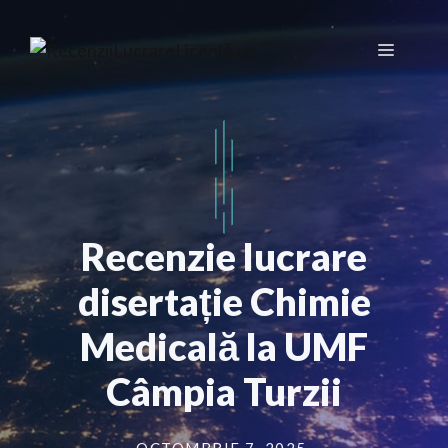
Sari
la
Meniu
conținut
Recenzie lucrare
disertație Chimie
Medicală la UMF
Câmpia Turzii