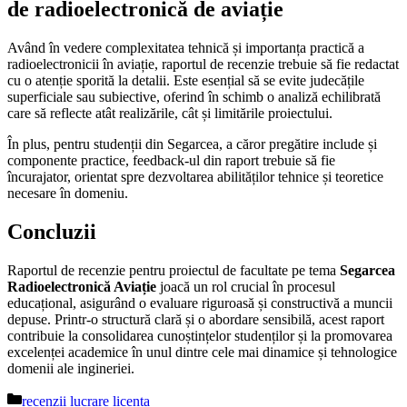
de radioelectronică de aviație
Având în vedere complexitatea tehnică și importanța practică a
radioelectronicii în aviație, raportul de recenzie trebuie să fie redactat
cu o atenție sporită la detalii. Este esențial să se evite judecățile
superficiale sau subiective, oferind în schimb o analiză echilibrată
care să reflecte atât realizările, cât și limitările proiectului.
În plus, pentru studenții din Segarcea, a căror pregătire include și
componente practice, feedback-ul din raport trebuie să fie
încurajator, orientat spre dezvoltarea abilităților tehnice și teoretice
necesare în domeniu.
Concluzii
Raportul de recenzie pentru proiectul de facultate pe tema
Segarcea
Radioelectronică Aviație
joacă un rol crucial în procesul
educațional, asigurând o evaluare riguroasă și constructivă a muncii
depuse. Printr-o structură clară și o abordare sensibilă, acest raport
contribuie la consolidarea cunoștințelor studenților și la promovarea
excelenței academice în unul dintre cele mai dinamice și tehnologice
domenii ale ingineriei.
Categorii
recenzii lucrare licenta