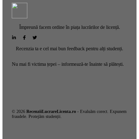
Împreună facem ordine în piața lucrărilor de licență.
Recenzia ta e cel mai bun feedback pentru alți studenți.
Nu mai fi victima țepei – informează-te înainte să plătești.
© 2026
RecenziiLucrareLicenta.ro
- Evaluăm corect. Expunem
fraudele. Protejăm studenții.