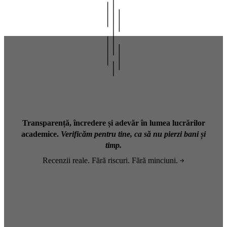
Transparență, încredere și adevăr în lumea lucrărilor
academice.
Verificăm pentru tine, ca să nu pierzi bani și
timp.
Recenzii reale. Fără riscuri. Fără minciuni.