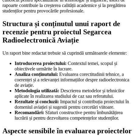
rapoarte contribuie la creșterea calității academice și la pregătirea
studenților pentru provocările profesionale.
Structura și conținutul unui raport de
recenzie pentru proiectul Segarcea
Radioelectronică Aviație
Un raport bine redactat trebuie să cuprindă următoarele elemente:
Introducerea proiectului:
Contextul temei, scopul și
obiectivele urmărite în lucrare.
Analiza conținutului:
Evaluarea corectitudinii tehnice, a
coerenței și a relevanței informațiilor despre radioelectronica
de aviație.
Metodologia utilizată:
Descrierea metodelor și tehnicilor
aplicate în realizarea studiului de caz sau referatului.
Rezultate și concluzii:
Impactul și contribuția proiectului în
domeniul aviației și sugestii pentru cercetări viitoare.
Recomandări:
Sfaturi constructive pentru îmbunătățirea
lucrării și pentru dezvoltarea competențelor studenților.
Aspecte sensibile în evaluarea proiectelor