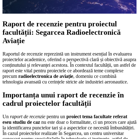
Raport de recenzie pentru proiectul
facultății: Segarcea Radioelectronică
Aviație
Raportul de recenzie reprezintă un instrument esențial în evaluarea
proiectelor academice, oferind o perspectivă clară și obiectivă asupra
conținutului și relevanței acestora. În contextul facultății, un astfel de
raport este vital pentru proiectele ce abordează teme complexe
precum
radioelectronica de aviație
, domeniu ce combină
tehnologia avansată cu cerințele stricte ale industriei aeronautice.
Importanța unui raport de recenzie în
cadrul proiectelor facultății
Un
raport de recenzie
pentru un
proiect tema facultate referat
eseu studiu de caz
nu este doar o formalitate, ci un proces care ajută
la identificarea punctelor tari și a aspectelor ce necesită îmbunătățiri.
În cazul proiectelor realizate în Segarcea, un centru universitar
cunoscut pentru specializările în tehnologie și inginerie, astfel de