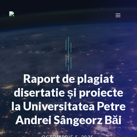
Sari
la
Meniu
conținut
Raport de plagiat
disertatie și proiecte
la Universitatea Petre
Andrei Sângeorz Băi