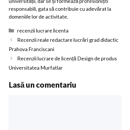
universității, dar se și formează profesioniști
responsabili, gata să contribuie cu adevărat la
domeniile lor de activitate.
Categorii
recenzii lucrare licenta
Recenzii reale redactare lucrări grad didactic
Prahova Franciscani
Recenzii lucrare de licență Design de produs
Universitatea Murfatlar
Lasă un comentariu
Comentariu