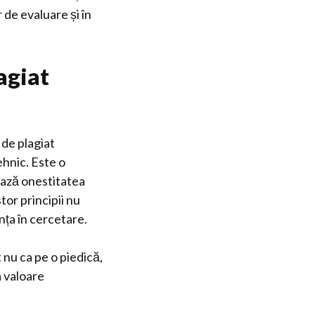
 de evaluare și în
agiat
 de plagiat
ehnic. Este o
ează onestitatea
tor principii nu
nța în cercetare.
 nu ca pe o piedică,
a valoare