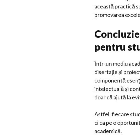
această practică sp
promovarea excele
Concluzie:
pentru st
Într-un mediu acad
disertație și proie
componentă esenția
intelectuală și con
doar că ajută la ev
Astfel, fiecare stu
ci ca pe o oportuni
academică.