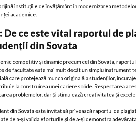
rijină instituțiile de învățământ în modernizarea metodelor
nței academice.
 De ce este vital raportul de pl
udenții din Sovata
emic competitiv și dinamic precum cel din Sovata, raportul
cte de facultate este mai mult decât un simplu instrument t
lă care protejează munca originală a studenților, încuraj
tribuie la construirea unei cariere solide. Respectarea aces
itarea problemelor, dar și stimulează creativitatea și excele
dent din Sovata este invitat să privească raportul de plagiat
tate de a-și valida eforturile și de a-și demonstra adevărat