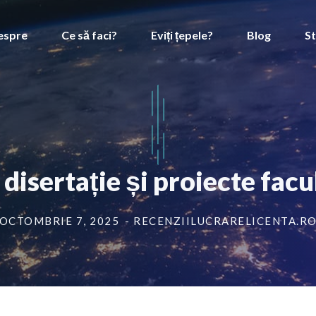
espre
Ce să faci?
Eviți țepele?
Blog
St
 disertație și proiecte fac
OCTOMBRIE 7, 2025
- RECENZIILUCRARELICENTA.R