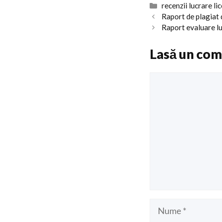
Categorii
recenzii lucrare li
Raport de plagiat
Raport evaluare lu
Lasă un com
Comentariu
Nume