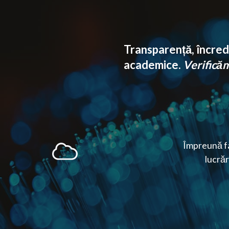
Transparență, încrede
academice.
Verificăm 
Împreună fa
lucrăr