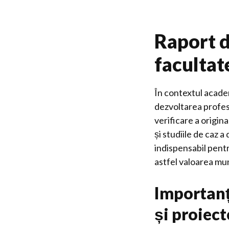
Raport d
facultat
În contextul academ
dezvoltarea profesi
verificare a origina
și studiile de caz 
indispensabil pentr
astfel valoarea mu
Importanța
și proiect