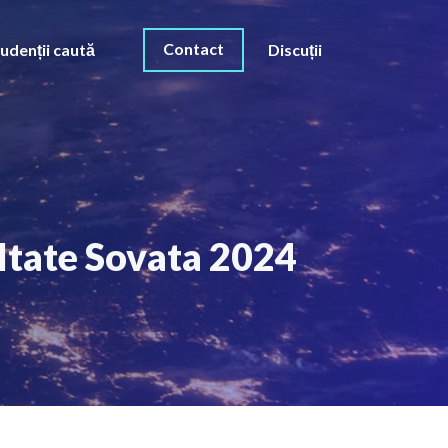
Contact
udenții caută
Discuții
ultate Sovata 2024
O