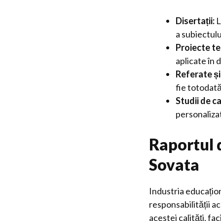
Disertații:
L
a subiectulu
Proiecte te
aplicate în 
Referate și
fie totodat
Studii de ca
personaliza
Raportul 
Sovata
Industria educațion
responsabilității a
acestei calități, fa