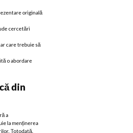
rezentare originală
lude cercetări
ar care trebuie să
ită o abordare
că din
ră a
buie la menținerea
rilor. Totodată,