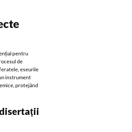
ecte
ențial pentru
procesul de
eferatele, eseurile
e un instrument
demice, protejând
disertații