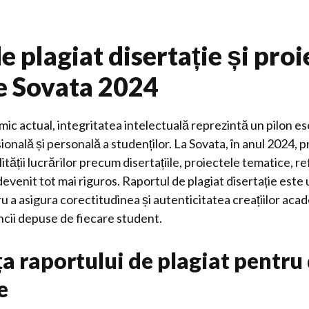
e plagiat disertație și proi
e Sovata 2024
ic actual, integritatea intelectuală reprezintă un pilon es
onală și personală a studenților. La Sovata, în anul 2024, 
lității lucrărilor precum disertațiile, proiectele tematice, r
a devenit tot mai riguros. Raportul de plagiat disertație est
u a asigura corectitudinea și autenticitatea creațiilor aca
ncii depuse de fiecare student.
 raportului de plagiat pentru 
e