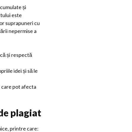
acumulate și
utului este
lor suprapuneri cu
zării nepermise a
ică și respectă
iile idei și să le
e care pot afecta
 de plagiat
ice, printre care: