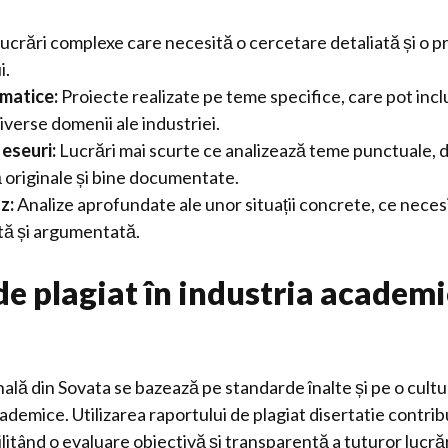
ucrări complexe care necesită o cercetare detaliată și o p
i.
matice:
Proiecte realizate pe teme specifice, care pot inc
diverse domenii ale industriei.
 eseuri:
Lucrări mai scurte ce analizează teme punctuale, d
ă originale și bine documentate.
z:
Analize aprofundate ale unor situații concrete, ce neces
tă și argumentată.
de plagiat în industria academi
ală din Sovata se bazează pe standarde înalte și pe o cultu
cademice. Utilizarea raportului de plagiat disertatie contri
cilitând o evaluare obiectivă și transparentă a tuturor lucră