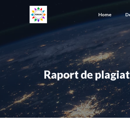
Sari
la
Home
D
conținut
Raport de plagiat