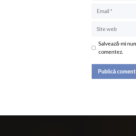
Email
Site
web
Salvează-mi nume
comentez.