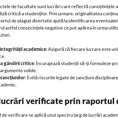
iectele de facultate sunt lucrări care reflectă cunoștințele 
iză critică a studenților. Prin urmare, originalitatea conțin
tul de plagiat disertatie ajută la identificarea eventuale
nd astfel consecințele negative ce pot apărea în urma utili
utori.
integrității academice:
Asigură că fiecare lucrare este un
ce.
 gândirii critice:
Încurajează studenții să-și formuleze propr
n argumente solide.
sancțiunilor:
Evită riscurile legate de sancțiuni disciplinar
cademic.
lucrări verificate prin raportul
 de verificare se aplică unui spectru larg de lucrări academ