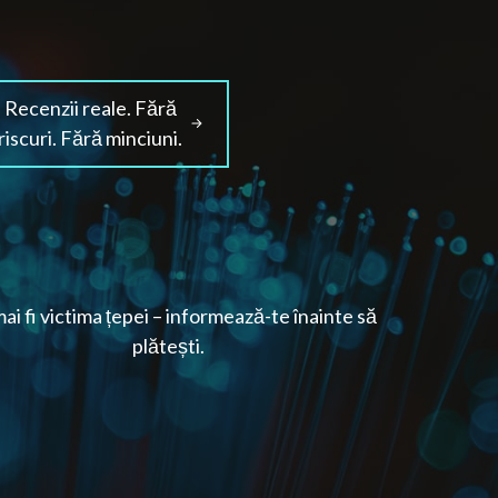
Recenzii reale. Fără
riscuri. Fără minciuni.
ai fi victima țepei – informează-te înainte să
plătești.