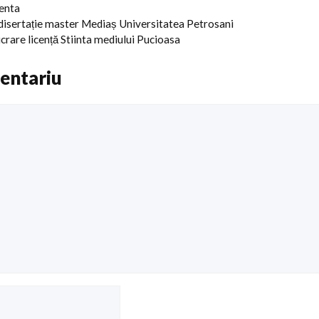
centa
 disertație master Mediaș Universitatea Petrosani
crare licență Stiinta mediului Pucioasa
entariu