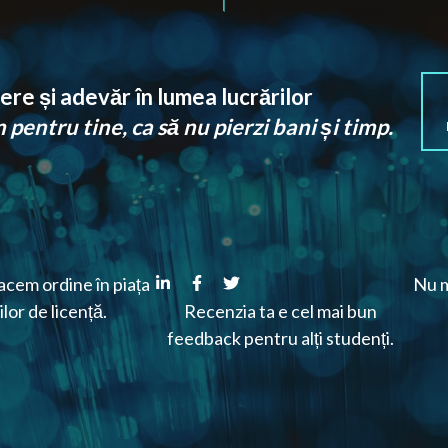
re și adevăr în lumea lucrărilor
pentru tine, ca să nu pierzi bani și timp.
cem ordine în piața
Nu m
ilor de licență.
Recenzia ta e cel mai bun
feedback pentru alți studenți.