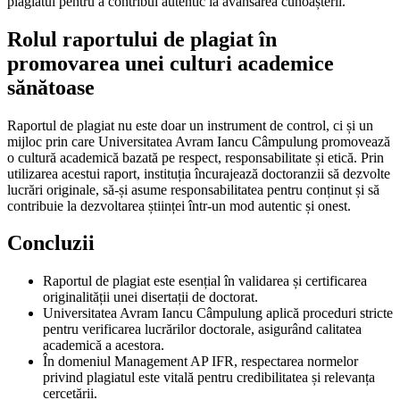
plagiatul pentru a contribui autentic la avansarea cunoașterii.
Rolul raportului de plagiat în
promovarea unei culturi academice
sănătoase
Raportul de plagiat nu este doar un instrument de control, ci și un
mijloc prin care Universitatea Avram Iancu Câmpulung promovează
o cultură academică bazată pe respect, responsabilitate și etică. Prin
utilizarea acestui raport, instituția încurajează doctoranzii să dezvolte
lucrări originale, să-și asume responsabilitatea pentru conținut și să
contribuie la dezvoltarea științei într-un mod autentic și onest.
Concluzii
Raportul de plagiat este esențial în validarea și certificarea
originalității unei disertații de doctorat.
Universitatea Avram Iancu Câmpulung aplică proceduri stricte
pentru verificarea lucrărilor doctorale, asigurând calitatea
academică a acestora.
În domeniul Management AP IFR, respectarea normelor
privind plagiatul este vitală pentru credibilitatea și relevanța
cercetării.