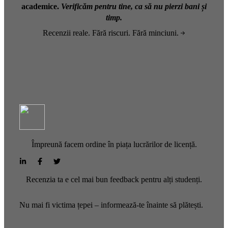
academice.
Verificăm pentru tine, ca să nu pierzi bani și
timp.
Recenzii reale. Fără riscuri. Fără minciuni.
Împreună facem ordine în piața lucrărilor de licență.
Recenzia ta e cel mai bun feedback pentru alți studenți.
Nu mai fi victima țepei – informează-te înainte să plătești.