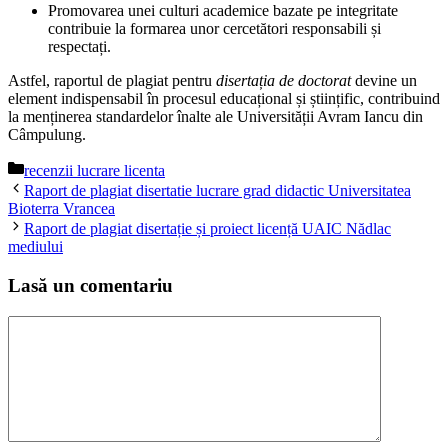
Promovarea unei culturi academice bazate pe integritate
contribuie la formarea unor cercetători responsabili și
respectați.
Astfel, raportul de plagiat pentru
disertația de doctorat
devine un
element indispensabil în procesul educațional și științific, contribuind
la menținerea standardelor înalte ale Universității Avram Iancu din
Câmpulung.
Categorii
recenzii lucrare licenta
Raport de plagiat disertatie lucrare grad didactic Universitatea
Bioterra Vrancea
Raport de plagiat disertație și proiect licență UAIC Nădlac
mediului
Lasă un comentariu
Comentariu