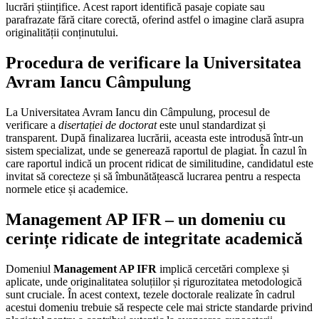
lucrări științifice. Acest raport identifică pasaje copiate sau
parafrazate fără citare corectă, oferind astfel o imagine clară asupra
originalității conținutului.
Procedura de verificare la Universitatea
Avram Iancu Câmpulung
La Universitatea Avram Iancu din Câmpulung, procesul de
verificare a
disertației de doctorat
este unul standardizat și
transparent. După finalizarea lucrării, aceasta este introdusă într-un
sistem specializat, unde se generează raportul de plagiat. În cazul în
care raportul indică un procent ridicat de similitudine, candidatul este
invitat să corecteze și să îmbunătățească lucrarea pentru a respecta
normele etice și academice.
Management AP IFR – un domeniu cu
cerințe ridicate de integritate academică
Domeniul
Management AP IFR
implică cercetări complexe și
aplicate, unde originalitatea soluțiilor și rigurozitatea metodologică
sunt cruciale. În acest context, tezele doctorale realizate în cadrul
acestui domeniu trebuie să respecte cele mai stricte standarde privind