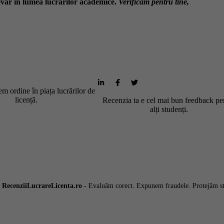
văr în lumea lucrărilor academice.
Verificăm pentru tine,
m ordine în piața lucrărilor de
licență.
Recenzia ta e cel mai bun feedback pe
alți studenți.
6
RecenziiLucrareLicenta.ro
- Evaluăm corect. Expunem fraudele. Protejăm st