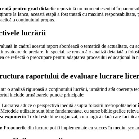
licență pentru grad didactic
reprezintă un moment esențial în parcursul
usținute la Ianca, această etapă a fost tratată cu maximă responsabilitate, ț
actică a conținutului propus.
ctivele lucrării
aluată în cadrul acestui raport abordează o tematică de actualitate, cu a
ovatoare de predare. În special, se remarcă o analiză detaliată a folosi
ceea ce reflectă o preocupare pentru adaptarea procesului educațional la
ructura raportului de evaluare lucrare lice
ntr-o analiză riguroasă a conținutului lucrării, urmărind atât coerența teor
ortul include următoarele puncte principale:
:
Lucrarea aduce o perspectivă inedită asupra folosirii metropolitanelor 
Metodele utilizate sunt bine fundamentate, cu surse bibliografice relevan
ea expunerii:
Textul este bine organizat, cu o logică clară care faciliteaz
ă:
Propunerile din lucrare pot fi implementate cu succes în mediul școlar