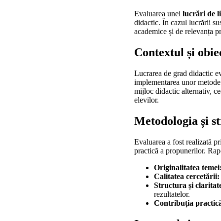
Evaluarea unei
lucrări de 
didactic. În cazul lucrării s
academice și de relevanța pr
Contextul și obie
Lucrarea de grad didactic ev
implementarea unor metode in
mijloc didactic alternativ, 
elevilor.
Metodologia și st
Evaluarea a fost realizată pri
practică a propunerilor. Rap
Originalitatea temei
Calitatea cercetării:
Structura și claritat
rezultatelor.
Contribuția practic