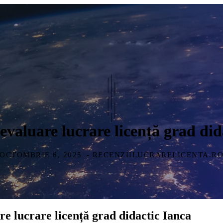
evaluare lucrare licență grad did
OCTOMBRIE 6, 2025
- RECENZIILUCRARELICENTA.R
re lucrare licență grad didactic Ianca