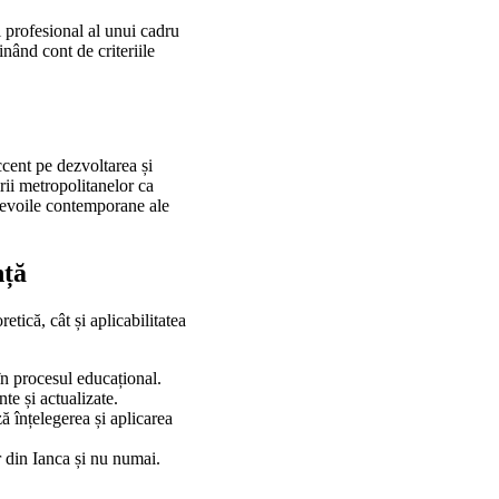
 profesional al unui cadru
inând cont de criteriile
ccent pe dezvoltarea și
rii metropolitanelor ca
 nevoile contemporane ale
nță
etică, cât și aplicabilitatea
în procesul educațional.
te și actualizate.
ă înțelegerea și aplicarea
 din Ianca și nu numai.