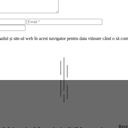
Email
Site
web
lul și site-ul web în acest navigator pentru data viitoare când o să co
Recen