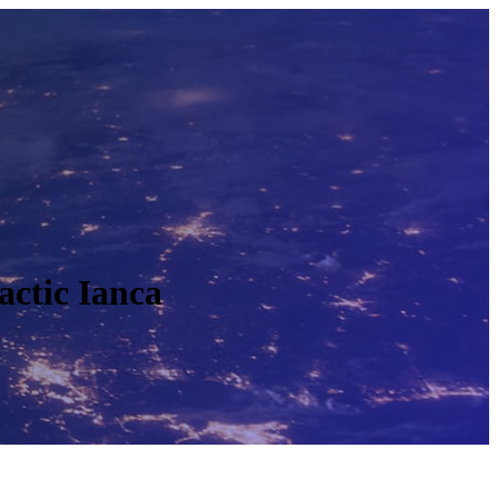
actic Ianca
O