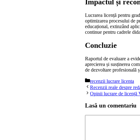
Impactul și reco
Lucrarea licență pentru grad 
optimizarea procesului de pr
educațional, extinzând aplic
continue pentru cadrele didac
Concluzie
Raportul de evaluare a evide
aprecierea și susținerea com
de dezvoltare profesională și
Categorii
recenzii lucrare licenta
Recenzii reale despre red
Opinii lucrare de licență 
Lasă un comentariu
Comentariu