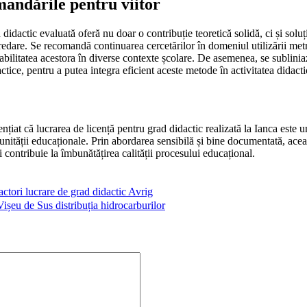
mandările pentru viitor
didactic evaluată oferă nu doar o contribuție teoretică solidă, ci și soluț
edare. Se recomandă continuarea cercetărilor în domeniul utilizării met
abilitatea acestora în diverse contexte școlare. De asemenea, se sublini
tice, pentru a putea integra eficient aceste metode în activitatea didacti
nțiat că lucrarea de licență pentru grad didactic realizată la Ianca este 
unității educaționale. Prin abordarea sensibilă și bine documentată, ace
 contribuie la îmbunătățirea calității procesului educațional.
actori lucrare de grad didactic Avrig
Vișeu de Sus distribuția hidrocarburilor