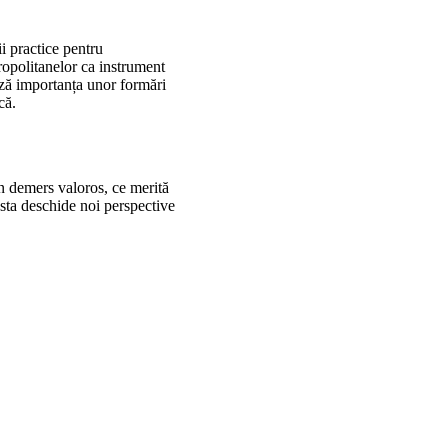
ii practice pentru
ropolitanelor ca instrument
ază importanța unor formări
că.
un demers valoros, ce merită
asta deschide noi perspective