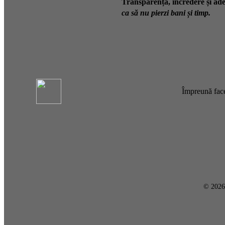
Transparență, încredere și ade
ca să nu pierzi bani și timp.
Împreună face
© 202