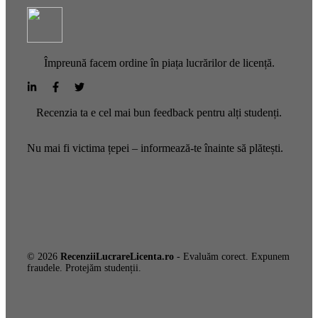
Împreună facem ordine în piața lucrărilor de licență.
Recenzia ta e cel mai bun feedback pentru alți studenți.
Nu mai fi victima țepei – informează-te înainte să plătești.
© 2026
RecenziiLucrareLicenta.ro
- Evaluăm corect. Expunem
fraudele. Protejăm studenții.