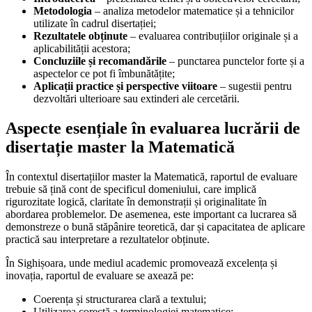
Metodologia
– analiza metodelor matematice și a tehnicilor
utilizate în cadrul disertației;
Rezultatele obținute
– evaluarea contribuțiilor originale și a
aplicabilității acestora;
Concluziile și recomandările
– punctarea punctelor forte și a
aspectelor ce pot fi îmbunătățite;
Aplicații practice și perspective viitoare
– sugestii pentru
dezvoltări ulterioare sau extinderi ale cercetării.
Aspecte esențiale în evaluarea lucrării de
disertație master la Matematică
În contextul disertațiilor master la Matematică, raportul de evaluare
trebuie să țină cont de specificul domeniului, care implică
rigurozitate logică, claritate în demonstrații și originalitate în
abordarea problemelor. De asemenea, este important ca lucrarea să
demonstreze o bună stăpânire teoretică, dar și capacitatea de aplicare
practică sau interpretare a rezultatelor obținute.
În Sighișoara, unde mediul academic promovează excelența și
inovația, raportul de evaluare se axează pe:
Coerența și structurarea clară a textului;
Utilizarea corectă a terminologiei matematice;