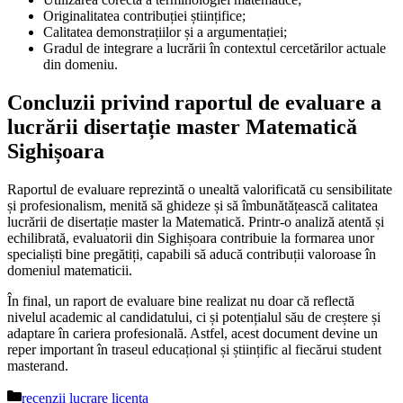
Originalitatea contribuției științifice;
Calitatea demonstrațiilor și a argumentației;
Gradul de integrare a lucrării în contextul cercetărilor actuale
din domeniu.
Concluzii privind raportul de evaluare a
lucrării disertație master Matematică
Sighișoara
Raportul de evaluare reprezintă o unealtă valorificată cu sensibilitate
și profesionalism, menită să ghideze și să îmbunătățească calitatea
lucrării de disertație master la Matematică. Printr-o analiză atentă și
echilibrată, evaluatorii din Sighișoara contribuie la formarea unor
specialiști bine pregătiți, capabili să aducă contribuții valoroase în
domeniul matematicii.
În final, un raport de evaluare bine realizat nu doar că reflectă
nivelul academic al candidatului, ci și potențialul său de creștere și
adaptare în cariera profesională. Astfel, acest document devine un
reper important în traseul educațional și științific al fiecărui student
masterand.
Categorii
recenzii lucrare licenta