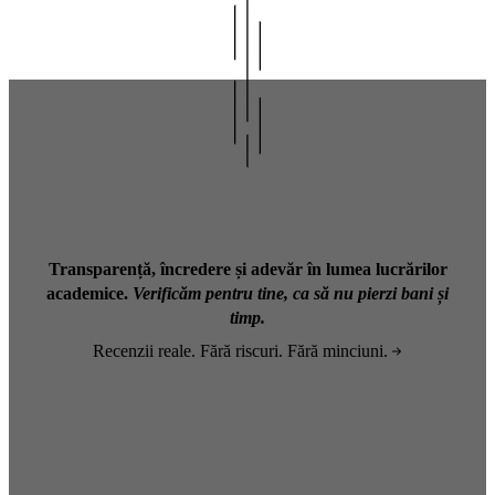
Transparență, încredere și adevăr în lumea lucrărilor
academice.
Verificăm pentru tine, ca să nu pierzi bani și
timp.
Recenzii reale. Fără riscuri. Fără minciuni.