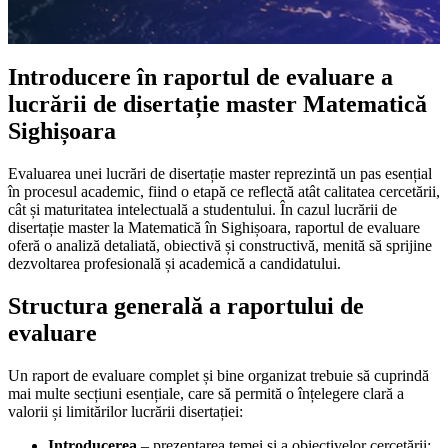
Introducere în raportul de evaluare a
lucrării de disertație master Matematică
Sighișoara
Evaluarea unei lucrări de disertație master reprezintă un pas esențial
în procesul academic, fiind o etapă ce reflectă atât calitatea cercetării,
cât și maturitatea intelectuală a studentului. În cazul lucrării de
disertație master la Matematică în Sighișoara, raportul de evaluare
oferă o analiză detaliată, obiectivă și constructivă, menită să sprijine
dezvoltarea profesională și academică a candidatului.
Structura generală a raportului de
evaluare
Un raport de evaluare complet și bine organizat trebuie să cuprindă
mai multe secțiuni esențiale, care să permită o înțelegere clară a
valorii și limitărilor lucrării disertației:
Introducerea
– prezentarea temei și a obiectivelor cercetării;