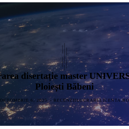
lucrarea disertație master UN
Ploiești Băbeni
OCTOMBRIE 6, 2025
- RECENZIILUCRARELICENTA.R