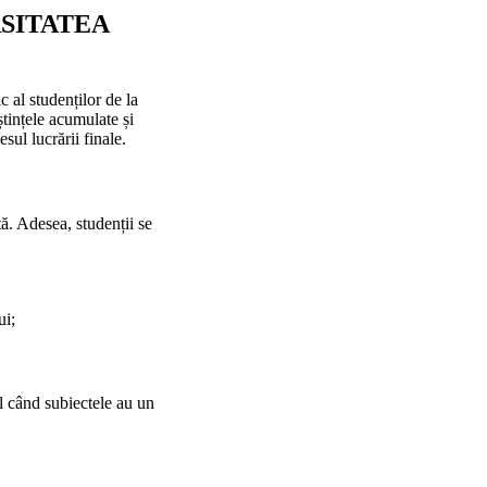
ERSITATEA
 al studenților de la
ștințele acumulate și
sul lucrării finale.
tă. Adesea, studenții se
ui;
al când subiectele au un