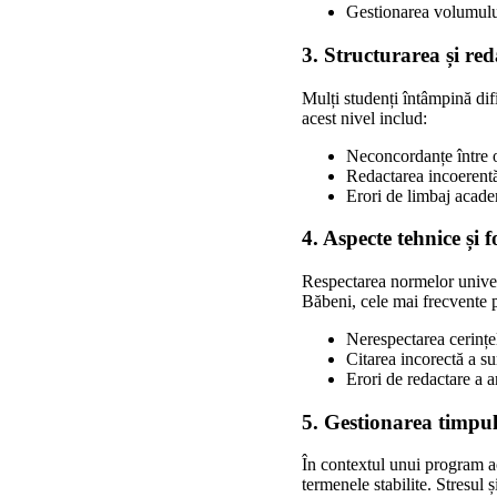
Gestionarea volumului 
3. Structurarea și red
Mulți studenți întâmpină difi
acest nivel includ:
Neconcordanțe între o
Redactarea incoerentă,
Erori de limbaj academ
4. Aspecte tehnice și 
Respectarea normelor universi
Băbeni, cele mai frecvente 
Nerespectarea cerințel
Citarea incorectă a sur
Erori de redactare a a
5. Gestionarea timpulu
În contextul unui program aca
termenele stabilite. Stresul ș