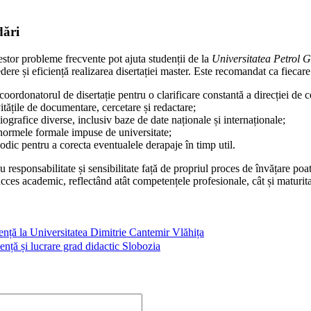
dări
cestor probleme frecvente pot ajuta studenții de la
Universitatea Petrol G
ere și eficiență realizarea disertației master. Este recomandat ca fiecare
oordonatorul de disertație pentru o clarificare constantă a direcției de c
vitățile de documentare, cercetare și redactare;
ografice diverse, inclusiv baze de date naționale și internaționale;
 normele formale impuse de universitate;
odic pentru a corecta eventualele derapaje în timp util.
 responsabilitate și sensibilitate față de propriul proces de învățare poa
ucces academic, reflectând atât competențele profesionale, cât și maturita
cență la Universitatea Dimitrie Cantemir Vlăhița
cență și lucrare grad didactic Slobozia