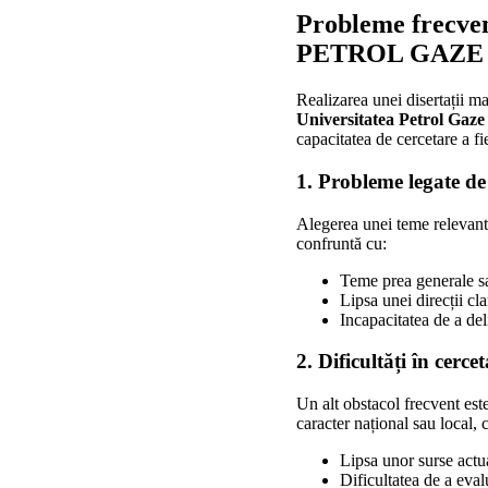
Probleme frecve
PETROL GAZE Pl
Realizarea unei disertații ma
Universitatea Petrol Gaze P
capacitatea de cercetare a fie
1. Probleme legate de
Alegerea unei teme relevante 
confruntă cu:
Teme prea generale sau
Lipsa unei direcții cl
Incapacitatea de a del
2. Dificultăți în cerc
Un alt obstacol frecvent este
caracter național sau local,
Lipsa unor surse actu
Dificultatea de a evalu