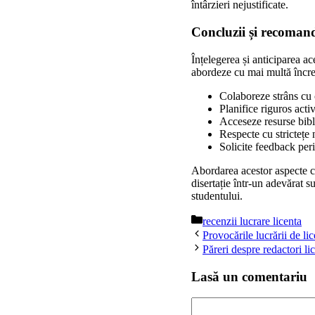
întârzieri nejustificate.
Concluzii și recoman
Înțelegerea și anticiparea a
abordeze cu mai multă încred
Colaboreze strâns cu c
Planifice riguros acti
Acceseze resurse bibli
Respecte cu strictețe
Solicite feedback peri
Abordarea acestor aspecte cu
disertație într-un adevărat s
studentului.
Categorii
recenzii lucrare licenta
Provocările lucrării de li
Păreri despre redactori li
Lasă un comentariu
Comentariu