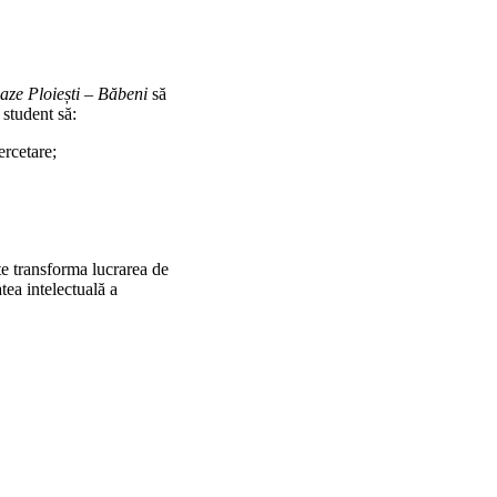
aze Ploiești – Băbeni
să
 student să:
ercetare;
te transforma lucrarea de
tea intelectuală a