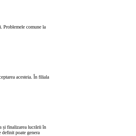
ției. Problemele comune la
ptarea acesteia. În filiala
și finalizarea lucrării în
ne definit poate genera