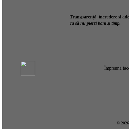
Transparență, încredere și ade
ca să nu pierzi bani și timp.
Împreună face
© 202