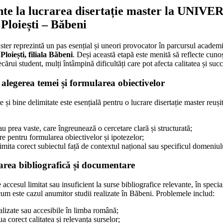
nte la lucrarea disertație master la UNIV
oiești – Băbeni
ster reprezintă un pas esențial și uneori provocator în parcursul academic
loiești, filiala Băbeni
. Deși această etapă este menită să reflecte cuno
cărui student, mulți întâmpină dificultăți care pot afecta calitatea și succe
 alegerea temei și formularea obiectivelor
și bine delimitate este esențială pentru o lucrare disertație master reuși
 prea vaste, care îngreunează o cercetare clară și structurată;
are pentru formularea obiectivelor și ipotezelor;
imita corect subiectul față de contextul național sau specificul domeniul
etarea bibliografică și documentare
 accesul limitat sau insuficient la surse bibliografice relevante, în speci
 cum este cazul anumitor studii realizate în Băbeni. Problemele includ:
alizate sau accesibile în limba română;
a corect calitatea și relevanța surselor;