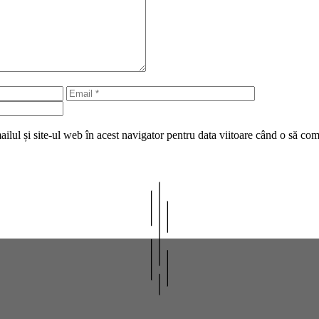
Email
Site
web
lul și site-ul web în acest navigator pentru data viitoare când o să co