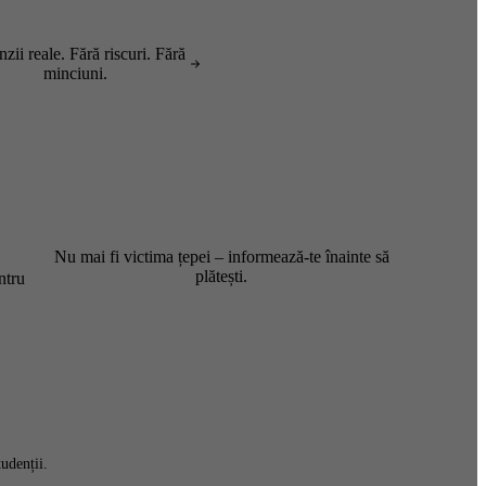
zii reale. Fără riscuri. Fără
minciuni.
Nu mai fi victima țepei – informează-te înainte să
plătești.
ntru
udenții.