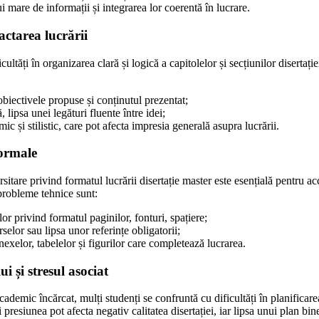
mare de informații și integrarea lor coerentă în lucrare.
actarea lucrării
cultăți în organizarea clară și logică a capitolelor și secțiunilor diserta
biectivele propuse și conținutul prezentat;
 lipsa unei legături fluente între idei;
ic și stilistic, care pot afecta impresia generală asupra lucrării.
formale
tare privind formatul lucrării disertație master este esențială pentru acce
probleme tehnice sunt:
or privind formatul paginilor, fonturi, spațiere;
selor sau lipsa unor referințe obligatorii;
nexelor, tabelelor și figurilor care completează lucrarea.
i și stresul asociat
demic încărcat, mulți studenți se confruntă cu dificultăți în planificarea 
i presiunea pot afecta negativ calitatea disertației, iar lipsa unui plan bi