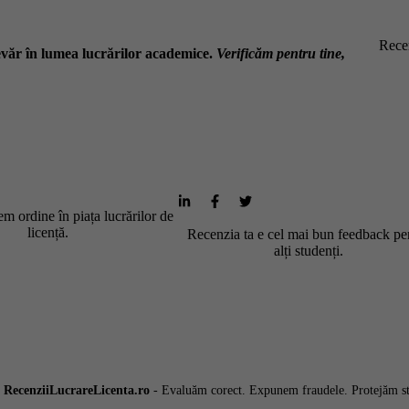
Recen
văr în lumea lucrărilor academice.
Verificăm pentru tine,
m ordine în piața lucrărilor de
licență.
Recenzia ta e cel mai bun feedback pe
alți studenți.
6
RecenziiLucrareLicenta.ro
- Evaluăm corect. Expunem fraudele. Protejăm st