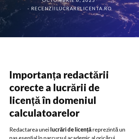
OCTOMBRIE 6, 2025
- RECENZIILUCRARELICENTA.RO
Importanța redactării
corecte a lucrării de
licență în domeniul
calculatoarelor
Redactarea unei
lucrări de licență
reprezintă un
pas esențial în parcursul academic al oricărui