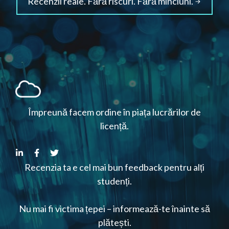
Recenzii reale. Fără riscuri. Fără minciuni.
Împreună facem ordine în piața lucrărilor de
licență.
Recenzia ta e cel mai bun feedback pentru alți
studenți.
Nu mai fi victima țepei – informează-te înainte să
plătești.