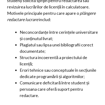
studenți solicită sprijin pentru redactarea sau
revizuirea lucrărilor de licență în calculatoare.
Motivele principale pentru care apare o
plângere
redactare lucrare
includ:
Neconcordanțe între cerințele universitare
și conținutul livrat;
Plagiatul sau lipsa unei bibliografii corect
documentate;
Structura incoerentă a proiectului de
licență;
Erori tehnice sau conceptuale în secțiunile
dedicate programării și algoritmilor;
Comunicare deficitară între student și
persoana care oferă suport pentru
redactare.