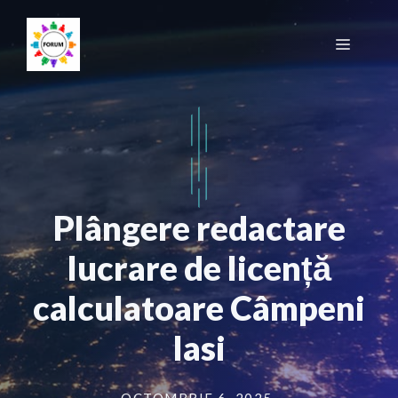
Sari
la
Meniu
conținut
Plângere redactare
lucrare de licență
calculatoare Câmpeni
Iasi