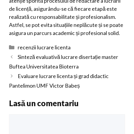
atenție sporită procesului de redactare a lucrării
de licență, asigurându-se că fiecare etapă este
realizată cu responsabilitate și profesionalism.
Astfel, se pot evita situațiile neplăcute și se poate
asigura un parcurs academic și profesional solid.
Categorii
recenzii lucrare licenta
Sinteză evaluativă lucrare disertație master
Buftea Universitatea Bioterra
Evaluare lucrare licenta și grad didactic
Pantelimon UMF Victor Babeș
Lasă un comentariu
Comentariu