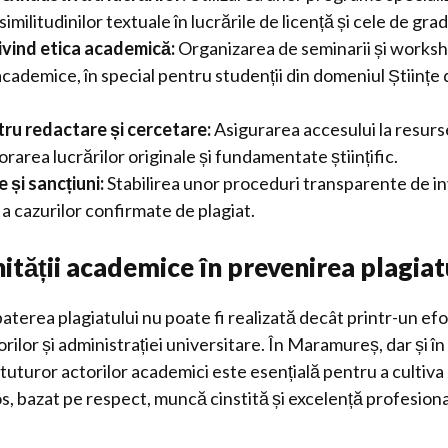
imilitudinilor textuale în lucrările de licență și cele de grad
ivind etica academică:
Organizarea de seminarii și worksh
 academice, în special pentru studenții din domeniul Științe
ru redactare și cercetare:
Asigurarea accesului la resurse
rarea lucrărilor originale și fundamentate științific.
e și sancțiuni:
Stabilirea unor proceduri transparente de in
a cazurilor confirmate de plagiat.
tății academice în prevenirea plagiat
terea plagiatului nu poate fi realizată decât printr-un ef
rilor și administrației universitare. În Maramureș, dar și în r
 tuturor actorilor academici este esențială pentru a cultiv
s, bazat pe respect, muncă cinstită și excelență profesiona