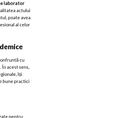
de laborator
calitatea actului
iatul, poate avea
esional al celor
ademice
 confruntă cu
 În acest sens,
gionale, își
e bune practici
zate pentru