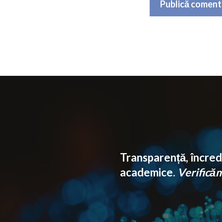
Transparență, încrede
academice.
Verificăm 