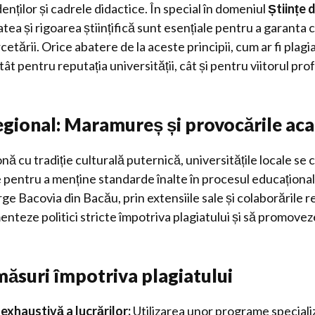
enților și cadrele didactice. În special în domeniul
Științe 
tatea și rigoarea științifică sunt esențiale pentru a garanta 
cetării. Orice abatere de la aceste principii, cum ar fi plag
t pentru reputația universității, cât și pentru viitorul prof
egional: Maramureș și provocările ac
ă cu tradiție culturală puternică, universitățile locale se
pentru a menține standarde înalte în procesul educațional.
e Bacovia din Bacău, prin extensiile sale și colaborările re
teze politici stricte împotriva plagiatului și să promovez
 măsuri împotriva plagiatului
 exhaustivă a lucrărilor:
Utilizarea unor programe speciali