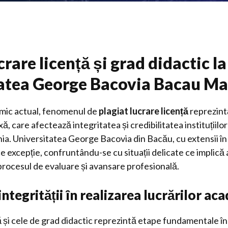
crare licență și grad didactic la
tatea George Bacovia Bacau M
mic actual, fenomenul de
plagiat lucrare licență
reprezint
xă, care afectează integritatea și credibilitatea instituțiil
ia. Universitatea George Bacovia din Bacău, cu extensii î
excepție, confruntându-se cu situații delicate ce implică a
procesul de evaluare și avansare profesională.
ntegrității în realizarea lucrărilor ac
ță și cele de grad didactic reprezintă etape fundamentale î