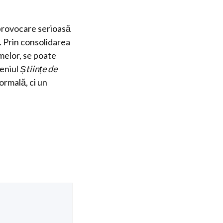
provocare serioasă
 Prin consolidarea
melor, se poate
meniul
Științe de
ormală, ci un