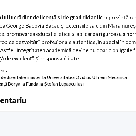
tul lucrărilor de licență și de grad didactic
reprezintă o 
ea George Bacovia Bacau și extensiile sale din Maramureș.
ce, promovarea educației etice și aplicarea riguroasă a nor
opice dezvoltării profesionale autentice, în special în do
. Astfel, integritatea academică devine nu doar o obligație f
ă de excelență și responsabilitate.
centa
a de disertație master la Universitatea Ovidius Ulmeni Mecanica
cență Borșa la Fundația Ștefan Lupașcu Iasi
entariu