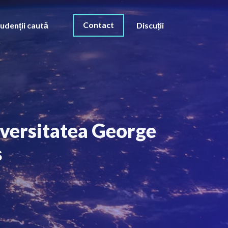
Contact
udenții caută
Discuții
niversitatea George
ș
O