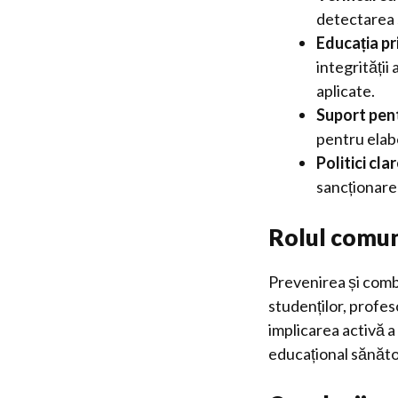
detectarea s
Educația pr
integrității
aplicate.
Suport pent
pentru elabo
Politici clar
sancționare 
Rolul comuni
Prevenirea și comba
studenților, profeso
implicarea activă a
educațional sănăto