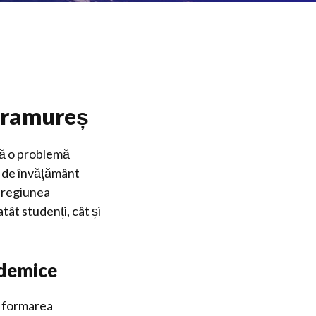
aramureș
ă o problemă
or de învățământ
n regiunea
tât studenți, cât și
ademice
n formarea