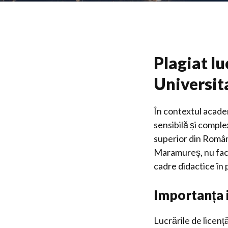
Plagiat lu
Universi
În contextul acade
sensibilă și comple
superior din Român
Maramureș, nu face 
cadre didactice în 
Importanța i
Lucrările de licen