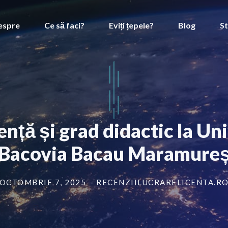
espre
Ce să faci?
Eviți țepele?
Blog
St
cență și grad didactic la U
Bacovia Bacau Maramure
OCTOMBRIE 7, 2025
- RECENZIILUCRARELICENTA.R