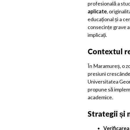
profesională a stud
aplicate
, originali
educațional și a cer
consecințe grave atâ
implicați.
Contextul r
În Maramureș, o zon
presiuni crescânde 
Universitatea Georg
propune să implemen
academice.
Strategii și
Verificarea