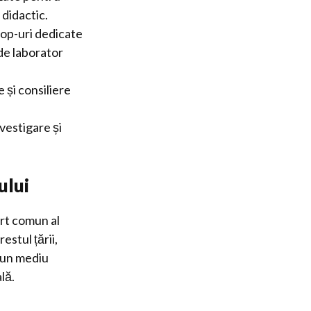
 didactic.
op-uri dedicate
 de laborator
 și consiliere
vestigare și
ului
ort comun al
estul țării,
a un mediu
lă.