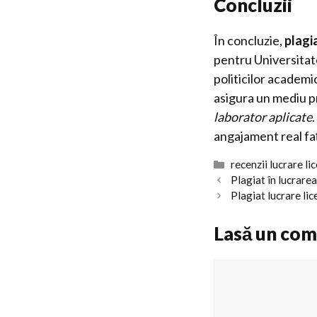
Concluzii
În concluzie,
plagia
pentru Universitat
politicilor academi
asigura un mediu pr
laborator aplicate
angajament real faț
Categorii
recenzii lucrare li
Plagiat în lucrare
Plagiat lucrare li
Lasă un com
Comentariu