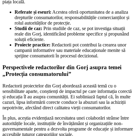
piața locală.
Referate și eseuri:
Acestea oferă oportunitatea de a analiza
drepturile consumatorilor, responsabilitățile comercianților și
rolul autorităților de protecție.
Studii de caz:
Prin studiile de caz, se pot investiga situații
reale din Gorj, identificând probleme specifice și propunând
soluții eficiente.
Proiecte practice:
Redactorii pot contribui la crearea unor
campanii informative sau materiale educaționale menite să
sprijine consumatorii în procesul decizional.
Perspectivele redactorilor din Gorj asupra temei
„Protecția consumatorului”
Redactorii proiectelor din Gorj abordează această temă cu o
sensibilitate aparte, conștienți de impactul pe care informația corectă
și educația îl au asupra comunității. Ei subliniază faptul că, în multe
cazuri, lipsa informării corecte conduce la abuzuri sau la achiziții
nepotrivite, afectând direct calitatea vieții consumatorilor.
În plus, aceștia evidențiază necesitatea unei colaborări strânse între
autoritățile locale, instituțiile de învățământ și organizațiile non-
guvernamentale pentru a dezvolta programe de educație și informare
accesibile tuturor categoriilor sociale.