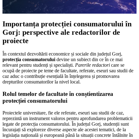
Importanța protecției consumatorului în
Gorj: perspective ale redactorilor de
proiecte
În contextul dezvoltării economice și sociale din județul Gorj,
protecția consumatorului
devine un subiect din ce în ce mai
relevant pentru studenți și specialiști.
Parerile redactori
care se
ocupă de proiecte pe teme de facultate, referate, eseuri sau studii de
caz aduc o contribuție esențială în înțelegerea și promovarea
drepturilor consumatorilor la nivel local.
Rolul temelor de facultate în conștientizarea
protecției consumatorului
Proiectele universitare, fie ele referate, eseuri sau studii de caz,
reprezintă un instrument valoros pentru aprofundarea problematicii
legate de protecția consumatorului. În județul Gorj, studenții sunt
încurajați să exploreze diverse aspecte ale acestei tematici, de la
legislația națională și europeană până la situații concrete întâlnite în