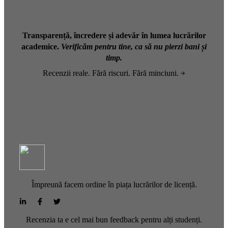
Transparență, încredere și adevăr în lumea lucrărilor
academice.
Verificăm pentru tine, ca să nu pierzi bani și
timp.
Recenzii reale. Fără riscuri. Fără minciuni.
Împreună facem ordine în piața lucrărilor de licență.
Recenzia ta e cel mai bun feedback pentru alți studenți.