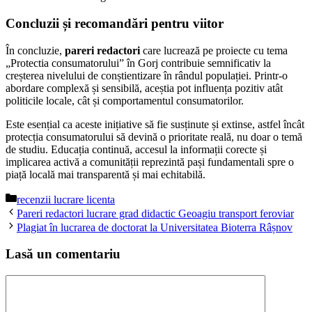
Concluzii și recomandări pentru viitor
În concluzie,
pareri redactori
care lucrează pe proiecte cu tema
„Protectia consumatorului” în Gorj contribuie semnificativ la
creșterea nivelului de conștientizare în rândul populației. Printr-o
abordare complexă și sensibilă, aceștia pot influența pozitiv atât
politicile locale, cât și comportamentul consumatorilor.
Este esențial ca aceste inițiative să fie susținute și extinse, astfel încât
protecția consumatorului să devină o prioritate reală, nu doar o temă
de studiu. Educația continuă, accesul la informații corecte și
implicarea activă a comunității reprezintă pași fundamentali spre o
piață locală mai transparentă și mai echitabilă.
Categorii
recenzii lucrare licenta
Pareri redactori lucrare grad didactic Geoagiu transport feroviar
Plagiat în lucrarea de doctorat la Universitatea Bioterra Râșnov
Lasă un comentariu
Comentariu