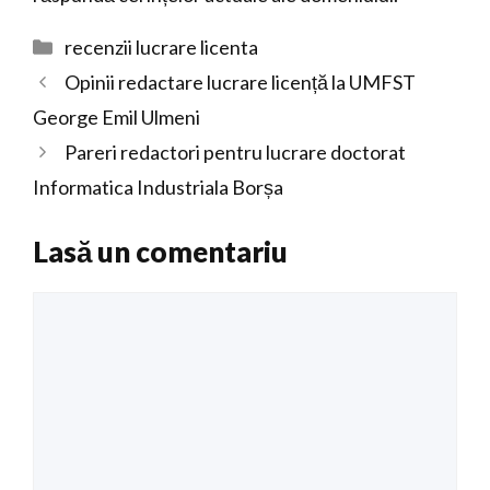
Categorii
recenzii lucrare licenta
Opinii redactare lucrare licență la UMFST
George Emil Ulmeni
Pareri redactori pentru lucrare doctorat
Informatica Industriala Borșa
Lasă un comentariu
Comentariu