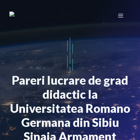
Sari
la
Meniu
conținut
Pareri lucrare de grad
didactic la
Universitatea Romano
Germana din Sibiu
Sinaia Armament