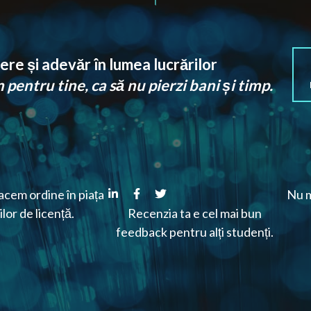
re și adevăr în lumea lucrărilor
pentru tine, ca să nu pierzi bani și timp.
cem ordine în piața
Nu m
ilor de licență.
Recenzia ta e cel mai bun
feedback pentru alți studenți.