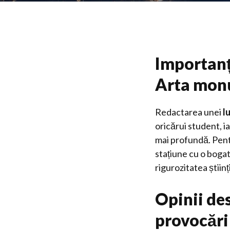
Importanța
Arta monu
Redactarea unei
l
oricărui student, ia
mai profundă. Pentr
stațiune cu o bogat
rigurozitatea științ
Opinii des
provocări