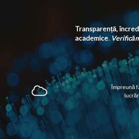
Transparență, încrede
academice.
Verificăm 
Împreună fa
lucrăr