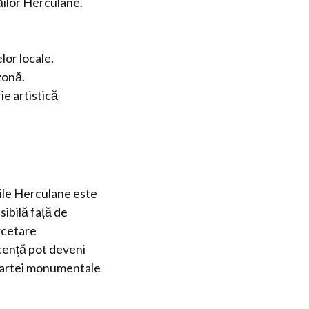
ăilor Herculane.
lor locale.
zonă.
ie artistică
ile Herculane este
sibilă față de
rcetare
icență pot deveni
ea artei monumentale