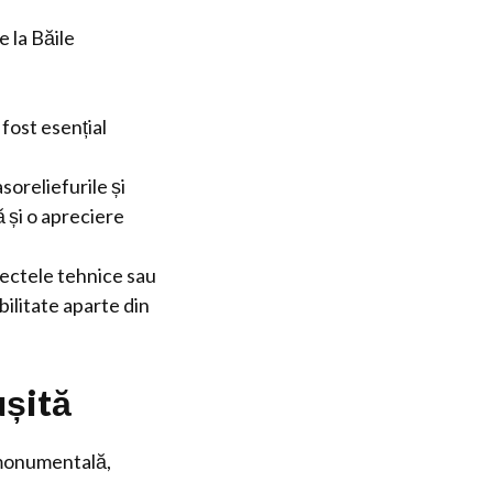
 la Băile
 fost esențial
soreliefurile și
 și o apreciere
ectele tehnice sau
ibilitate aparte din
ușită
a monumentală,