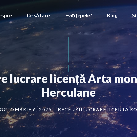
espre
Ce să faci?
Eviți țepele?
Blog
St
re lucrare licență Arta mo
Herculane
OCTOMBRIE 6, 2025
- RECENZIILUCRARELICENTA.R