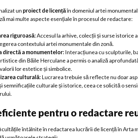
inalizat un
proiect de licență
în domeniul artei monumentale
ză mai multe aspecte esențiale în procesul de redactare:
ea riguroasă:
Accesul la arhive, colecții și surse istorice a
legerea contextului artei monumentale din zonă.
 directă a monumentelor:
Interacțiunea cu sculpturile, ba
rtistice din Băile Herculane a permis o analiză aprofundată
valorii lor estetice și simbolice.
zarea culturală:
Lucrarea trebuie să reflecte nu doar asp
i și semnificațiile culturale și istorice, ceea ce solicită o sens
ului.
eficiente pentru o redactare re
icultățile întâlnite în redactarea lucrării de licență în Art
ă următoarele strategii: