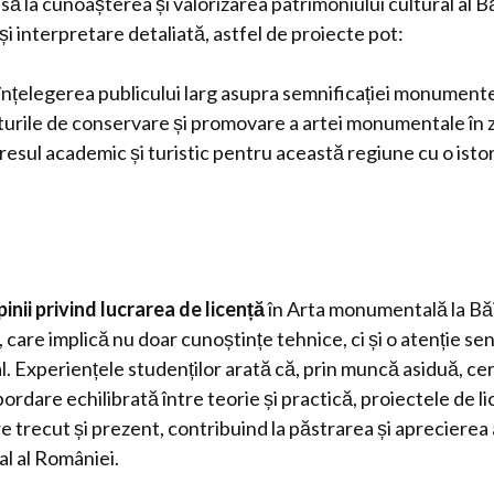
să la cunoașterea și valorizarea patrimoniului cultural al B
 și interpretare detaliată, astfel de proiecte pot:
înțelegerea publicului larg asupra semnificației monumente
orturile de conservare și promovare a artei monumentale în 
resul academic și turistic pentru această regiune cu o istor
pinii privind lucrarea de licență
în Arta monumentală la Bă
care implică nu doar cunoștințe tehnice, ci și o atenție sen
l. Experiențele studenților arată că, prin muncă asiduă, ce
ordare echilibrată între teorie și practică, proiectele de l
tre trecut și prezent, contribuind la păstrarea și aprecier
al al României.