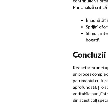
contribuție valoroa
Prin analiză critică
Îmbunătăți 
Sprijini ef
Stimula inte
bogată.
Concluzii
Redactarea unei
o
un proces complex, 
patrimoniul cultura
aprofundată și o ab
veritabile punți în
din acest colț speci