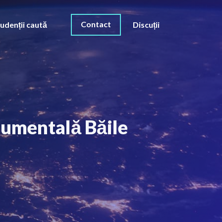
Contact
udenții caută
Discuții
numentală Băile
O