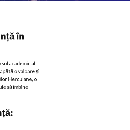
nță în
rsul academic al
capătă o valoare și
ilor Herculane, o
buie să îmbine
nță: