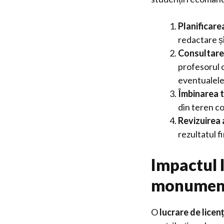
Planificare
redactare și
Consultare
profesorul c
eventualele
Îmbinarea t
din teren co
Revizuirea 
rezultatul fi
Impactul l
monumenta
O
lucrare de licen