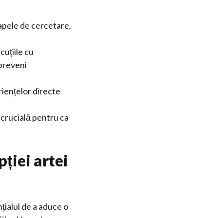
tapele de cercetare,
cuțiile cu
 preveni
riențelor directe
 crucială pentru ca
ției artei
ialul de a aduce o