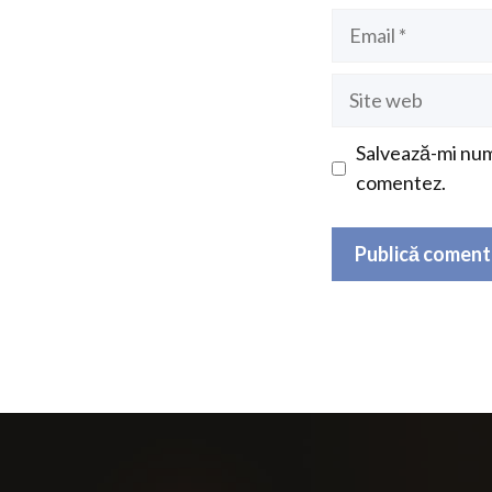
Email
Site
web
Salvează-mi nume
comentez.