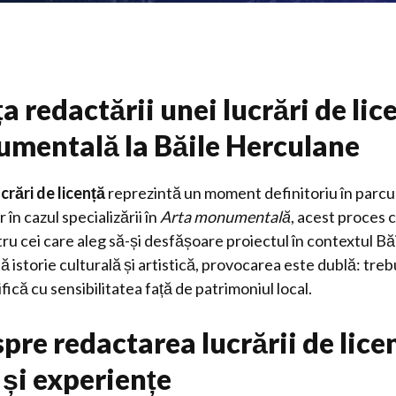
 redactării unei lucrări de lice
mentală la Băile Herculane
ucrări de licență
reprezintă un moment definitoriu în parcu
r în cazul specializării în
Arta monumentală
, acest proces 
u cei care aleg să-și desfășoare proiectul în contextul Bă
ă istorie culturală și artistică, provocarea este dublă: tre
ifică cu sensibilitatea față de patrimoniul local.
pre redactarea lucrării de lice
 și experiențe