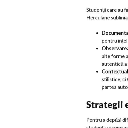
Studenții care au f
Herculane sublinia
Documentar
pentru înțe
Observarea
alte forme a
autentică a 
Contextuali
stilistice, c
partea autor
Strategii 
Pentru a depăși dif
studenții recomand