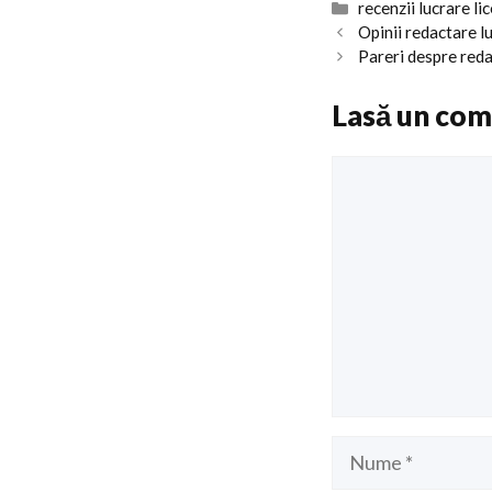
Categorii
recenzii lucrare li
Opinii redactare l
Pareri despre reda
Lasă un com
Comentariu
Nume