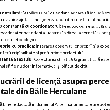
a detaliată:
Stabilirea unui calendar clar care să includă e
 revizuire ajută la menținerea unui ritm constant al muncii.
a constantă cu coordonatorul:
Feedback-ul regulat și dis
oordonator pot orienta lucrarea în direcția corectă și pot
 erori metodologice.
eoriei cu practica:
Inserarea observațiilor proprii și a expe
nferă originalitate și profunzime proiectului.
atentă a textului:
Corectarea stilistică și gramaticală este
nal să fie nu doar informativ, ci și plăcut de citit.
ucrării de licență asupra percep
le din Băile Herculane
ță
bine redactată în domeniul Artei monumentale are potenț