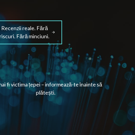
Recenzii reale. Fără
riscuri. Fără minciuni.
ai fi victima țepei – informează-te înainte să
plătești.