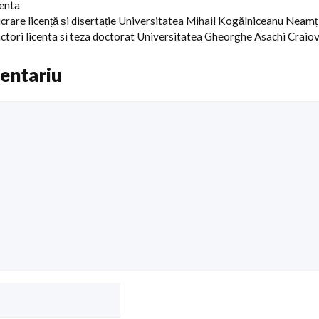
centa
ucrare licență și disertație Universitatea Mihail Kogălniceanu Neamț
ctori licenta si teza doctorat Universitatea Gheorghe Asachi Craio
entariu