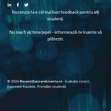
Recenzia ta e cel mai bun feedback pentru alți
studenți.
Nu mai fi victima țepei – informează-te înainte să
plătești.
© 2026
RecenziiLucrareLicenta.ro
- Evaluăm corect.
Expunem fraudele. Protejăm studenții.