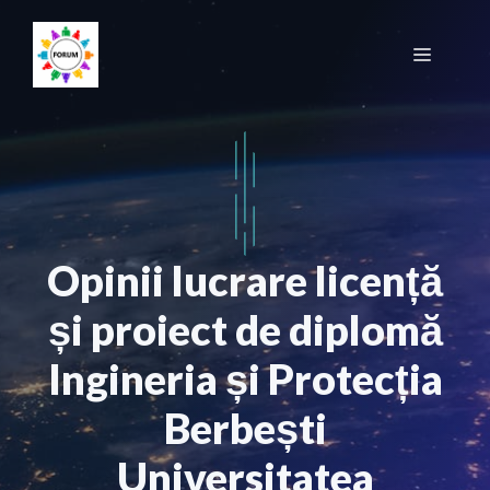
Sari
la
Meniu
conținut
Opinii lucrare licență
și proiect de diplomă
Ingineria și Protecția
Berbești
Universitatea