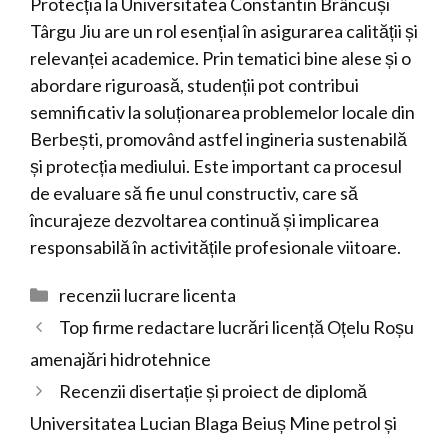
Protecția la Universitatea Constantin Brâncuși
Târgu Jiu are un rol esențial în asigurarea calității și
relevanței academice. Prin tematici bine alese și o
abordare riguroasă, studenții pot contribui
semnificativ la soluționarea problemelor locale din
Berbești, promovând astfel ingineria sustenabilă
și protecția mediului. Este important ca procesul
de evaluare să fie unul constructiv, care să
încurajeze dezvoltarea continuă și implicarea
responsabilă în activitățile profesionale viitoare.
Categorii
recenzii lucrare licenta
Top firme redactare lucrări licență Oțelu Roșu
amenajări hidrotehnice
Recenzii disertație și proiect de diplomă
Universitatea Lucian Blaga Beiuș Mine petrol și