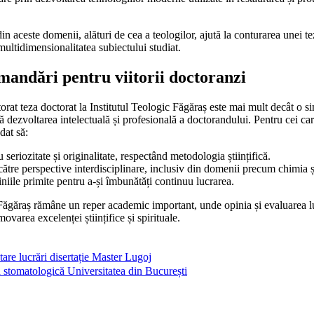
 din aceste domenii, alături de cea a teologilor, ajută la conturarea unei t
multidimensionalitatea subiectului studiat.
mandări pentru viitorii doctoranzi
orat teza doctorat la Institutul Teologic Făgăraș este mai mult decât o s
 dezvoltarea intelectuală și profesională a doctorandului. Pentru cei care
dat să:
seriozitate și originalitate, respectând metodologia științifică.
ătre perspective interdisciplinare, inclusiv din domenii precum chimia ș
iniile primite pentru a-și îmbunătăți continuu lucrarea.
c Făgăraș rămâne un reper academic important, unde opinia și evaluarea lu
ovarea excelenței științifice și spirituale.
tare lucrări disertație Master Lugoj
 stomatologică Universitatea din București