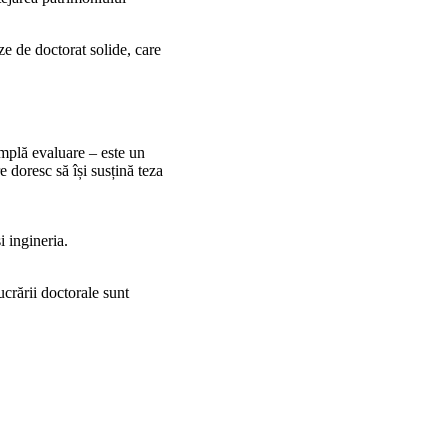
eze de doctorat solide, care
implă evaluare – este un
 doresc să își susțină teza
i ingineria.
crării doctorale sunt