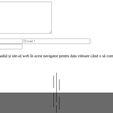
Email
Site
web
lul și site-ul web în acest navigator pentru data viitoare când o să co