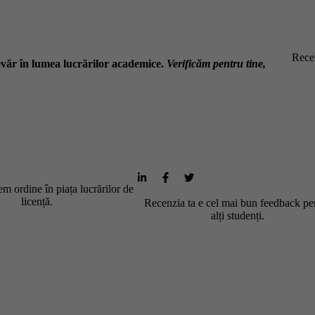
Recen
văr în lumea lucrărilor academice.
Verificăm pentru tine,
m ordine în piața lucrărilor de
licență.
Recenzia ta e cel mai bun feedback pe
alți studenți.