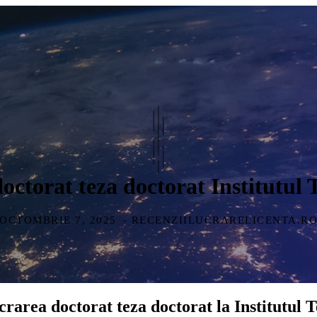
doctorat teza doctorat Institutul 
OCTOMBRIE 7, 2025
- RECENZIILUCRARELICENTA.R
crarea doctorat teza doctorat la Institutul 