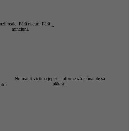
zii reale. Fără riscuri. Fără
minciuni.
Nu mai fi victima țepei – informează-te înainte să
plătești.
ntru