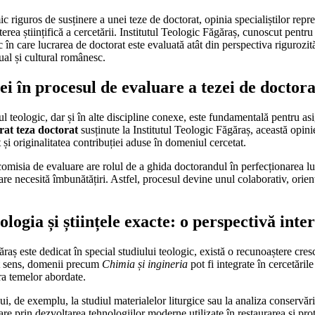
c riguros de susținere a unei teze de doctorat, opinia specialiștilor repr
erea științifică a cercetării. Institutul Teologic Făgăraș, cunoscut pentru
în care lucrarea de doctorat este evaluată atât din perspectiva rigurozității
tual și cultural românesc.
i în procesul de evaluare a tezei de doctora
 teologic, dar și în alte discipline conexe, este fundamentală pentru asigu
rat teza doctorat
susținute la Institutul Teologic Făgăraș, această opinie
 și originalitatea contribuției aduse în domeniul cercetat.
omisia de evaluare are rolul de a ghida doctorandul în perfecționarea lucr
 care necesită îmbunătățiri. Astfel, procesul devine unul colaborativ, orie
ologia și științele exacte: o perspectivă inte
ăraș este dedicat în special studiului teologic, există o recunoaștere cre
est sens, domenii precum
Chimia și ingineria
pot fi integrate în cercetăril
a temelor abordate.
i, de exemplu, la studiul materialelor liturgice sau la analiza conservării
re prin dezvoltarea tehnologiilor moderne utilizate în restaurarea și pro