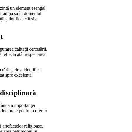
ezintă un element esențial
 tradiția sa în domeniul
 științifice, cât și a
t
rarea calității cercetării.
 reflectă atât respectarea
ării și de a identifica
ntat spre excelență
rdisciplinară
scândă a importanței
e doctorale pentru a oferi o
 artefactelor religioase.
tejarea patrimoniului