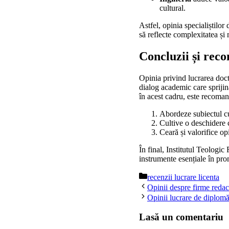
cultural.
Astfel, opinia specialiștilor
să reflecte complexitatea și 
Concluzii și reco
Opinia privind lucrarea doct
dialog academic care sprijină
în acest cadru, este recoman
Abordeze subiectul cu 
Cultive o deschidere c
Ceară și valorifice op
În final, Institutul Teologi
instrumente esențiale în prom
Categorii
recenzii lucrare licenta
Opinii despre firme redac
Opinii lucrare de diplomă
Lasă un comentariu