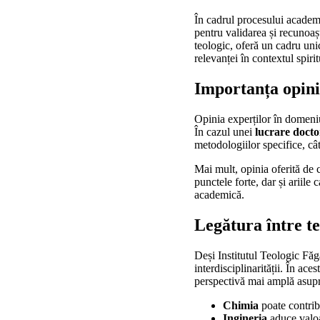
În cadrul procesului academi
pentru validarea și recunoașt
teologic, oferă un cadru unic 
relevanței în contextul spiri
Importanța opinie
Opinia experților în domeniul
În cazul unei
lucrare docto
metodologiilor specifice, cât
Mai mult, opinia oferită de c
punctele forte, dar și ariile
academică.
Legătura între te
Deși Institutul Teologic Făg
interdisciplinarității. În ac
perspectivă mai amplă asupr
Chimia
poate contribu
Ingineria
aduce valoa