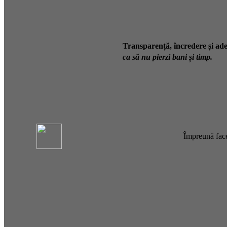
Transparență, încredere și ade
ca să nu pierzi bani și timp.
Împreună face