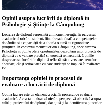
Opinii asupra lucrării de diplomă în
Psihologie și Științe la Câmpulung
Lucrarea de diplomă reprezintă un moment esențial în parcursul
academic al oricărui student, fiind dovada finală a competențelor
dobândite și a capacității de a aborda o temă cu rigurozitate
științifică. În contextul facultăților din Câmpulung, specializarea
Psihologie și Științe oferă oportunitatea dezvoltării unor proiecte de
diplomă cu o valoare practică și teoretică remarcabilă. Opiniile
despre aceste lucrări de diplomă reflectă atât diversitatea temelor
abordate, cât și seriozitatea cu care studenții se implică în realizarea
lor.
Importanța opiniei în procesul de
evaluare a lucrării de diplomă
Opinia lucrare este un element crucial în procesul de evaluare
academică. Aceasta nu doar că oferă o perspectivă obiectivă asupra
calității proiectului de diplomă, dar ajută și la identificarea punctelor