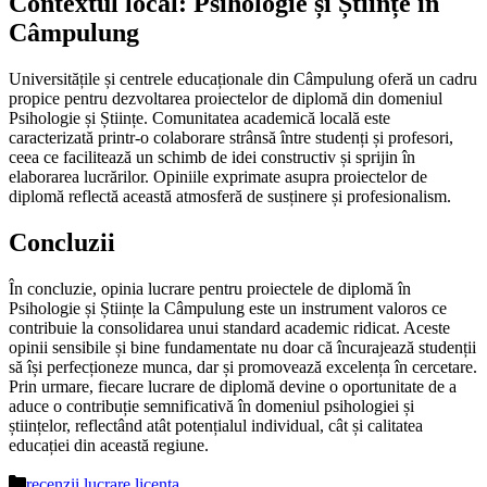
Contextul local: Psihologie și Științe în
Câmpulung
Universitățile și centrele educaționale din Câmpulung oferă un cadru
propice pentru dezvoltarea proiectelor de diplomă din domeniul
Psihologie și Științe. Comunitatea academică locală este
caracterizată printr-o colaborare strânsă între studenți și profesori,
ceea ce facilitează un schimb de idei constructiv și sprijin în
elaborarea lucrărilor. Opiniile exprimate asupra proiectelor de
diplomă reflectă această atmosferă de susținere și profesionalism.
Concluzii
În concluzie, opinia lucrare pentru proiectele de diplomă în
Psihologie și Științe la Câmpulung este un instrument valoros ce
contribuie la consolidarea unui standard academic ridicat. Aceste
opinii sensibile și bine fundamentate nu doar că încurajează studenții
să își perfecționeze munca, dar și promovează excelența în cercetare.
Prin urmare, fiecare lucrare de diplomă devine o oportunitate de a
aduce o contribuție semnificativă în domeniul psihologiei și
științelor, reflectând atât potențialul individual, cât și calitatea
educației din această regiune.
Categorii
recenzii lucrare licenta