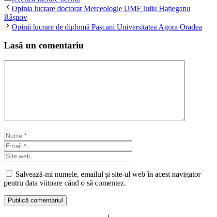
Opinia lucrare doctorat Merceologie UMF Iuliu Hațieganu
Râșnov
Opinii lucrare de diplomă Pașcani Universitatea Agora Oradea
Lasă un comentariu
Comentariu
Nume
Email
Site
web
Salvează-mi numele, emailul și site-ul web în acest navigator
pentru data viitoare când o să comentez.