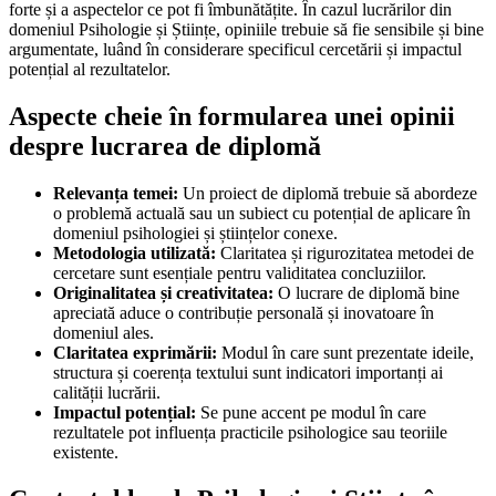
forte și a aspectelor ce pot fi îmbunătățite. În cazul lucrărilor din
domeniul Psihologie și Științe, opiniile trebuie să fie sensibile și bine
argumentate, luând în considerare specificul cercetării și impactul
potențial al rezultatelor.
Aspecte cheie în formularea unei opinii
despre lucrarea de diplomă
Relevanța temei:
Un proiect de diplomă trebuie să abordeze
o problemă actuală sau un subiect cu potențial de aplicare în
domeniul psihologiei și științelor conexe.
Metodologia utilizată:
Claritatea și rigurozitatea metodei de
cercetare sunt esențiale pentru validitatea concluziilor.
Originalitatea și creativitatea:
O lucrare de diplomă bine
apreciată aduce o contribuție personală și inovatoare în
domeniul ales.
Claritatea exprimării:
Modul în care sunt prezentate ideile,
structura și coerența textului sunt indicatori importanți ai
calității lucrării.
Impactul potențial:
Se pune accent pe modul în care
rezultatele pot influența practicile psihologice sau teoriile
existente.