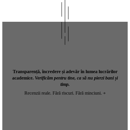
Transparență, încredere și adevăr în lumea lucrărilor
academice.
Verificăm pentru tine, ca să nu pierzi bani și
timp.
Recenzii reale. Fără riscuri. Fără minciuni.