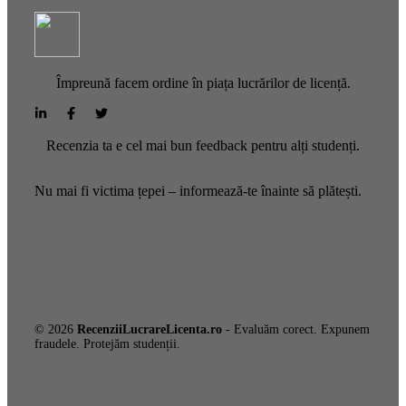
Împreună facem ordine în piața lucrărilor de licență.
Recenzia ta e cel mai bun feedback pentru alți studenți.
Nu mai fi victima țepei – informează-te înainte să plătești.
© 2026
RecenziiLucrareLicenta.ro
- Evaluăm corect. Expunem
fraudele. Protejăm studenții.