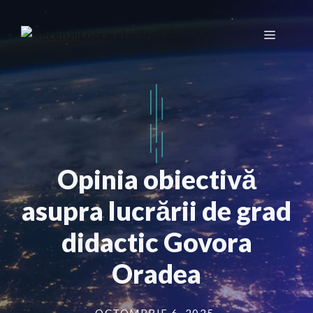
Sari
la
Meniu
conținut
Opinia obiectivă
asupra lucrării de grad
didactic Govora
Oradea