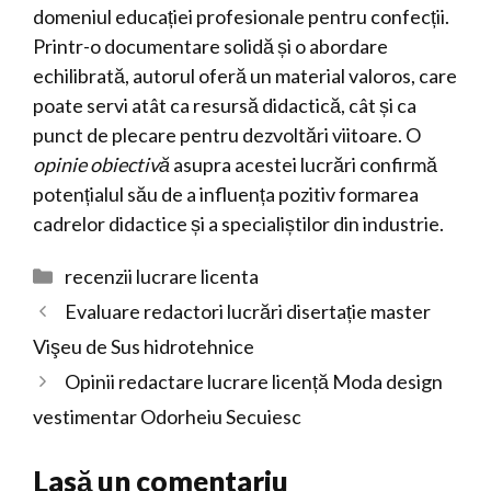
domeniul educației profesionale pentru confecții.
Printr-o documentare solidă și o abordare
echilibrată, autorul oferă un material valoros, care
poate servi atât ca resursă didactică, cât și ca
punct de plecare pentru dezvoltări viitoare. O
opinie obiectivă
asupra acestei lucrări confirmă
potențialul său de a influența pozitiv formarea
cadrelor didactice și a specialiștilor din industrie.
Categorii
recenzii lucrare licenta
Evaluare redactori lucrări disertație master
Vişeu de Sus hidrotehnice
Opinii redactare lucrare licență Moda design
vestimentar Odorheiu Secuiesc
Lasă un comentariu