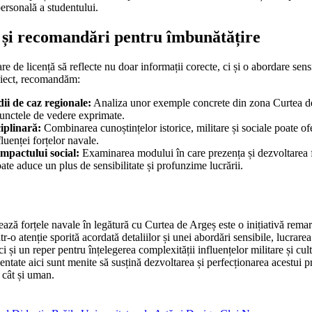
ersonală a studentului.
e și recomandări pentru îmbunătățire
re de licență să reflecte nu doar informații corecte, ci și o abordare sensi
roiect, recomandăm:
ii de caz regionale:
Analiza unor exemple concrete din zona Curtea de
punctele de vedere exprimate.
iplinară:
Combinarea cunoștințelor istorice, militare și sociale poate 
fluenței forțelor navale.
mpactului social:
Examinarea modului în care prezența și dezvoltarea f
ate aduce un plus de sensibilitate și profunzime lucrării.
tează forțele navale în legătură cu Curtea de Argeș este o inițiativă rema
intr-o atenție sporită acordată detaliilor și unei abordări sensibile, lucrar
 și un reper pentru înțelegerea complexității influențelor militare și cult
ntate aici sunt menite să susțină dezvoltarea și perfecționarea acestui pr
, cât și uman.