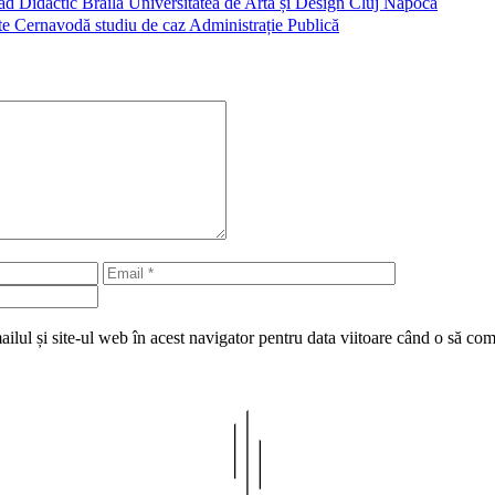
ad Didactic Brăila Universitatea de Artă și Design Cluj Napoca
ate Cernavodă studiu de caz Administrație Publică
Email
Site
web
lul și site-ul web în acest navigator pentru data viitoare când o să co