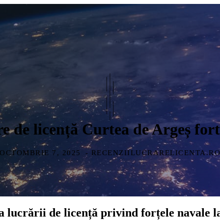
re de licență Curtea de Argeș for
OCTOMBRIE 7, 2025
- RECENZIILUCRARELICENTA.R
 lucrării de licență privind forțele navale 