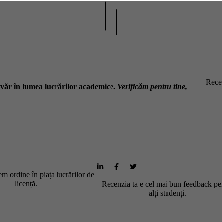
Recen
văr în lumea lucrărilor academice.
Verificăm pentru tine,
m ordine în piața lucrărilor de
licență.
Recenzia ta e cel mai bun feedback pe
alți studenți.