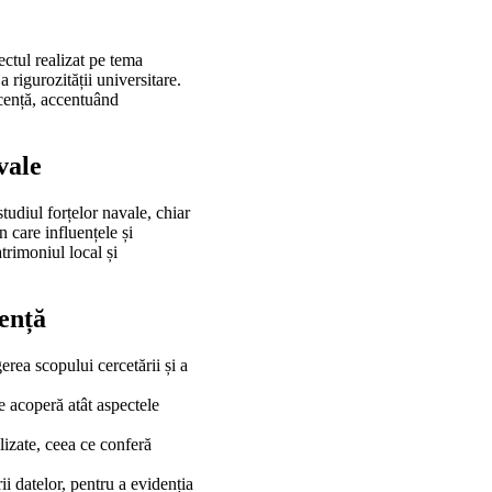
ectul realizat pe tema
a rigurozității universitare.
icență, accentuând
vale
tudiul forțelor navale, chiar
 care influențele și
atrimoniul local și
cență
erea scopului cercetării și a
e acoperă atât aspectele
lizate, ceea ce conferă
ii datelor, pentru a evidenția