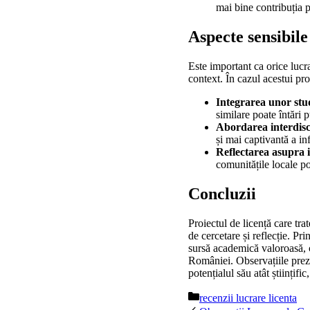
mai bine contribuția p
Aspecte sensibil
Este important ca orice lucra
context. În cazul acestui p
Integrarea unor stud
similare poate întări 
Abordarea interdisc
și mai captivantă a in
Reflectarea asupra i
comunitățile locale po
Concluzii
Proiectul de licență care tra
de cercetare și reflecție. Pr
sursă academică valoroasă, ci
României. Observațiile preze
potențialul său atât științific
Categorii
recenzii lucrare licenta