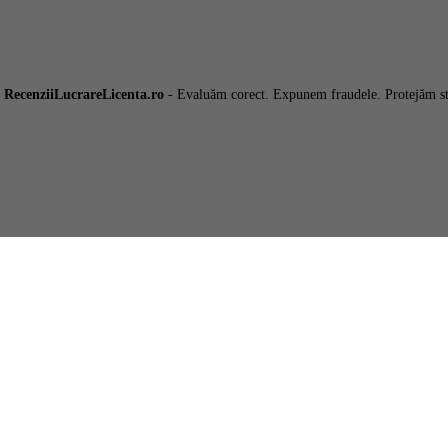
6
RecenziiLucrareLicenta.ro
- Evaluăm corect. Expunem fraudele. Protejăm st