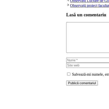
Observații Lucrare de Gr
Observații proiect facult
Lasă un comentariu
Comentariu
Nume
Salvează-mi numele, emai