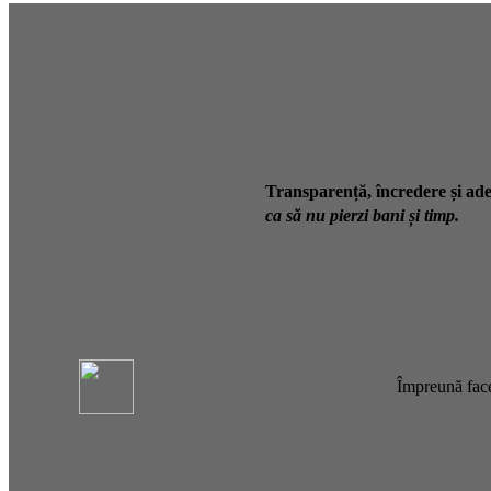
Transparență, încredere și ade
ca să nu pierzi bani și timp.
Împreună face