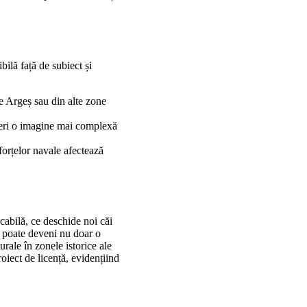
bilă față de subiect și
 Argeș sau din alte zone
oferi o imagine mai complexă
orțelor navale afectează
rcabilă, ce deschide noi căi
ea poate deveni nu doar o
urale în zonele istorice ale
oiect de licență, evidențiind