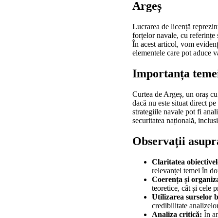
Argeș
Lucrarea de licență reprezin
forțelor navale, cu referințe
În acest articol, vom evidenț
elementele care pot aduce v
Importanța temei 
Curtea de Argeș, un oraș cu o
dacă nu este situat direct pe
strategiile navale pot fi anal
securitatea națională, inclus
Observații asupra
Claritatea obiectivel
relevanței temei în do
Coerența și organiza
teoretice, cât și cele 
Utilizarea surselor b
credibilitate analizelo
Analiza critică:
În an