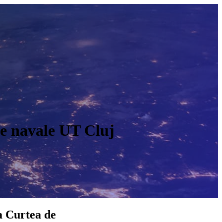
te navale UT Cluj
O
la Curtea de