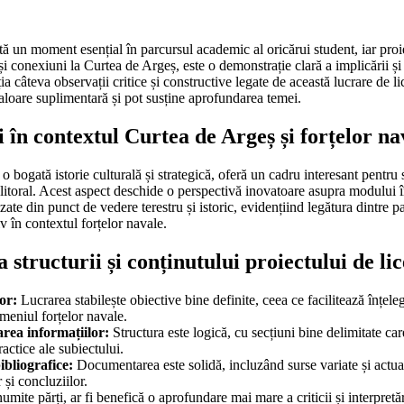
tă un moment esențial în parcursul academic al oricărui student, iar proi
 și conexiuni la Curtea de Argeș, este o demonstrație clară a implicării și 
ia câteva observații critice și constructive legate de această lucrare de l
aloare suplimentară și pot susține aprofundarea temei.
în contextul Curtea de Argeș și forțelor na
 bogată istorie culturală și strategică, oferă un cadru interesant pentru s
 litoral. Acest aspect deschide o perspectivă inovatoare asupra modului în
izate din punct de vedere terestru și istoric, evidențiind legătura dintre p
iv în contextul forțelor navale.
 structurii și conținutului proiectului de li
or:
Lucrarea stabilește obiective bine definite, ceea ce facilitează înțeleg
meniul forțelor navale.
rea informațiilor:
Structura este logică, cu secțiuni bine delimitate car
practice ale subiectului.
ibliografice:
Documentarea este solidă, incluzând surse variate și actua
r și concluziilor.
umite părți, ar fi benefică o aprofundare mai mare a criticii și interpretăr