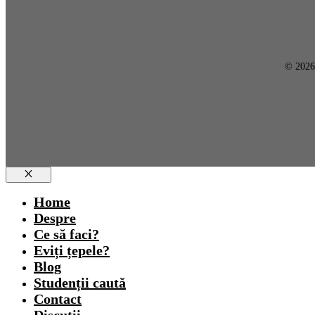
© 202
Close
Home
Despre
Ce să faci?
Eviți țepele?
Blog
Studenții caută
Contact
Discuții