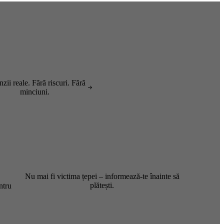
zii reale. Fără riscuri. Fără
minciuni.
Nu mai fi victima țepei – informează-te înainte să
plătești.
ntru