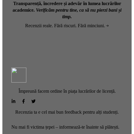
Transparență, încredere și adevăr în lumea lucrărilor
academice.
Verificăm pentru tine, ca să nu pierzi bani și
timp.
Recenzii reale. Fără riscuri. Fără minciuni.
Împreună facem ordine în piața lucrărilor de licență.
Recenzia ta e cel mai bun feedback pentru alți studenți.
Nu mai fi victima țepei – informează-te înainte să plătești.