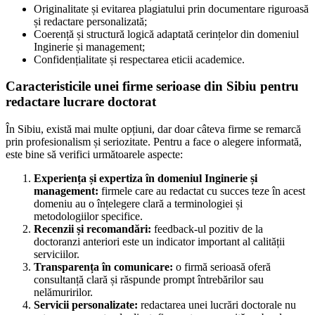
Originalitate și evitarea plagiatului prin documentare riguroasă
și redactare personalizată;
Coerență și structură logică adaptată cerințelor din domeniul
Inginerie și management;
Confidențialitate și respectarea eticii academice.
Caracteristicile unei firme serioase din Sibiu pentru
redactare lucrare doctorat
În Sibiu, există mai multe opțiuni, dar doar câteva firme se remarcă
prin profesionalism și seriozitate. Pentru a face o alegere informată,
este bine să verifici următoarele aspecte:
Experiența și expertiza în domeniul Inginerie și
management:
firmele care au redactat cu succes teze în acest
domeniu au o înțelegere clară a terminologiei și
metodologiilor specifice.
Recenzii și recomandări:
feedback-ul pozitiv de la
doctoranzi anteriori este un indicator important al calității
serviciilor.
Transparența în comunicare:
o firmă serioasă oferă
consultanță clară și răspunde prompt întrebărilor sau
nelămuririlor.
Servicii personalizate:
redactarea unei lucrări doctorale nu