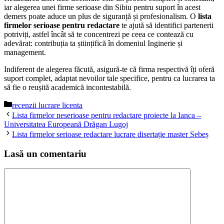
iar alegerea unei firme serioase din Sibiu pentru suport în acest
demers poate aduce un plus de siguranță și profesionalism. O
lista
firmelor serioase pentru redactare
te ajută să identifici partenerii
potriviți, astfel încât să te concentrezi pe ceea ce contează cu
adevărat: contribuția ta științifică în domeniul Inginerie și
management.
Indiferent de alegerea făcută, asigură-te că firma respectivă îți oferă
suport complet, adaptat nevoilor tale specifice, pentru ca lucrarea ta
să fie o reușită academică incontestabilă.
Categorii
recenzii lucrare licenta
Lista firmelor neserioase pentru redactare proiecte la Ianca –
Universitatea Europeană Drăgan Lugoj
Lista firmelor serioase redactare lucrare disertație master Sebeș
Lasă un comentariu
Comentariu