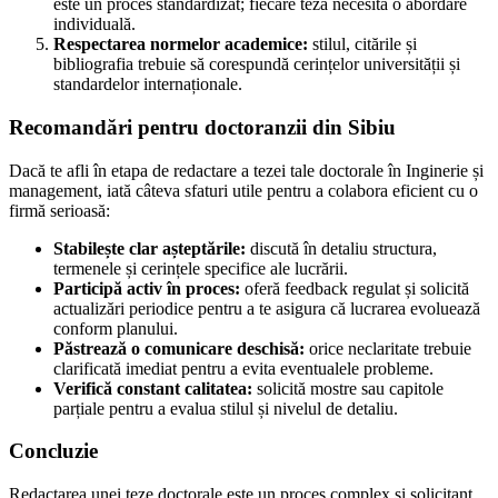
este un proces standardizat; fiecare teza necesită o abordare
individuală.
Respectarea normelor academice:
stilul, citările și
bibliografia trebuie să corespundă cerințelor universității și
standardelor internaționale.
Recomandări pentru doctoranzii din Sibiu
Dacă te afli în etapa de redactare a tezei tale doctorale în Inginerie și
management, iată câteva sfaturi utile pentru a colabora eficient cu o
firmă serioasă:
Stabilește clar așteptările:
discută în detaliu structura,
termenele și cerințele specifice ale lucrării.
Participă activ în proces:
oferă feedback regulat și solicită
actualizări periodice pentru a te asigura că lucrarea evoluează
conform planului.
Păstrează o comunicare deschisă:
orice neclaritate trebuie
clarificată imediat pentru a evita eventualele probleme.
Verifică constant calitatea:
solicită mostre sau capitole
parțiale pentru a evalua stilul și nivelul de detaliu.
Concluzie
Redactarea unei teze doctorale este un proces complex și solicitant,