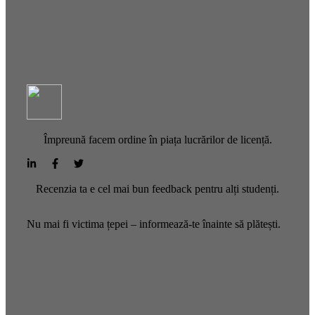
Împreună facem ordine în piața lucrărilor de licență.
Recenzia ta e cel mai bun feedback pentru alți studenți.
Nu mai fi victima țepei – informează-te înainte să plătești.