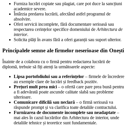
Furniza lucrări copiate sau plagiat, care pot duce la sancțiuni
academice severe.
Întârzia predarea lucrării, afectând astfel programul de
absolvire.
Oferi servicii incomplete, fără documentare serioasă sau
respectarea cerințelor specifice domeniului de
Arhitectura de
interior
.
Solicita plăți în avans fără a oferi garanții sau suport ulterior.
Principalele semne ale firmelor neserioase din Onești
Înainte de a colabora cu o firmă pentru redactarea lucrării de
diplomă, trebuie să fiți atenți la următoarele aspecte:
Lipsa portofoliului sau a referințelor
– firmele de încredere
au exemple clare de lucrări și feedback pozitiv.
Prețuri mult prea mici
– o ofertă care pare prea bună pentru
a fi adevărată poate ascunde calitate slabă sau probleme
ulterioare.
Comunicare dificilă sau neclară
– o firmă serioasă va
răspunde prompt și va clarifica toate detaliile contractului.
Furnizarea de documente incomplete sau neadaptate
–
mai ales în cazul lucrărilor din Arhitectura de interior, unde
detaliile tehnice și teoretice sunt fundamentale.