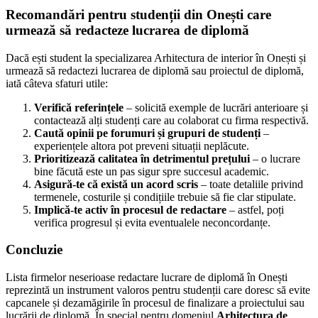
Recomandări pentru studenții din Onești care
urmează să redacteze lucrarea de diplomă
Dacă ești student la specializarea Arhitectura de interior în Onești și
urmează să redactezi lucrarea de diplomă sau proiectul de diplomă,
iată câteva sfaturi utile:
Verifică referințele
– solicită exemple de lucrări anterioare și
contactează alți studenți care au colaborat cu firma respectivă.
Caută opinii pe forumuri și grupuri de studenți
–
experiențele altora pot preveni situații neplăcute.
Prioritizează calitatea în detrimentul prețului
– o lucrare
bine făcută este un pas sigur spre succesul academic.
Asigură-te că există un acord scris
– toate detaliile privind
termenele, costurile și condițiile trebuie să fie clar stipulate.
Implică-te activ în procesul de redactare
– astfel, poți
verifica progresul și evita eventualele neconcordanțe.
Concluzie
Lista firmelor neserioase redactare lucrare de diplomă în Onești
reprezintă un instrument valoros pentru studenții care doresc să evite
capcanele și dezamăgirile în procesul de finalizare a proiectului sau
lucrării de diplomă. În special pentru domeniul
Arhitectura de