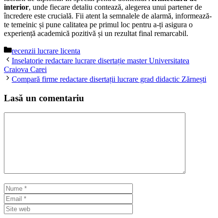
interior
, unde fiecare detaliu contează, alegerea unui partener de
încredere este crucială. Fii atent la semnalele de alarmă, informează-
te temeinic și pune calitatea pe primul loc pentru a-ți asigura o
experiență academică pozitivă și un rezultat final remarcabil.
Categorii
recenzii lucrare licenta
Inselatorie redactare lucrare disertație master Universitatea
Craiova Carei
Compară firme redactare disertații lucrare grad didactic Zărnești
Lasă un comentariu
Comentariu
Nume
Email
Site
web