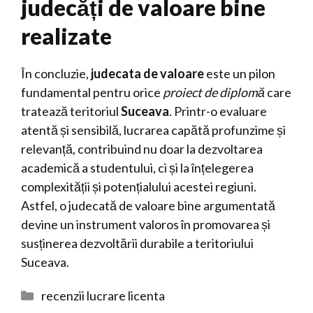
judecăți de valoare bine
realizate
În concluzie,
judecata de valoare
este un pilon
fundamental pentru orice
proiect de diplomă
care
tratează teritoriul
Suceava
. Printr-o evaluare
atentă și sensibilă, lucrarea capătă profunzime și
relevanță, contribuind nu doar la dezvoltarea
academică a studentului, ci și la înțelegerea
complexității și potențialului acestei regiuni.
Astfel, o judecată de valoare bine argumentată
devine un instrument valoros în promovarea și
susținerea dezvoltării durabile a teritoriului
Suceava.
Categorii
recenzii lucrare licenta