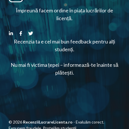
Împreună facem ordine în piața lucrărilor de
licență.
Recenzia ta e cel mai bun feedback pentru alți
studenți.
Nu mai fi victima țepei – informează-te înainte să
plătești.
© 2026
RecenziiLucrareLicenta.ro
- Evaluăm corect.
Expunem fraudele. Protejăm studenții.