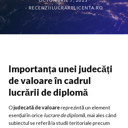
OCTOMBRIE 7, 2025
- RECENZIILUCRARELICENTA.RO
Importanța unei judecăți
de valoare în cadrul
lucrării de diplomă
O
judecată de valoare
reprezintă un element
esențial în orice
lucrare de diplomă
, mai ales când
subiectul se referă la studii teritoriale precum