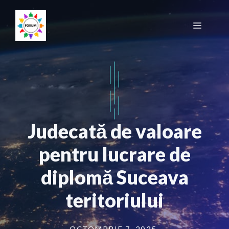
Sari
la
Meniu
conținut
Judecată de valoare
pentru lucrare de
diplomă Suceava
teritoriului