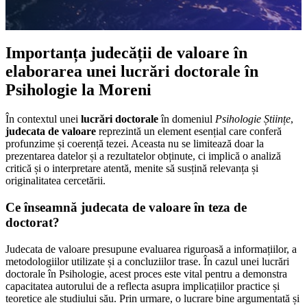
Importanța judecății de valoare în
elaborarea unei lucrări doctorale în
Psihologie la Moreni
În contextul unei
lucrări doctorale
în domeniul
Psihologie Științe
,
judecata de valoare
reprezintă un element esențial care conferă
profunzime și coerență tezei. Aceasta nu se limitează doar la
prezentarea datelor și a rezultatelor obținute, ci implică o analiză
critică și o interpretare atentă, menite să susțină relevanța și
originalitatea cercetării.
Ce înseamnă judecata de valoare în teza de
doctorat?
Judecata de valoare presupune evaluarea riguroasă a informațiilor, a
metodologiilor utilizate și a concluziilor trase. În cazul unei lucrări
doctorale în Psihologie, acest proces este vital pentru a demonstra
capacitatea autorului de a reflecta asupra implicațiilor practice și
teoretice ale studiului său. Prin urmare, o lucrare bine argumentată și