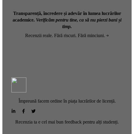
Transparență, încredere și adevăr în lumea lucrărilor
academice.
Verificăm pentru tine, ca să nu pierzi bani și
timp.
Recenzii reale. Fără riscuri. Fără minciuni.
Împreună facem ordine în piața lucrărilor de licență.
Recenzia ta e cel mai bun feedback pentru alți studenți.