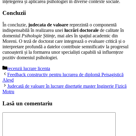
înțelegerea și aplicarea psihologiei în diverse contexte sociale.
Concluzii
În concluzie,
judecata de valoare
reprezintă o componentă
indispensabilă în realizarea unei
lucrări doctorale
de calitate în
domeniul
Psihologie Științe
, mai ales în spațiul academic din
Moreni. O teză de doctorat care integrează o evaluare critică și o
interpretare profundă a datelor contribuie semnificativ la progresul
cunoașterii și la formarea unor specialiști capabili să influențeze
pozitiv domeniul psihologiei.
Categorii
recenzii lucrare licenta
Feedback constructiv pentru lucrarea de diplomă Peisagistică
Aleșd
Judecată de valoare în lucrare disertație master Inginerie Fizică
Motru
Lasă un comentariu
Comentariu