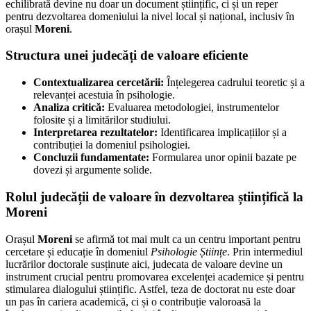
echilibrată devine nu doar un document științific, ci și un reper
pentru dezvoltarea domeniului la nivel local și național, inclusiv în
orașul
Moreni
.
Structura unei judecăți de valoare eficiente
Contextualizarea cercetării:
Înțelegerea cadrului teoretic și a
relevanței acestuia în psihologie.
Analiza critică:
Evaluarea metodologiei, instrumentelor
folosite și a limitărilor studiului.
Interpretarea rezultatelor:
Identificarea implicațiilor și a
contribuției la domeniul psihologiei.
Concluzii fundamentate:
Formularea unor opinii bazate pe
dovezi și argumente solide.
Rolul judecății de valoare în dezvoltarea științifică la
Moreni
Orașul
Moreni
se afirmă tot mai mult ca un centru important pentru
cercetare și educație în domeniul
Psihologie Științe
. Prin intermediul
lucrărilor doctorale susținute aici, judecata de valoare devine un
instrument crucial pentru promovarea excelenței academice și pentru
stimularea dialogului științific. Astfel, teza de doctorat nu este doar
un pas în cariera academică, ci și o contribuție valoroasă la