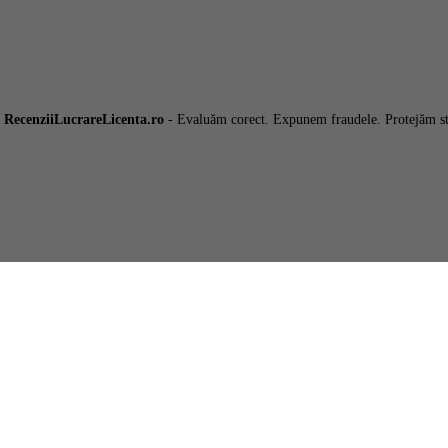
6
RecenziiLucrareLicenta.ro
- Evaluăm corect. Expunem fraudele. Protejăm st