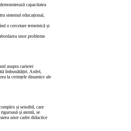
i demonstrează capacitatea
ntru sistemul educațional,
când o cercetare temeinică și
 abordarea unor probleme
und asupra carierei
tă îmbunătățiri. Astfel,
rea la cerințele dinamice ale
complex și sensibil, care
riguroasă și atentă, se
ormarea unor cadre didactice