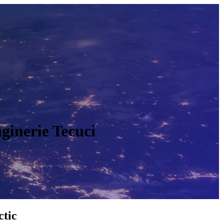
nginerie Tecuci
O
ctic