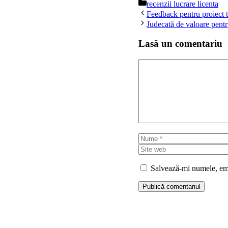
Categorii
recenzii lucrare licenta
Feedback pentru proiect 
Judecată de valoare pentru
Lasă un comentariu
Comentariu
Nume
Salvează-mi numele, emai