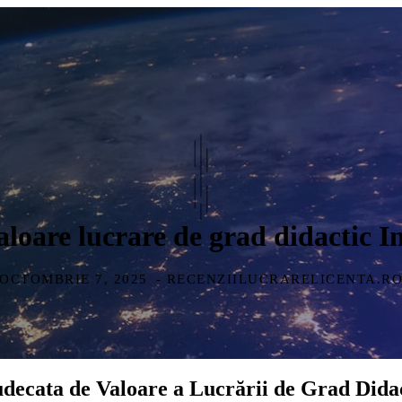
loare lucrare de grad didactic I
OCTOMBRIE 7, 2025
- RECENZIILUCRARELICENTA.R
udecata de Valoare a Lucrării de Grad Dida