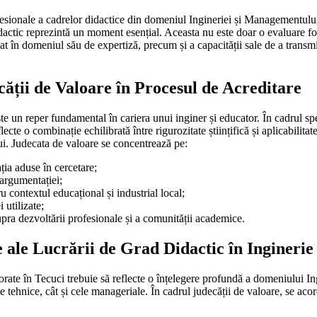
fesionale a cadrelor didactice din domeniul Ingineriei și Managementulu
idactic reprezintă un moment esențial. Aceasta nu este doar o evaluare fo
at în domeniul său de expertiză, precum și a capacității sale de a transm
ății de Valoare în Procesul de Acreditare
te un reper fundamental în cariera unui inginer și educator. În cadrul spe
lecte o combinație echilibrată între rigurozitate științifică și aplicabilita
i. Judecata de valoare se concentrează pe:
ația aduse în cercetare;
 argumentației;
 contextul educațional și industrial local;
 utilizate;
pra dezvoltării profesionale și a comunității academice.
e ale Lucrării de Grad Didactic în Ingineri
aborate în Tecuci trebuie să reflecte o înțelegere profundă a domeniului 
 tehnice, cât și cele manageriale. În cadrul judecății de valoare, se acor