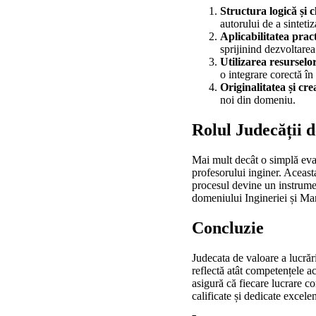
Structura logică și c
autorului de a sinteti
Aplicabilitatea prac
sprijinind dezvoltarea
Utilizarea resurselor
o integrare corectă în 
Originalitatea și cre
noi din domeniu.
Rolul Judecății 
Mai mult decât o simplă eval
profesorului inginer. Aceasta
procesul devine un instrumen
domeniului Ingineriei și M
Concluzie
Judecata de valoare a lucrăr
reflectă atât competențele a
asigură că fiecare lucrare co
calificate și dedicate excele