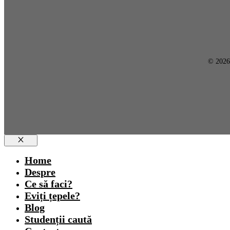
© 202
Close
Home
Despre
Ce să faci?
Eviți țepele?
Blog
Studenții caută