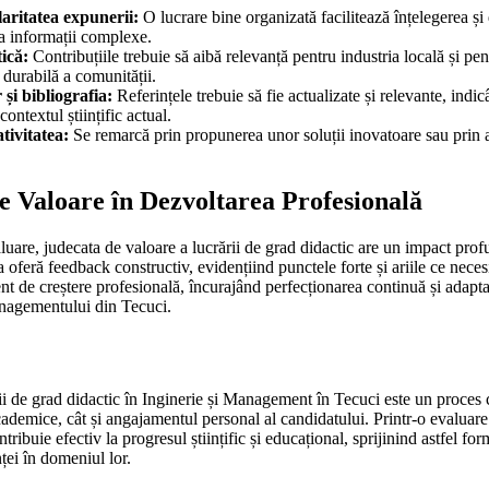
laritatea expunerii:
O lucrare bine organizată facilitează înțelegerea ș
za informații complexe.
tică:
Contribuțiile trebuie să aibă relevanță pentru industria locală și pe
 durabilă a comunității.
 și bibliografia:
Referințele trebuie să fie actualizate și relevante, indi
contextul științific actual.
ativitatea:
Se remarcă prin propunerea unor soluții inovatoare sau prin
de Valoare în Dezvoltarea Profesională
uare, judecata de valoare a lucrării de grad didactic are un impact prof
 oferă feedback constructiv, evidențiind punctele forte și ariile ce necesi
t de creștere profesională, încurajând perfecționarea continuă și adapta
anagementului din Tecuci.
ii de grad didactic în Inginerie și Management în Tecuci este un proces 
cademice, cât și angajamentul personal al candidatului. Printr-o evaluare 
ntribuie efectiv la progresul științific și educațional, sprijinind astfel f
nței în domeniul lor.