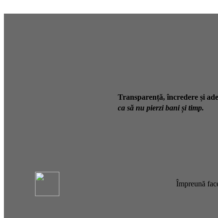
Transparență, încredere și ade
ca să nu pierzi bani și timp.
Împreună face