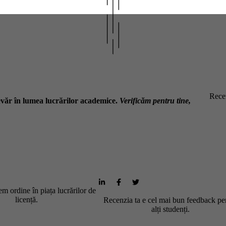
Recen
văr în lumea lucrărilor academice.
Verificăm pentru tine,
m ordine în piața lucrărilor de
licență.
Recenzia ta e cel mai bun feedback pe
alți studenți.