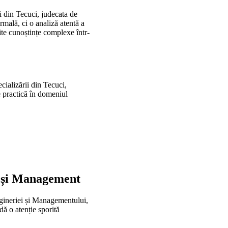
i din Tecuci, judecata de
rmală, ci o analiză atentă a
ite cunoștințe complexe într-
cializării din Tecuci,
te practică în domeniul
e și Management
Ingineriei și Managementului,
dă o atenție sporită