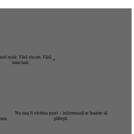
zii reale. Fără riscuri. Fără
minciuni.
Nu mai fi victima țepei – informează-te înainte să
plătești.
ntru