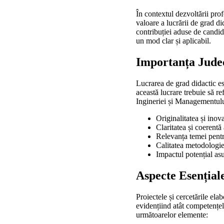
În contextul dezvoltării pro
valoare a lucrării de grad d
contribuției aduse de candid
un mod clar și aplicabil.
Importanța Judec
Lucrarea de grad didactic es
această lucrare trebuie să ref
Ingineriei și Managementulu
Originalitatea și inov
Claritatea și coerentă
Relevanța temei pentru
Calitatea metodologiei
Impactul potențial asu
Aspecte Esențial
Proiectele și cercetările el
evidențiind atât competențele
următoarelor elemente: