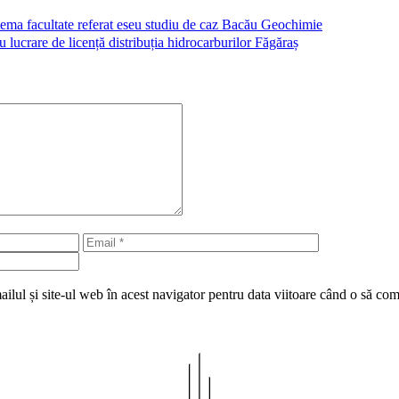
tema facultate referat eseu studiu de caz Bacău Geochimie
 lucrare de licență distribuția hidrocarburilor Făgăraș
Email
Site
web
lul și site-ul web în acest navigator pentru data viitoare când o să co