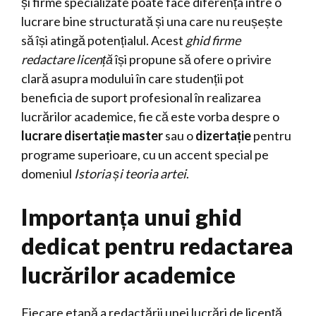
și firme specializate poate face diferența între o
lucrare bine structurată și una care nu reușește
să își atingă potențialul. Acest
ghid firme
redactare licență
își propune să ofere o privire
clară asupra modului în care studenții pot
beneficia de suport profesional în realizarea
lucrărilor academice, fie că este vorba despre o
lucrare disertație master
sau o
dizertație
pentru
programe superioare, cu un accent special pe
domeniul
Istoria și teoria artei
.
Importanța unui ghid
dedicat pentru redactarea
lucrărilor academice
Fiecare etapă a redactării unei lucrări de licență