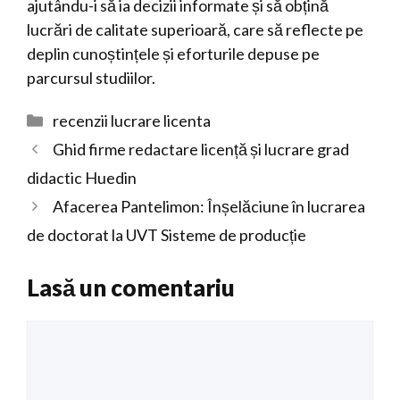
ajutându-i să ia decizii informate și să obțină
lucrări de calitate superioară, care să reflecte pe
deplin cunoștințele și eforturile depuse pe
parcursul studiilor.
Categorii
recenzii lucrare licenta
Ghid firme redactare licență și lucrare grad
didactic Huedin
Afacerea Pantelimon: Înșelăciune în lucrarea
de doctorat la UVT Sisteme de producție
Lasă un comentariu
Comentariu