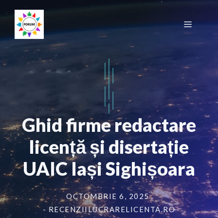
Sari
la
Meniu
conținut
Ghid firme redactare
licență și disertație
UAIC Iași Sighișoara
OCTOMBRIE 6, 2025
- RECENZIILUCRARELICENTA.RO