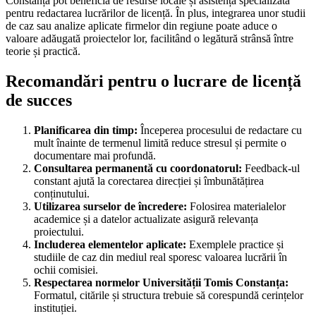
Constanța pot beneficia de resurse locale și asistență specializată
pentru redactarea lucrărilor de licență. În plus, integrarea unor studii
de caz sau analize aplicate firmelor din regiune poate aduce o
valoare adăugată proiectelor lor, facilitând o legătură strânsă între
teorie și practică.
Recomandări pentru o lucrare de licență
de succes
Planificarea din timp:
Începerea procesului de redactare cu
mult înainte de termenul limită reduce stresul și permite o
documentare mai profundă.
Consultarea permanentă cu coordonatorul:
Feedback-ul
constant ajută la corectarea direcției și îmbunătățirea
conținutului.
Utilizarea surselor de încredere:
Folosirea materialelor
academice și a datelor actualizate asigură relevanța
proiectului.
Includerea elementelor aplicate:
Exemplele practice și
studiile de caz din mediul real sporesc valoarea lucrării în
ochii comisiei.
Respectarea normelor Universității Tomis Constanța:
Formatul, citările și structura trebuie să corespundă cerințelor
instituției.