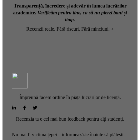
Transparență, încredere și adevăr în lumea lucrărilor
academice.
Verificăm pentru tine, ca să nu pierzi bani și
timp.
Recenzii reale. Fără riscuri. Fără minciuni.
Împreună facem ordine în piața lucrărilor de licență.
Recenzia ta e cel mai bun feedback pentru alți studenți.
Nu mai fi victima țepei – informează-te înainte să plătești.