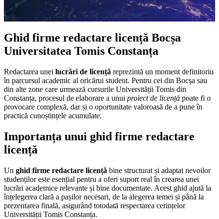
Ghid firme redactare licență Bocșa
Universitatea Tomis Constanța
Redactarea unei
lucrări de licență
reprezintă un moment definitoriu
în parcursul academic al oricărui student. Pentru cei din Bocșa sau
din alte zone care urmează cursurile Universității Tomis din
Constanța, procesul de elaborare a unui
proiect de licență
poate fi o
provocare complexă, dar și o oportunitate valoroasă de a pune în
practică cunoștințele acumulate.
Importanța unui ghid firme redactare
licență
Un
ghid firme redactare licență
bine structurat și adaptat nevoilor
studenților este esențial pentru a oferi suport real în crearea unei
lucrări academice relevante și bine documentate. Acest ghid ajută la
înțelegerea clară a pașilor necesari, de la alegerea temei și până la
prezentarea finală, asigurând totodată respectarea cerințelor
Universității Tomis Constanța.