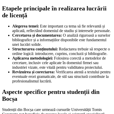
Etapele principale în realizarea lucrării
de licență
Alegerea temei:
Este important ca tema să fie relevantă și
aplicată, reflectând domeniul de studiu și interesele personale.
Cercetarea și documentarea:
O analiză riguroasă a surselor
bibliografice și a informațiilor disponibile este fundamentul
unei lucrări solide.
Structurarea conținutului:
Redactarea trebuie să respecte o
ordine logică: introducere, cuprins, concluzii și bibliografie.
Aplicarea metodologiei:
Folosirea corectă a metodelor de
cercetare, inclusiv cele aplicate în domeniul firmei sau
industriei vizate, este vitală pentru validitatea proiectului.
Revizuirea și corectarea:
Verificarea atentă a textului pentru
eventuale erori gramaticale, de stil sau structură contribuie la
profesionalismul lucrării.
Aspecte specifice pentru studenții din
Bocșa
Studenții din Bocșa care urmează cursurile Universității Tomis