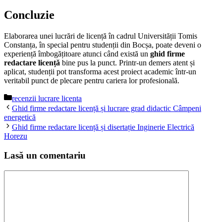
Concluzie
Elaborarea unei lucrări de licență în cadrul Universității Tomis
Constanța, în special pentru studenții din Bocșa, poate deveni o
experiență îmbogățitoare atunci când există un
ghid firme
redactare licență
bine pus la punct. Printr-un demers atent și
aplicat, studenții pot transforma acest proiect academic într-un
veritabil punct de plecare pentru cariera lor profesională.
Categorii
recenzii lucrare licenta
Ghid firme redactare licență și lucrare grad didactic Câmpeni
energetică
Ghid firme redactare licență și disertație Inginerie Electrică
Horezu
Lasă un comentariu
Comentariu