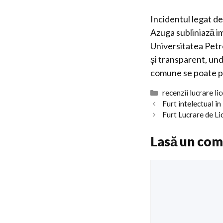
Incidentul legat d
Azuga subliniază im
Universitatea Petr
și transparent, und
comune se poate păs
Categorii
recenzii lucrare li
Furt intelectual în
Furt Lucrare de L
Lasă un com
Comentariu