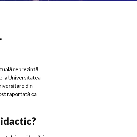
–
ctuală reprezintă
e la Universitatea
niversitare din
ost raportată ca
didactic?