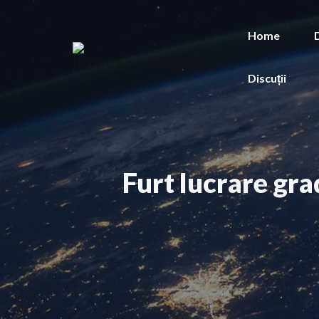
Sari
la
Home
conținut
Discuții
Furt lucrare gra