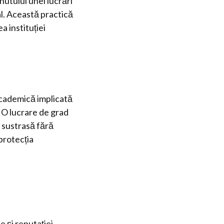
nutului unei lucrări
al. Această practică
a instituției
academică implicată
. O lucrare de grad
t sustrasă fără
protecția
 și reputației.