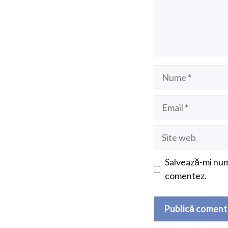
Nume
Email
Site
web
Salvează-mi nume
comentez.