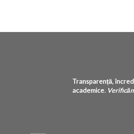
Transparență, încrede
academice.
Verificăm 