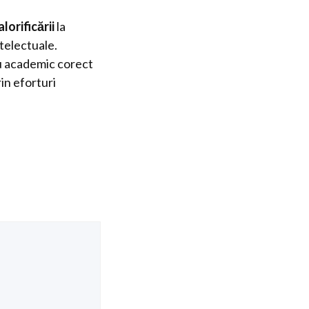
lorificării
la
ntelectuale.
ru academic corect
in eforturi