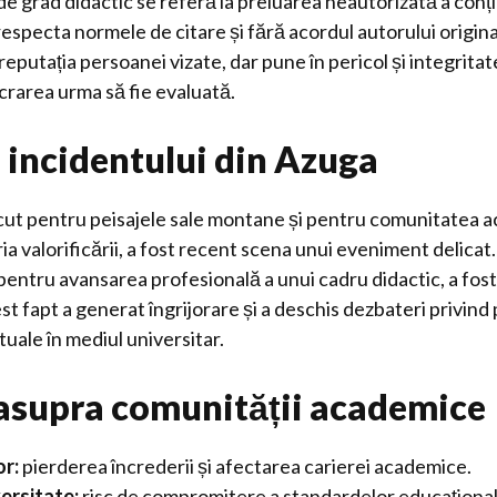
 de grad didactic se referă la preluarea neautorizată a conți
especta normele de citare și fără acordul autorului origin
eputația persoanei vizate, dar pune în pericol și integritate
rarea urma să fie evaluată.
 incidentului din Azuga
ut pentru peisajele sale montane și pentru comunitatea 
ia valorificării, a fost recent scena unui eveniment delicat
 pentru avansarea profesională a unui cadru didactic, a fos
 fapt a generat îngrijorare și a deschis dezbateri privind 
tuale în mediul universitar.
asupra comunității academice
or:
pierderea încrederii și afectarea carierei academice.
ersitate:
risc de compromitere a standardelor educaționale