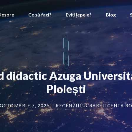
Despre
Ce să faci?
Eviți țepele?
Blog
d didactic Azuga Universi
Ploiești
OCTOMBRIE 7, 2025
- RECENZIILUCRARELICENTA.R