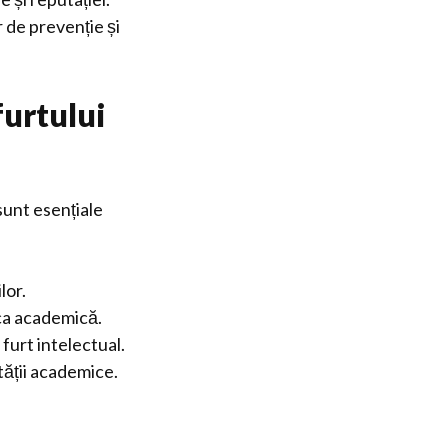
 de prevenție și
urtului
sunt esențiale
lor.
ica academică.
furt intelectual.
ății academice.