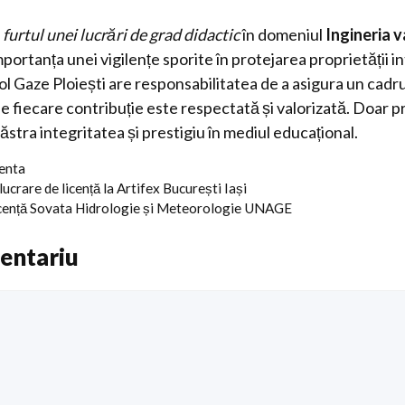
e
furtul unei lucrări de grad didactic
în domeniul
Ingineria va
portanța unei vigilențe sporite în protejarea proprietății i
ol Gaze Ploiești are responsabilitatea de a asigura un cad
e fiecare contribuție este respectată și valorizată. Doar pr
tra integritatea și prestigiu în mediul educațional.
centa
 lucrare de licență la Artifex București Iași
icență Sovata Hidrologie și Meteorologie UNAGE
entariu