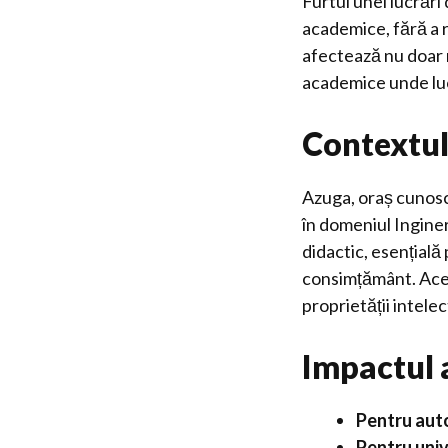
Furtul unei lucrări
academice, fără a r
afectează nu doar r
academice unde luc
Contextul
Azuga, oraș cunosc
în domeniul Inginer
didactic, esențială
consimțământ. Acest
proprietății intelec
Impactul 
Pentru aut
Pentru univ