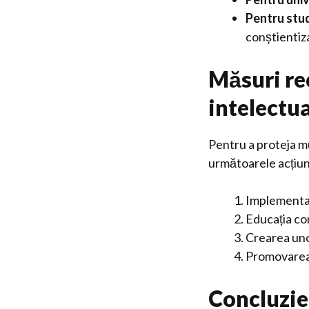
Pentru stud
conștientiz
Măsuri re
intelectua
Pentru a proteja m
următoarele acțiun
Implementare
Educația con
Crearea unor
Promovarea 
Concluzie