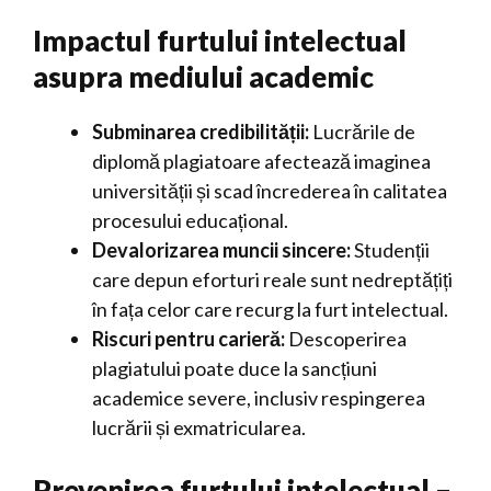
Impactul furtului intelectual
asupra mediului academic
Subminarea credibilității:
Lucrările de
diplomă plagiatoare afectează imaginea
universității și scad încrederea în calitatea
procesului educațional.
Devalorizarea muncii sincere:
Studenții
care depun eforturi reale sunt nedreptățiți
în fața celor care recurg la furt intelectual.
Riscuri pentru carieră:
Descoperirea
plagiatului poate duce la sancțiuni
academice severe, inclusiv respingerea
lucrării și exmatricularea.
Prevenirea furtului intelectual –