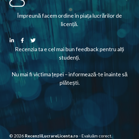
Împreună facem ordine în piața lucrărilor de
licență.
Recenzia ta e cel mai bun feedback pentru alți
studenți.
Nu mai fi victima țepei – informează-te înainte să
plătești.
© 2026
RecenziiLucrareLicenta.ro
- Evaluăm corect.