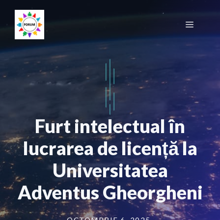
Sari
la
Meniu
conținut
Furt intelectual în
lucrarea de licență la
Universitatea
Adventus Gheorgheni