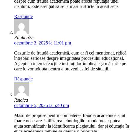
despre cum frauda academică poate afecta reputația unei
instituții. Este esențial să se ia măsuri stricte în acest sens.
Răspunde
Paulina75
octombrie 3, 2025 la 11:01 pm
Cazurile de fraudă academică, cum ar fi cel menționat, ridică
întrebări serioase despre integritatea procesului educațional.
Aștept cu interes reacțiile instituțiilor implicate și măsurile pe
care le vor adopta pentru a preveni astfel de situații.
Răspunde
Rstoica
octombrie 5, 2025 la 5:40 pm
Măsurile propuse pentru combaterea fraudei academice sunt
foarte necesare. Utilizarea tehnologiilor moderne ar putea
ajuta semnificativ la identificarea plagiatului, dar și educația în
etica academică trebuie să devină o prioritate.