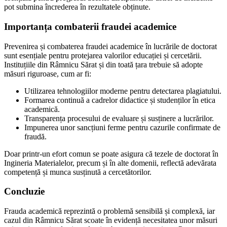
pot submina încrederea în rezultatele obținute.
Importanța combaterii fraudei academice
Prevenirea și combaterea fraudei academice în lucrările de doctorat
sunt esențiale pentru protejarea valorilor educației și cercetării.
Instituțiile din Râmnicu Sărat și din toată țara trebuie să adopte
măsuri riguroase, cum ar fi:
Utilizarea tehnologiilor moderne pentru detectarea plagiatului.
Formarea continuă a cadrelor didactice și studenților în etica
academică.
Transparența procesului de evaluare și susținere a lucrărilor.
Impunerea unor sancțiuni ferme pentru cazurile confirmate de
fraudă.
Doar printr-un efort comun se poate asigura că tezele de doctorat în
Ingineria Materialelor, precum și în alte domenii, reflectă adevărata
competență și munca susținută a cercetătorilor.
Concluzie
Frauda academică reprezintă o problemă sensibilă și complexă, iar
cazul din Râmnicu Sărat scoate în evidență necesitatea unor măsuri