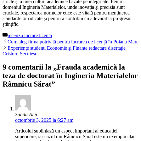
stricte și a unei culturi academice bazate pe integritate. Pentru
domeniul Ingineria Materialelor, unde inovația și precizia sunt
cruciale, respectarea normelor etice este vitală pentru menținerea
standardelor ridicate și pentru a contribui cu adevărat la progresul
științific.
Categorii
recenzii lucrare licenta
Cum aleg firma potrivită pentru lucrarea de licență în Poiana Mare
Experiențe studenți Economie și Finanțe redactare disertație
Cristuru Secuiesc
9 comentarii la „Frauda academică la
teza de doctorat în Ingineria Materialelor
Râmnicu Sărat”
Sandu Alin
octombrie 3, 2025 la 6:27 am
Articolul subliniază un aspect important al educației
superioare, iar cazul din Râmnicu Sărat este un exemplu clar