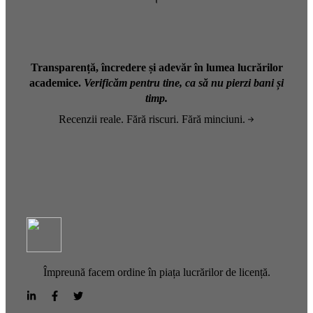
Transparență, încredere și adevăr în lumea lucrărilor
academice.
Verificăm pentru tine, ca să nu pierzi bani și
timp.
Recenzii reale. Fără riscuri. Fără minciuni.
Împreună facem ordine în piața lucrărilor de licență.