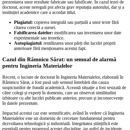
prezentarea unor rezultate fabricate sau falsificate. În cazul tezei de
doctorat, aceste nereguli pot afecta grav reputația autorului, dar și a
instituției academice care a acordat titlul.
Plagiatul:
copierea integrală sau parțială a unor texte fără
citarea corectă a sursei.
Falsificarea datelor:
modificarea sau inventarea unor date
experimentale sau teoretice.
Autoplagiatul:
reutilizarea unor părți din lucrări proprii
anterioare fără menționarea acestui fapt.
Cazul din Râmnicu Sărat: un semnal de alarmă
pentru Ingineria Materialelor
Recent, o lucrare de doctorat în Ingineria Materialelor, elaborată în
Râmnicu Sărat, a fost pusă sub semnul întrebării din cauza
suspiciunilor de fraudă academică. Această situație a fost sesizată de
către colegi și experți în domeniu, care au observat similitudini
izbitoare cu alte lucrări publicate anterior, precum și inconsecvențe
în datele prezentate.
Impactul acestui caz este semnificativ, având în vedere că Ingineria
Materialelor este un domeniu de cercetare fundamental pentru
dezvoltarea tehnologică și industrială. Integritatea științifică este
esențială pentru progresul acestei discipline, iar astfel de incidente