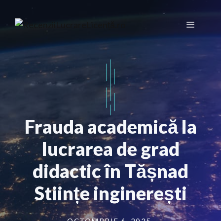
Sari
la
Meniu
conținut
Frauda academică la
lucrarea de grad
didactic în Tășnad
Stiințe inginerești