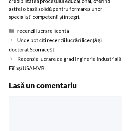
credibilitatea procesului educațional, oferind
astfel o bază solidă pentru formarea unor
specialiști competenți și integri.
Categorii
recenzii lucrare licenta
Unde pot citi recenzii lucrări licență și
doctorat Scornicești
Recenzie lucrare de grad Inginerie Industrială
Filiași USAMVB
Lasă un comentariu
Comentariu