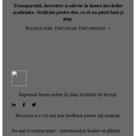
Transparență, încredere și adevăr în lumea lucrărilor
academice.
Verificăm pentru tine, ca să nu pierzi bani și
timp.
Recenzii reale. Fără riscuri. Fără minciuni.
Împreună facem ordine în piața lucrărilor de licență.
Recenzia ta e cel mai bun feedback pentru alți studenți.
Nu mai fi victima țepei – informează-te înainte să plătești.