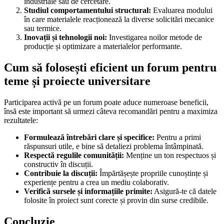
industriale sau de cercetare.
Studiul comportamentului structural:
Evaluarea modului
în care materialele reacționează la diverse solicitări mecanice
sau termice.
Inovații și tehnologii noi:
Investigarea noilor metode de
producție și optimizare a materialelor performante.
Cum să folosești eficient un forum pentru
teme și proiecte universitare
Participarea activă pe un forum poate aduce numeroase beneficii,
însă este important să urmezi câteva recomandări pentru a maximiza
rezultatele:
Formulează întrebări clare și specifice:
Pentru a primi
răspunsuri utile, e bine să detaliezi problema întâmpinată.
Respectă regulile comunității:
Menține un ton respectuos și
constructiv în discuții.
Contribuie la discuții:
Împărtășește propriile cunoștințe și
experiențe pentru a crea un mediu colaborativ.
Verifică sursele și informațiile primite:
Asigură-te că datele
folosite în proiect sunt corecte și provin din surse credibile.
Concluzie