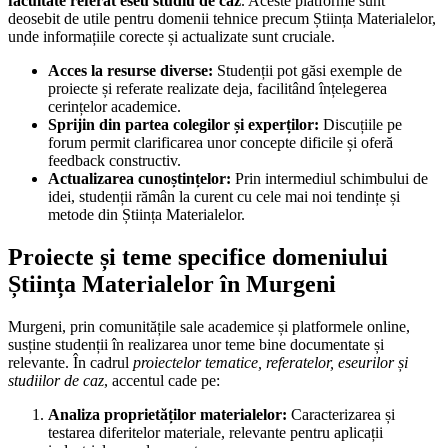
facultate referat eseu studiu de caz
. Aceste platforme sunt
deosebit de utile pentru domenii tehnice precum Știința Materialelor,
unde informațiile corecte și actualizate sunt cruciale.
Acces la resurse diverse:
Studenții pot găsi exemple de
proiecte și referate realizate deja, facilitând înțelegerea
cerințelor academice.
Sprijin din partea colegilor și experților:
Discuțiile pe
forum permit clarificarea unor concepte dificile și oferă
feedback constructiv.
Actualizarea cunoștințelor:
Prin intermediul schimbului de
idei, studenții rămân la curent cu cele mai noi tendințe și
metode din Știința Materialelor.
Proiecte și teme specifice domeniului
Știința Materialelor în Murgeni
Murgeni, prin comunitățile sale academice și platformele online,
susține studenții în realizarea unor teme bine documentate și
relevante. În cadrul
proiectelor tematice, referatelor, eseurilor și
studiilor de caz
, accentul cade pe:
Analiza proprietăților materialelor:
Caracterizarea și
testarea diferitelor materiale, relevante pentru aplicații