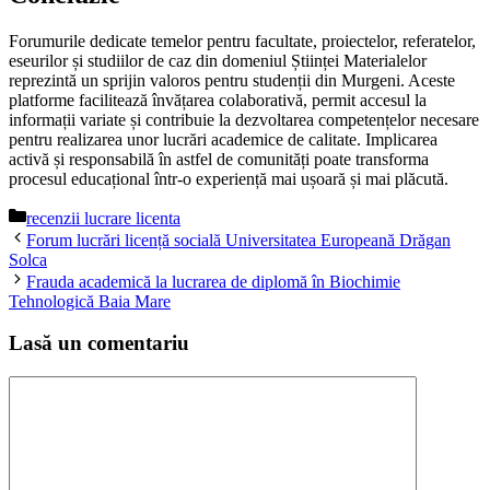
Forumurile dedicate temelor pentru facultate, proiectelor, referatelor,
eseurilor și studiilor de caz din domeniul Științei Materialelor
reprezintă un sprijin valoros pentru studenții din Murgeni. Aceste
platforme facilitează învățarea colaborativă, permit accesul la
informații variate și contribuie la dezvoltarea competențelor necesare
pentru realizarea unor lucrări academice de calitate. Implicarea
activă și responsabilă în astfel de comunități poate transforma
procesul educațional într-o experiență mai ușoară și mai plăcută.
Categorii
recenzii lucrare licenta
Forum lucrări licență socială Universitatea Europeană Drăgan
Solca
Frauda academică la lucrarea de diplomă în Biochimie
Tehnologică Baia Mare
Lasă un comentariu
Comentariu