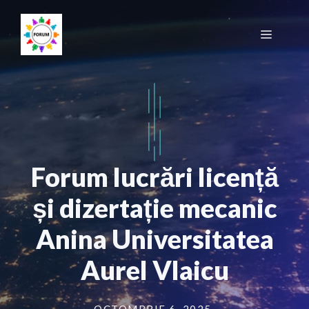
Sari
la
Meniu
conținut
Forum lucrări licență
și dizertație mecanic
Anina Universitatea
Aurel Vlaicu