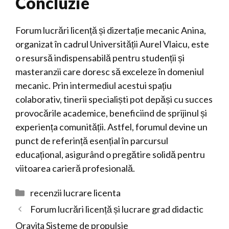
Concluzie
Forum lucrări licență și dizertație mecanic Anina,
organizat în cadrul Universității Aurel Vlaicu, este
o resursă indispensabilă pentru studenții și
masteranzii care doresc să exceleze în domeniul
mecanic. Prin intermediul acestui spațiu
colaborativ, tinerii specialiști pot depăși cu succes
provocările academice, beneficiind de sprijinul și
experiența comunității. Astfel, forumul devine un
punct de referință esențial în parcursul
educațional, asigurând o pregătire solidă pentru
viitoarea carieră profesională.
Categorii
recenzii lucrare licenta
Forum lucrări licență și lucrare grad didactic
Oravița Sisteme de propulsie