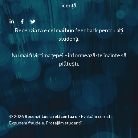
licență.
Recenzia ta e cel mai bun feedback pentru alți
studenți.
Nu mai fi victima țepei – informează-te înainte să
plătești.
© 2026
RecenziiLucrareLicenta.ro
- Evaluăm corect.
Expunem fraudele. Protejăm studenții.