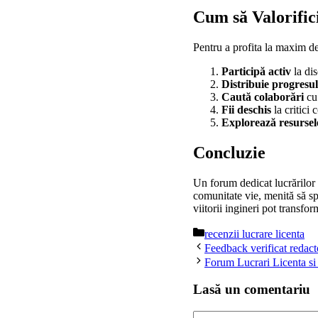
Cum să Valorific
Pentru a profita la maxim de
Participă activ
la dis
Distribuie progresul
Caută colaborări
cu 
Fii deschis
la critici 
Explorează resursel
Concluzie
Un forum dedicat lucrărilor 
comunitate vie, menită să sp
viitorii ingineri pot transfo
Categorii
recenzii lucrare licenta
Feedback verificat redacto
Forum Lucrari Licenta si
Lasă un comentariu
Comentariu