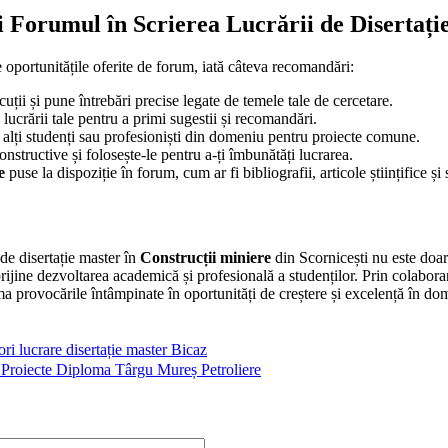
i Forumul în Scrierea Lucrării de Disertați
 oportunitățile oferite de forum, iată câteva recomandări:
cuții și pune întrebări precise legate de temele tale de cercetare.
lucrării tale pentru a primi sugestii și recomandări.
alți studenți sau profesioniști din domeniu pentru proiecte comune.
constructive și folosește-le pentru a-ți îmbunătăți lucrarea.
e
puse la dispoziție în forum, cum ar fi bibliografii, articole științifice și 
de disertație master în
Construcții miniere
din Scornicești nu este doar 
rijine dezvoltarea academică și profesională a studenților. Prin colabora
rma provocările întâmpinate în oportunități de creștere și excelență în do
ri lucrare disertație master Bicaz
 Proiecte Diploma Târgu Mureș Petroliere