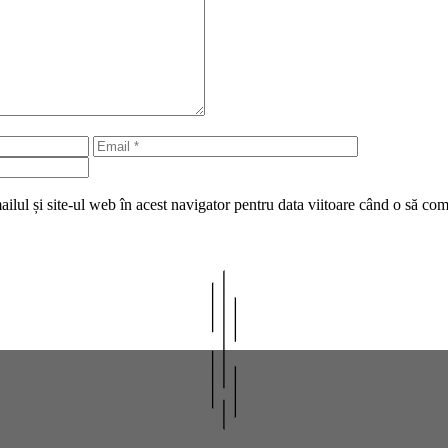
Email
Site
web
lul și site-ul web în acest navigator pentru data viitoare când o să co