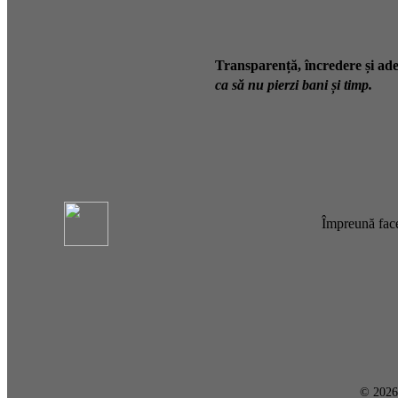
Transparență, încredere și ade
ca să nu pierzi bani și timp.
Împreună face
© 202