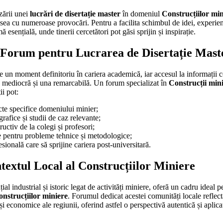
zării unei
lucrări de disertație master
în domeniul
Construcțiilor min
sea cu numeroase provocări. Pentru a facilita schimbul de idei, experien
 esențială, unde tinerii cercetători pot găsi sprijin și inspirație.
 Forum pentru Lucrarea de Disertație Mast
te un moment definitoriu în cariera academică, iar accesul la informații c
re mediocră și una remarcabilă. Un forum specializat în
Construcții min
ii pot:
cte specifice domeniului minier;
grafice și studii de caz relevante;
uctiv de la colegi și profesori;
ce pentru probleme tehnice și metodologice;
sională care să sprijine cariera post-universitară.
textul Local al Construcțiilor Miniere
ial industrial și istoric legat de activități miniere, oferă un cadru ideal 
nstrucțiilor miniere
. Forumul dedicat acestei comunități locale reflect
și economice ale regiunii, oferind astfel o perspectivă autentică și aplic