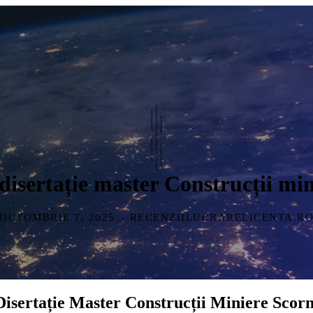
isertație master Construcții min
OCTOMBRIE 7, 2025
- RECENZIILUCRARELICENTA.R
sertație Master Construcții Miniere Scorn