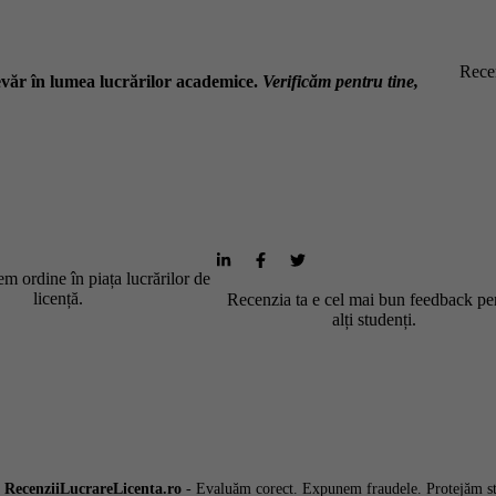
Recen
văr în lumea lucrărilor academice.
Verificăm pentru tine,
m ordine în piața lucrărilor de
licență.
Recenzia ta e cel mai bun feedback pe
alți studenți.
6
RecenziiLucrareLicenta.ro
- Evaluăm corect. Expunem fraudele. Protejăm st