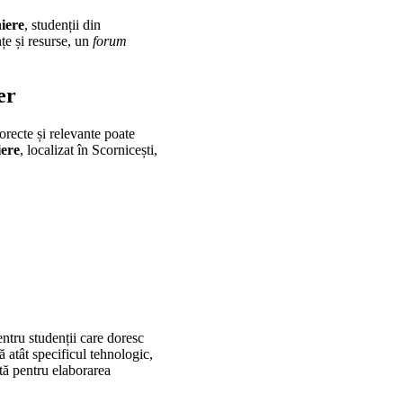
iere
, studenții din
țe și resurse, un
forum
er
orecte și relevante poate
iere
, localizat în Scornicești,
pentru studenții care doresc
ă atât specificul tehnologic,
ată pentru elaborarea