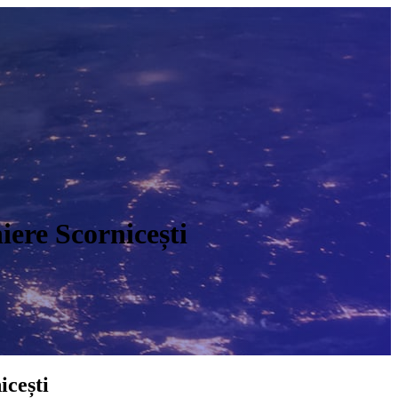
iere Scornicești
O
icești