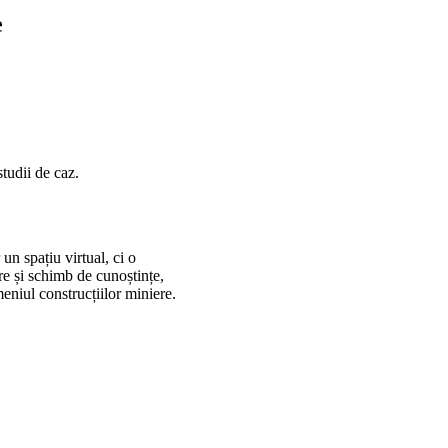
e
studii de caz.
un spațiu virtual, ci o
re și schimb de cunoștințe,
meniul construcțiilor miniere.