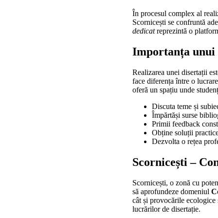
În procesul complex al reali
Scornicești se confruntă ade
dedicat
reprezintă o platformă
Importanța unui
Realizarea unei disertații es
face diferența între o lucra
oferă un spațiu unde studenț
Discuta teme și subie
Împărtăși surse biblio
Primii feedback constr
Obține soluții practi
Dezvolta o rețea profe
Scornicești – Con
Scornicești, o zonă cu potenț
să aprofundeze domeniul
Co
cât și provocările ecologice 
lucrărilor de disertație.