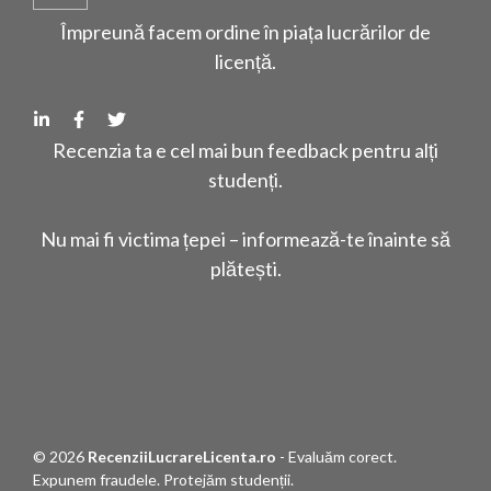
Împreună facem ordine în piața lucrărilor de
licență.
Recenzia ta e cel mai bun feedback pentru alți
studenți.
Nu mai fi victima țepei – informează-te înainte să
plătești.
© 2026
RecenziiLucrareLicenta.ro
- Evaluăm corect.
Expunem fraudele. Protejăm studenții.