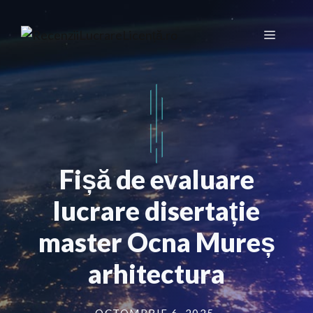
Sari
la
Meniu
conținut
Fișă de evaluare
lucrare disertație
master Ocna Mureș
arhitectura