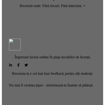
Recenzii reale. Fără riscuri. Fără minciuni.
Împreună facem ordine în piața lucrărilor de licență.
Recenzia ta e cel mai bun feedback pentru alți studenți.
Nu mai fi victima țepei – informează-te înainte să plătești.