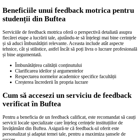
Beneficiile unui feedback motrica pentru
studenții din Buftea
Serviciile de feedback motrica oferă o perspectivă detaliată asupra
fiecărei etape a lucrării tale, ajutându-te să înțelegi mai bine cerințele
și să aduci îmbunătățiri relevante. Aceasta include atât aspecte
tehnice, cât și stilistice, astfel încât să poți livra o lucrare profesională
și bine argumentată.
Îmbunătățirea calității conținutului
Clarificarea ideilor și argumentelor
Respectarea normelor academice specifice facultății
Creșterea încrederii în propria lucrare
Cum să accesezi un serviciu de feedback
verificat în Buftea
Pentru a beneficia de un feedback calificat, este recomandat să cauți
servicii locale specializate care înțeleg cerințele instituțiilor de
învățământ din Buftea. Asigură-te că feedback-ul oferit este
personalizat și adaptat temei tale, pentru a maximiza șansele de
succes.