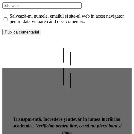
Site
web
Salvează-mi numele, emailul și site-ul web în acest navigator
pentru data viitoare când o să comentez.
Transparență, încredere și adevăr în lumea lucrărilor
academice.
Verificăm pentru tine, ca să nu pierzi bani și
timp.