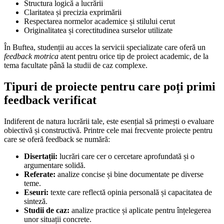
Structura logică a lucrării
Claritatea și precizia exprimării
Respectarea normelor academice și stilului cerut
Originalitatea și corectitudinea surselor utilizate
În Buftea, studenții au acces la servicii specializate care oferă un
feedback motrica
atent pentru orice tip de proiect academic, de la
tema facultate până la studii de caz complexe.
Tipuri de proiecte pentru care poți primi
feedback verificat
Indiferent de natura lucrării tale, este esențial să primești o evaluare
obiectivă și constructivă. Printre cele mai frecvente proiecte pentru
care se oferă feedback se numără:
Disertații:
lucrări care cer o cercetare aprofundată și o
argumentare solidă.
Referate:
analize concise și bine documentate pe diverse
teme.
Eseuri:
texte care reflectă opinia personală și capacitatea de
sinteză.
Studii de caz:
analize practice și aplicate pentru înțelegerea
unor situații concrete.