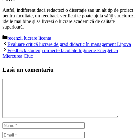
Astfel, indiferent dacă redactezi o disertație sau un alt tip de proiect
pentru facultate, un feedback verificat te poate ajuta să îți structurezi
ideile mai bine și să livrezi o lucrare academică de calitate
superioară.
Categorii
recenzii lucrare licenta
Evaluare critică lucrare de grad didactic în management Lipova
Feedback studenți proiecte facultate Inginerie Energetică
Miercurea Ciuc
Lasă un comentariu
Comentariu
Nume
Email