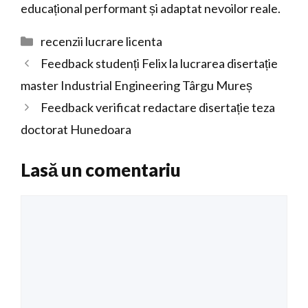
educațional performant și adaptat nevoilor reale.
Categorii
recenzii lucrare licenta
Feedback studenți Felix la lucrarea disertație
master Industrial Engineering Târgu Mureș
Feedback verificat redactare disertație teza
doctorat Hunedoara
Lasă un comentariu
Comentariu