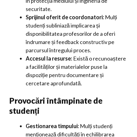
în protecția mediului și ingineria de
securitate.
Sprijinul oferit de coordonatori:
Mulți
studenți subliniază implicarea și
disponibilitatea profesorilor de a oferi
îndrumare și feedback constructiv pe
parcursul întregului proces.
Accesul la resurse:
Există o recunoaștere
a facilităților și materialelor puse la
dispoziție pentru documentare și
cercetare aprofundată.
Provocări întâmpinate de
studenți
Gestionarea timpului:
Mulți studenți
menționează dificultăți în echilibrarea