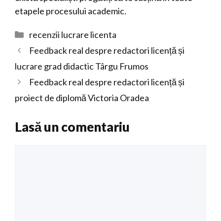
etapele procesului academic.
Categorii
recenzii lucrare licenta
Feedback real despre redactori licență și
lucrare grad didactic Târgu Frumos
Feedback real despre redactori licență și
proiect de diplomă Victoria Oradea
Lasă un comentariu
Comentariu