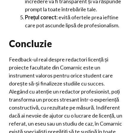
încredere va fi transparent și va răspunde
prompt la toate întrebările tale.
Prețul corect:
evită ofertele prea ieftine
care pot ascunde lipsă de profesionalism.
Concluzie
Feedback-ul real despre redactori licență și
proiecte facultate din Comarnic este un
instrument valoros pentru orice student care
dorește să-și finalizeze studiile cu succes.
Alegând cu atenție un redactor profesionist, poți
transforma un proces stresant într-o experiență
constructivă, cu rezultate pe măsură. Indiferent
dacă ai nevoie de ajutor cu o lucrare de licență, un
referat, un eseu sau un studiu de caz, în Comarnic
există specialiști pregătiți să te susțină în toate