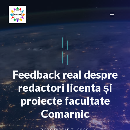
Sari
la
Meniu
conținut
Feedback real despre
redactori licenta și
proiecte facultate
Comarnic