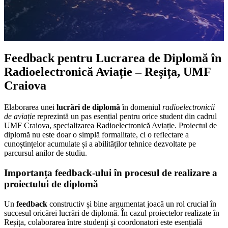
Feedback pentru Lucrarea de Diplomă în
Radioelectronică Aviație – Reșița, UMF
Craiova
Elaborarea unei
lucrări de diplomă
în domeniul
radioelectronicii
de aviație
reprezintă un pas esențial pentru orice student din cadrul
UMF Craiova, specializarea Radioelectronică Aviație. Proiectul de
diplomă nu este doar o simplă formalitate, ci o reflectare a
cunoștințelor acumulate și a abilităților tehnice dezvoltate pe
parcursul anilor de studiu.
Importanța feedback-ului în procesul de realizare a
proiectului de diplomă
Un
feedback
constructiv și bine argumentat joacă un rol crucial în
succesul oricărei lucrări de diplomă. În cazul proiectelor realizate în
Reșița, colaborarea între studenți și coordonatori este esențială