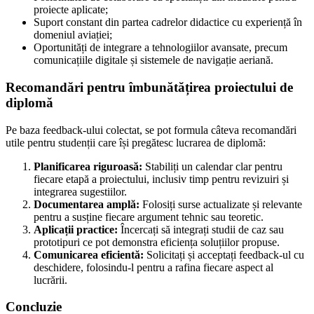
proiecte aplicate;
Suport constant din partea cadrelor didactice cu experiență în
domeniul aviației;
Oportunități de integrare a tehnologiilor avansate, precum
comunicațiile digitale și sistemele de navigație aeriană.
Recomandări pentru îmbunătățirea proiectului de
diplomă
Pe baza feedback-ului colectat, se pot formula câteva recomandări
utile pentru studenții care își pregătesc lucrarea de diplomă:
Planificarea riguroasă:
Stabiliți un calendar clar pentru
fiecare etapă a proiectului, inclusiv timp pentru revizuiri și
integrarea sugestiilor.
Documentarea amplă:
Folosiți surse actualizate și relevante
pentru a susține fiecare argument tehnic sau teoretic.
Aplicații practice:
Încercați să integrați studii de caz sau
prototipuri ce pot demonstra eficiența soluțiilor propuse.
Comunicarea eficientă:
Solicitați și acceptați feedback-ul cu
deschidere, folosindu-l pentru a rafina fiecare aspect al
lucrării.
Concluzie