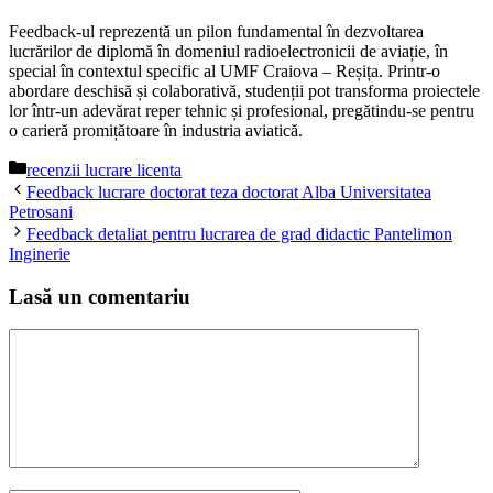
Feedback-ul reprezentă un pilon fundamental în dezvoltarea
lucrărilor de diplomă în domeniul radioelectronicii de aviație, în
special în contextul specific al UMF Craiova – Reșița. Printr-o
abordare deschisă și colaborativă, studenții pot transforma proiectele
lor într-un adevărat reper tehnic și profesional, pregătindu-se pentru
o carieră promițătoare în industria aviatică.
Categorii
recenzii lucrare licenta
Feedback lucrare doctorat teza doctorat Alba Universitatea
Petrosani
Feedback detaliat pentru lucrarea de grad didactic Pantelimon
Inginerie
Lasă un comentariu
Comentariu