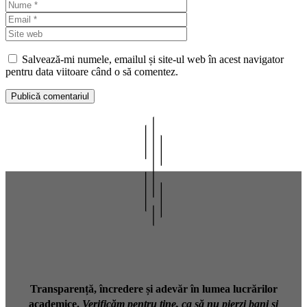
Nume
Email
Site
web
Salvează-mi numele, emailul și site-ul web în acest navigator
pentru data viitoare când o să comentez.
Transparență, încredere și adevăr în lumea lucrărilor
academice.
Verificăm pentru tine, ca să nu pierzi bani și