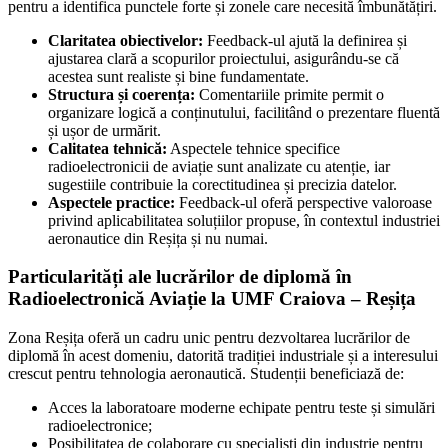
pentru a identifica punctele forte și zonele care necesită îmbunătățiri.
Claritatea obiectivelor:
Feedback-ul ajută la definirea și
ajustarea clară a scopurilor proiectului, asigurându-se că
acestea sunt realiste și bine fundamentate.
Structura și coerența:
Comentariile primite permit o
organizare logică a conținutului, facilitând o prezentare fluentă
și ușor de urmărit.
Calitatea tehnică:
Aspectele tehnice specifice
radioelectronicii de aviație sunt analizate cu atenție, iar
sugestiile contribuie la corectitudinea și precizia datelor.
Aspectele practice:
Feedback-ul oferă perspective valoroase
privind aplicabilitatea soluțiilor propuse, în contextul industriei
aeronautice din Reșița și nu numai.
Particularități ale lucrărilor de diplomă în
Radioelectronică Aviație la UMF Craiova – Reșița
Zona Reșița oferă un cadru unic pentru dezvoltarea lucrărilor de
diplomă în acest domeniu, datorită tradiției industriale și a interesului
crescut pentru tehnologia aeronautică. Studenții beneficiază de:
Acces la laboratoare moderne echipate pentru teste și simulări
radioelectronice;
Posibilitatea de colaborare cu specialiști din industrie pentru