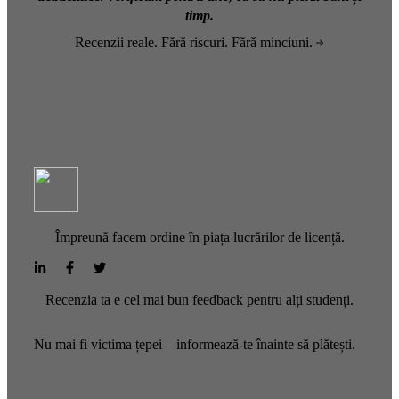
timp.
Recenzii reale. Fără riscuri. Fără minciuni.
Împreună facem ordine în piața lucrărilor de licență.
Recenzia ta e cel mai bun feedback pentru alți studenți.
Nu mai fi victima țepei – informează-te înainte să plătești.