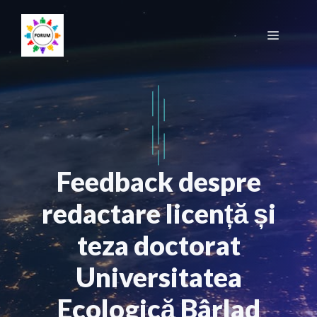
Sari
la
Meniu
conținut
Feedback despre
redactare licență și
teza doctorat
Universitatea
Ecologică Bârlad