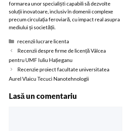
formarea unor specialiști capabili să dezvolte
soluții inovatoare, inclusiv în domenii complexe
precum circulația feroviară, cu impact real asupra
mediului și societății.
Categorii
recenzii lucrare licenta
Recenzii despre firme de licență Vâlcea
pentru UMF Iuliu Hațieganu
Recenzie proiect facultate universitatea
Aurel Vlaicu Tecuci Nanotehnologii
Lasă un comentariu
Comentariu