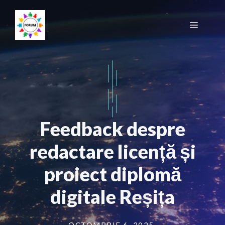
Sari
la
Meniu
conținut
Feedback despre
redactare licență și
proiect diplomă
digitale Reșița