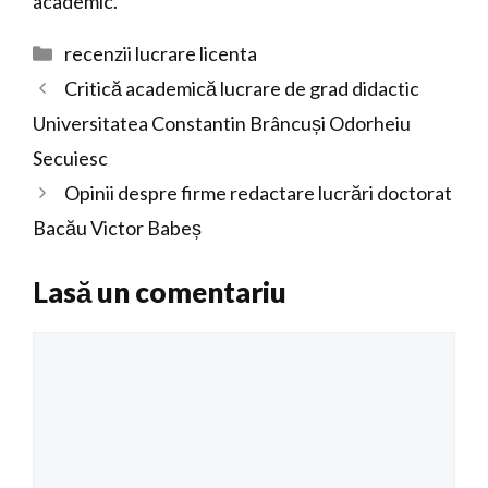
academic.
Categorii
recenzii lucrare licenta
Critică academică lucrare de grad didactic
Universitatea Constantin Brâncuși Odorheiu
Secuiesc
Opinii despre firme redactare lucrări doctorat
Bacău Victor Babeș
Lasă un comentariu
Comentariu